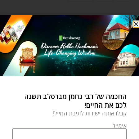
0 תגובות
DAVY DOMBROWSKY
מאמר הבא
מאמר קודם
החכמה של רבי נחמן מברסלב תשנה
אני רוקד בגלל השמחה שתהיה לי – תלווה שמחה
המפתח להצלחה: לא לעשות זה הכי לעשות!
לכם את החיים!
קבלו אותה ישירות לתיבת המייל!
מאמרים קשורים
אימייל