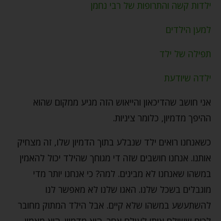
ילדות קשה והתרופות של רבי נחמן
למען הילדים
תפילה של ילד
ילדה שיודעת
אני חושב שהדיכאון והייאוש הזה מגיע ממקום שהוא
ההיפך מדמיון, כלומר ציניות.
כשאנחנו רואים ילד שנבלע בתוך הדמיון שלו, זה מצחיק
אותנו. אנחנו חושבים שזה די מגוחך שהילד יכול להאמין
במשהו שאנחנו לא מבינים. למה? כי אנחנו יותר מדי
מוגבלים בשכל שלנו. האגו שלנו לא מאפשר לנו
להשתעשע במשהו שלא קיים. אבל הילד המתוק מחובר
לכוח ששולח אותו לעולם אחר. הוא מדמיין. הוא מאמין.