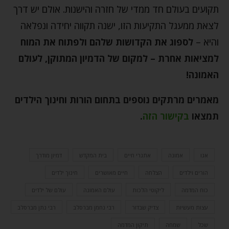
תקועים בעולם חד ממדי של חזרה והישנות. אולם יש דרך
לצאת ממעגל התקיעות הזו, ישנה תקווה יחידה ונפלאה
והיא –
לספוג את הקדושות שלהם ולפתוח את המוח
למציאות אחרת – למקום של הדמיון המתוקן, לעולם
האמונה!
מאמרים מרתקים נוספים בתחום הורות וחינוך הילדים
תמצאו
בקישור הזה
.
אגו
אמונה
אתגרי חיים
בית המקדש
דמיון מודרך
הורים וילדים
הצלחה
חיים מאושרים
חינוך ילדים
כוח המדמה
ליקוטי הלכות
עולם האמונה
עולם של ילדים
עצות מעשיות
צדיק שבדור
רבי נחמן מברסלב
רבי נתן מברסלב
שכל
שמחה
תיקון המדמה