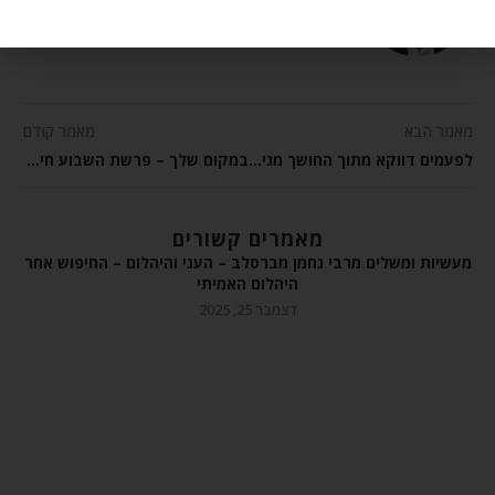
REFAEL KRAMER
מאמר הבא
מאמר קודם
לפעמים דווקא מתוך החושך מגיע האור – פרשת וירא
במקום שלך – פרשת השבוע חיי שרה
מאמרים קשורים
מעשיות ומשלים מרבי נחמן מברסלב – העני והיהלום – החיפוש אחר
היהלום האמיתי
דצמבר 25, 2025