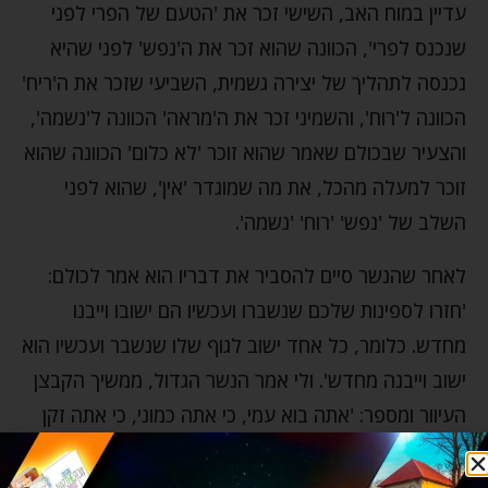
עדיין במוח האב, השישי זכר את 'הטעם של הפרי לפני
שנכנס לפרי', הכוונה שהוא זכר את ה'נפש' לפני שהיא
נכנסה לתהליך של יצירה גשמית, השביעי שזכר את ה'ריח'
הכוונה ל'רוח', והשמיני זכר את ה'מראה' הכוונה ל'נשמה',
והצעיר שבכולם שאמר שהוא זוכר 'לא כלום' הכוונה שהוא
זוכר למעלה מהכל, את מה שמוגדר 'אין', שהוא לפני
השלב של 'נפש' 'רוח' 'נשמה'.
לאחר שהנשר סיים להסביר את דבריו הוא אמר לכולם:
'חזרו לספינות שלכם שנשברו ועכשיו הם ישובו וייבנו
מחדש. כלומר, כל אחד ישוב לגוף שלו שנשבר ועכשיו הוא
ישוב וייבנה מחדש'. ולי אמר הנשר הגדול, ממשיך הקבצן
העיוור ומספר: 'אתה בוא עמי, כי אתה כמוני, כי אתה זקן
מאוד, וגם אני כך, כי אני זקן ועדיין אני יניק (כמו תינוק)'.