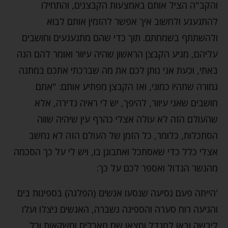
והקב"ה הציל אותם באמצעות הקבצנים, והתחילו
להתגעגע ולחשוב איך אפשר להזמין אותם לבוא
ולהשתתף בשמחתם. תוך כדי שהם מתגעגעים וחושבים
עליהם, מגיע הקבצן הראשון שהיה עיוור ואומר להם הנה
באתי, וכעת אני נותן לכם את מה שברכתי אתכם במתנה
גמורה שתהיו כמוני, ואז הקבצן מפתיע אותם: "אתם
חושבים שאני עיוור, להיפך, יש לי ראיה נדירה, אלא
שהעולם הזה לא עולה אצלי כהרף עין שיהיה שווה
הסתכלות, כלומר, כל הזמן של העולם הזה לא נחשב
אצלי כלל כדי שאסתכל ואתבונן בו, ויש לי על כך הסכמה
מהנשר הגדול ואספר לכם על כך:
'הייתה פעם נסיעה שנסעו אנשים (הפלגה) בספינות בים
והגיעה רוח סערה והספינה נשברה, האנשים ניצלו ועלו
ליבשה ובאו למגדל ומצאו שם מאכלים ומשקאות וכל