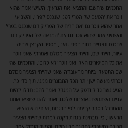
החכמים ש'חשבו והמציאו את הגרעין', השישי אמר שהוא
זוכר את 'הטעם של הפרי לפני שנכנס לפרי', והשביעי
אמר שהוא זוכר גם 'את הריח של הפרי קודם שנכנס בפרי'
והשמיני אמר שהוא זוכר גם את 'המראה של הפרי קודם
שנכנס ונצטייר בתוך הפרי'. ואני, מספר הקבצן שהיה
עיוור, הייתי שם, והייתי הצעיר מכולם ואמרתי שאני זוכר
את כל הסיפורים האלו ואני זוכר 'לא כלום', והחכמים שהיו
שם התפעלו ביותר מהעובדה שאני שהייתי הצעיר מכולם
זכרתי מעשה ישן יותר מכל המבוגרים ממני. תוך כדי כך,
הגיע נשר גדול ודפק על המגדל ואמר להם: חדלו להיות
עניים השתמשו באוצרות שלכם, ואמר להם שיוציא אותם
מהמגדל בסדר קדימה לפי הבגרות, ואותי הוא הוציא
הראשון, כי מבחינת בגרות וזקנה למרות שהייתי הצעיר
מכולם נחשבתי למבוגר מבין כולם, והנשר הגדול אמר: