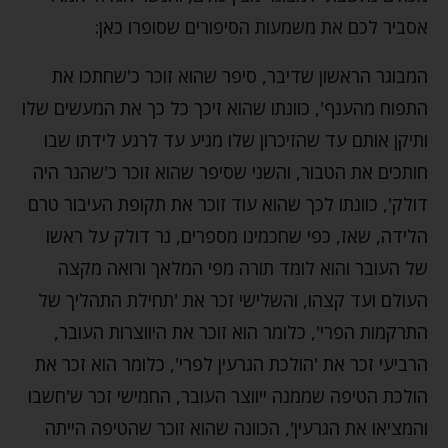
אסביר לכם את משמעות הסיפורים שסופרו כאן:
המבוגר הראשון שדיבר, סיפר שהוא זוכר כ'שחתכו את
התפוח מהענף', כוונתו שהוא זיכך כל כך את המעשים שלו
ותיקן אותם עד שהזיכרון שלו מגיע עד לרגע לידתו שבו
חותכים את הטבור, והשני שסיפר שהוא זוכר כ'שהנר היה
דולק', כוונתו לכך שהוא עוד זוכר את תקופת העיבור טרם
הלידה, שאז, כפי שחכמינו מספרים, נר דולק על ראשו
של העובר והוא לומד תורה מפי המלאך ורואה מקצה
העולם ועד קצהו, והשלישי זכר את 'תחילת התהליך של
התרקמות הפרי', כלומר הוא זוכר את היווצרות העובר,
הרביעי זכר את 'הולכת הגרעין לפרי', כלומר הוא זכר את
הולכת הטיפה שממנה ייווצר העובר, החמישי זכר ש'חשבו
והמציאו את הגרעין', הכוונה שהוא זוכר שהטיפה הייתה