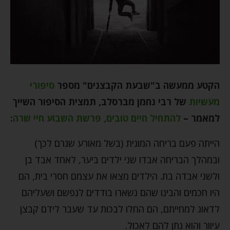
הקטע ממעשה ב"שבעת הקבצנים" מספר
סיפורי
מעשיות
של רבי נחמן מברסלב, תמצית הסיפור השייך
למאמר –
להתחיל חיים טובים, פרשת השבוע חיי שרה
:
הייתה פעם בריחה המונית (בשל מאורע שגרם לכך)
ובמהלך הבריחה אבדו שני ילדים ביער, לאחד אבד בן
ולשני אבדה בת. הילדים מצאו את עצמם חסרי בית, הם
היו חכמים והבינו שהם נשארו בודדים לנפשם ושעליהם
לדאוג למחייתם, הם החלו לבכות עד שעבר לידם קבצן
עיוור והוא נתן להם לאכול.