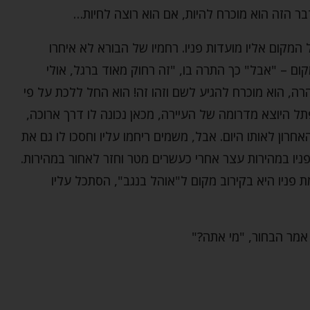
דבר הזה הוא מוכרח להיות, אם הוא רוצה לחיות…
 המקום אליו מועדות פניו. רחמיו של הבורא לא איחרו
ם – "אבל" כך התרה בו, "זה רחוק מאוד ברגל, אולי
ה, הוא מוכרח להגיע לשם וזהו זה! הוא החל ללכת על פי
 היוצא מדרומה של העיירה, מכאן נכונה לו דרך ארוכה,
אחרון לאותו היום. אבל, משמים ריחמו עליו וחסכו לו גם את
יו במהירות עצר אחרי כעשרים מטר וחזר לאחור במהירות.
 פניו היא בקירוב מקום ל"אוהל בנגב", הסתכל עליו
 אמר הבחור, "מי אתה?"