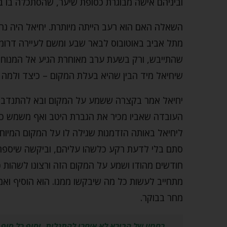
וביניהם אישה מבוגרת כסופת שיער, שהסתכלה בו ב
השאלה האם הוא רעב הייתה מיותרת. יחיאל היה נ
מתל אביב באוטובוס לבאר שבע ומשם לעיירה דרומ
שהתייבש, ורק בשעת ערב מאוחרת הגיע אל המנוחה
שיחיאל מיד הבין שהיא בעלת המקום – כיצד ולמה ה
יחיאל אמר בקצרה ששמע על המקום ובא להתנדב. ה
העובדה שאביו מכיר את הגברת היטב ואף משמש כח
ליחיאל באותה הזדמנות שגילה לו על המקום המיוח
סתם בלי לדעת רקע כלשהו עליהם, וביקשה שיספר 
חודשים מהודו ושמע על המקום הזה ורצונו לשהות כ
מתחייב לעשות כל מה שיבקשו ממנו. הוא הוסיף ואמר
מחר בבוקר.
רחמיו של הבורא לא איחרו להתגלות, וסוף כל סוף