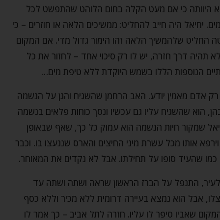
א היוותה כי אם מעט הקלה בחום הלוהט שהתפשט לכל
 יחיאל היה חייב להחליט: ממשיכים הלאה או חוזרים – כי
ה החליט שלהמשיך הלאה זהו הימור גדול מדי. אם המקום
א תהיה דרך חזרה, יש לו רק סיכוי אחד – לחזור את כל
יים הנוספות הללו בשמש היוקדת ללא טיפת מים…
? רק אדם מאמין יודע. האב הרחמן שהשגיח והגן על הנשמה
ן, הוא שהשגיח עליו גם עכשיו ונסך כוחות פלאים בנשמה
חיאל שמקור חיות הנשמה הוא עמוק כל כך, שאף שבאופן
ירפא אותו מכל עשרת מיני החיצים והארס שננעצו בו. וכבר
 כמו שהעיד סופו על תחילתו. אבל לא נקדים את המאוחר.
לעיר, התנפל על הברז הראשון שראה ושתה ושתה עד
צלו, אבל הוא נמצא בעיירה דרומית ללא מכיר וללא כסף
מקום שאביו סיפר לו עליו. חזרה לתל אביב – כך אמר לו