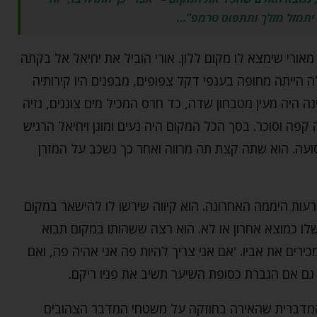
י יתמזל מזלך ותתפוס טרמפ"…
אורי שימצא לו מקום ללון. אורי הוביל את יחיאל אל בקתה
ה הייתה מחופה בענפי דקל צפופים, מבפנים היו קירותיה
ה היה מעין מטבחון שדה, כד חרס המכיל מים צוננים, גזיה
פה וסוכר. בסך הכל המקום היה נעים ומוגן ויחיאל הרגיש
עה. הוא שתה קצת תה מרווה ואחר כך נשכב על המזרן
עות היממה האחרונה. הוא קיווה שירשו לו להישאר במקום
ו כמוצא אחרון או לא. הוא רצה ששהותו במקום תבוא
ירים את אביו. 'אם אני צריך להיות פה אני אהיה פה, ואם
 גם אם הגברת כסופת השיער תשיב את פניו ריקם.
המדברית שהאירה בחוזקה על משטחי המדבר הצהובים