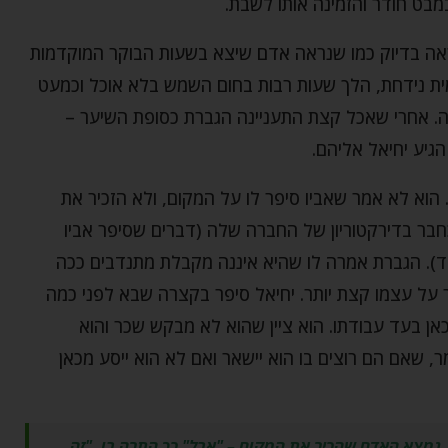
מבט חודר והזמינה אותו לשבת.
ראה בדיוק כמו שנראה אדם שיצא בשעות הבוקר המוקדמות
ית נידחת, הלך שעות רבות בחום השמש בלא אוכל וכמעט
. אחרי שאכל קצת התעניינה הגברת כסופת השיער –
גיע יחיאל אליהם.
וא לא אמר שאביו סיפר לו על המקום, ולא הזכיר את
בר בדירקטוריון של החברה שלה (דברים שסיפר אביו
ד). הגברת אמרה לו שהיא איננה מקבלת מתנדבים ככה
על עצמו קצת יותר. יחיאל סיפר בקצרה שבא לפני כמה
אן בעד עבודתו. הוא ציין שהוא לא מבקש שכר והוא
, שאם הם רוצים בו הוא יישאר ואם לא הוא ייסע מכאן
, נמצא האדם שהכיר את המקום – "אבל" כך התרה בו, "זה