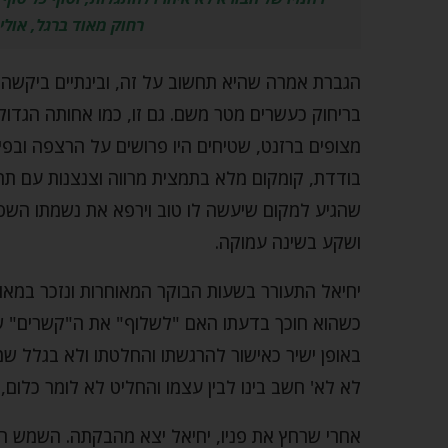
רחוק מאוד ברגל, אול
הגברת אמרה שהיא תחשוב על זה, ובינתיים ביקשה מ
בריחוק כעשרים מטר משם. גם זו, כמו אחותה הגדול
מצופים ברזנט, שטיחים היו פרושים על הרצפה ובפינ
בודדת, קומקום מלא בתמצית מרווה וצנצנות עם תה ק
שהגיע למקום שיעשה לו טוב וירפא את נשמתו השסו
ושקע בשינה עמוקה.
יחיאל התעורר בשעות הבוקר המאוחרות ונזכר במאור
כשהוא חוכך בדעתו האם "לשלוף" את ה"קשרים" של
באופן ישיר כאישור להרגשתו והחלטתו ולא בגלל שמכ
לא לא' חשב בינו לבין עצמו והחליט לא לומר כלום,
אחרי שרחץ את פניו, יחיאל יצא מהבקתה. השמש 