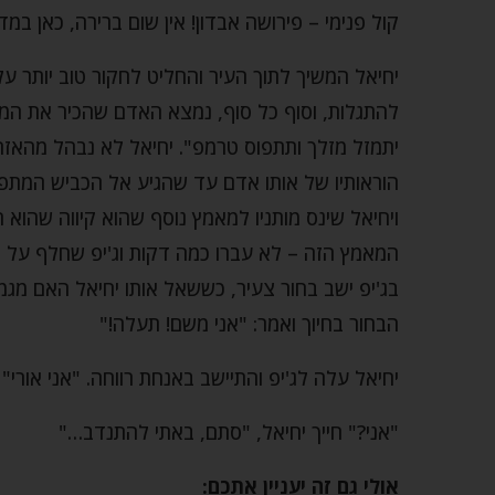
קול פנימי – פירושה אבדון! אין שום ברירה, כאן במ
יחיאל המשיך לתוך העיר והחליט לחקור טוב יותר על
להתגלות, וסוף כל סוף, נמצא האדם שהכיר את המקו
יתמזל מזלך ותתפוס טרמפ". יחיאל לא נבהל מהאזהר
הוראותיו של אותו אדם עד שהגיע אל הכביש המתפתל
ויחיאל שינס מותניו למאמץ נוסף שהוא קיווה שהוא ה
המאמץ הזה – לא עברו כמה דקות וג'יפ שחלף על פנ
בג'יפ ישב בחור צעיר, כששאל אותו יחיאל האם מגמת
הבחור בחיוך ואמר: "אני משם! תעלה!"
יחיאל עלה לג'יפ והתיישב באנחת רווחה. "אני אורי"
"אני?" חייך יחיאל, "סתם, באתי להתנדב…"
אולי גם זה יעניין אתכם: