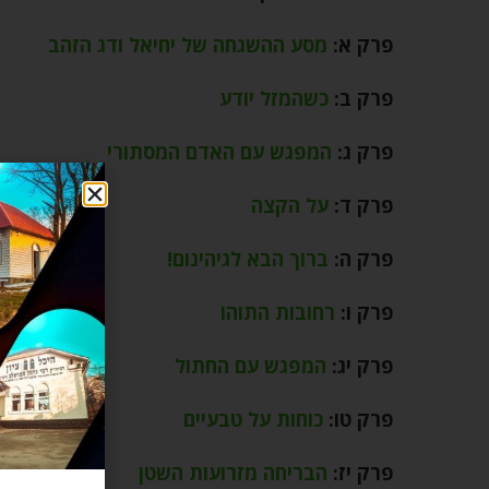
פרק א:
מסע ההשגחה של יחיאל ודג הזהב
פר
פרק ב:
כשהמזל יודע
פרק ח
פרק ג:
המפגש עם האדם המסתורי
פרק 
פרק ד:
על הקצה
פרק י
פרק ה:
ברוך הבא לגיהינום!
פרק י
פרק ו:
רחובות התוהו
פרק יב
פרק יג:
המפגש עם החתול
פרק י
פרק טו:
כוחות על טבעיים
פרק ט
פרק יז:
הבריחה מזרועות השטן
פרק י