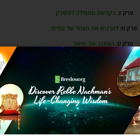
ק ז:
הקליפה מתחילה להיסדק
:
להרגיש את הפחד של החיים
ט:
האתגר של יחיאל
:
לבד וביחד
א:
שובו של מושון
:
החזרה מהכפור
ד:
דרך הצוענים
ז:
להט החרב המתהפכת
ח:
חוזר הביתה