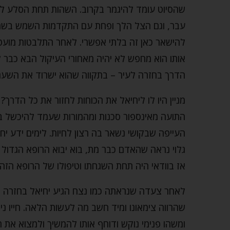
שהסיוט עומד להיגמר בקרוב. השהות תחת הסלע ל
עבר, וגם הצל הלך ופחת עם התקדמות השמש בשמים.
להישאר כאן זה בלתי אפשרי. לאחר התלבטות מועט
אותו הוא מחפש לא יהיה מאחורי העיקול הבא כבר ל
הדרך בחזרה לעיר – בתקווה שהוא ישרוד את השעת
מניין היו לו ליחיאל את הכוחות לחזור את כל הדרך
התועה מאינספור סכנות ומהמורות שעמד להיכשל בה
העייפה שבקושי נשאר בה רצון לחיות. לימים ידע י
גלוי נראה שהאדם כבר מת, בוא יבוא הרופא הגדול ו
אז בוודאי היה תחת השגחתו וטיפולו של הרופא הזה
לאחר צעדה שנראתה כמו נצח הגיע יחיאל בחזרה 
שהרווה צימאונו ומיד חשב מה לעשות הלאה. חייו ני
ומשהו פנימי נוקש ודוחף אותו להמשיך ולמצוא את ה