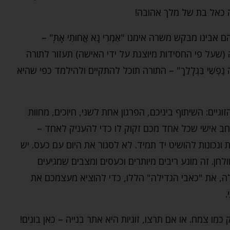
יה כאל בת של מלך אהובה!
נו מבקש משרה אימנו "אִמְרִי נָא אֲחֹותִי אָתְּ" –
פילה (שעל פי החסידות מיוצגת על ידי האישה) תעזור לתורה
נַפְשִׁי בִּגְלָלֵךְ" – התורה תוכל להתקיים ולהילמד כפי שהיא
גיים: השיתוף ביניכם, הפרגון אחת לשני, חיוכים, מחוות
רחב אישי שכל אחד מכם זקוק לו כדי להעניק לאחד –
נכונות להושיט יד תמיד. לא לסגור את היום עם כעס. יש
לחן. זה מונע ריבים מיותרים וכעסים ומצבים שמגיעים
ה, את "כאבי הגדילה" הללו, כדי להוציא מעצמכם את
.
מו צמח. או אם תרצו, זוגיות היא אתר בנייה – כאן בונים!