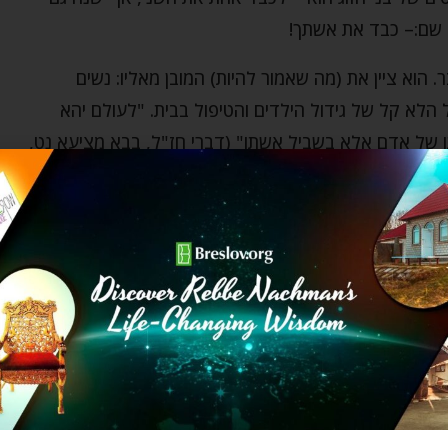
 שם:– כבד את אשתך!
הוא ציין את (מה שאמור להיות) המובן מאליו: נשים
ול הלא קל של גידול הילדים והטיפול בבית. "לעולם יהא
תו של אדם אלא בשביל אשתו" (דברי חז"ל, בבא מציעא נט,
וגרים כאחד – להזדהות עם נשותיהם ולכבד אותן באמת.
 עא): 'דַיֵּנוּ שֶׁמְּגַדְּלוֹת אֶת בָּנֵינוּ' וְכו'.
 אָמַר: הֲלֹא הַנָּשִׁים הֵם סוֹבְלִים צַעַר וְייִסּוּרִים גְּדוֹלִים מְאֹוד
 יָדוּעַ לַכֹּל עֹצֶם מַכְאוֹבָם וְצַעֲרָם וְיִיסּוּרֵיהֶם בְּכַמָּה אֳפָנִים
ּלְיַקְּרָם וּלְכַבְּדָם. וְכֵן אָמְרוּ רַבּוֹתֵינוּ ז"ל (בָּבָא מְצִיעָא נט.):
וֹת סג.): 'דַיֵּנוּ שֶׁמְּגַדְּלוֹת אֶת בָּנֵינוּ' וכו'" (שיחות הר"ן רסד).