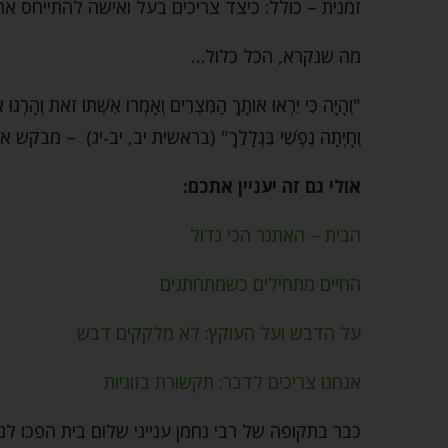
זמנית – כולל: כיצד צריכים בעל ואישה להתייחס אח
מה שנקרא, הכל כלול…
"וְהָיָה כִּי יִרְאוּ אֹותָךְ הַמִּצְרִים וְאָמְרוּ אִשְׁתּוֹ זֹאת וְהָרְגוּ א
וְחָיְתָה נַפְשִׁי בִּגְלָלֵךְ" (בראשית יב, יב-יג) 
אולי גם זה יעניין אתכם:
הבית – האתגר הכי גדול
החיים מתחילים כשמתחתנים
על הדבש ועל העוקץ: לא מלקקים דבש
אנחנו צריכים לדבר: תקשורת בזוגיות
כבר בתקופה של רבי נחמן ענייני שלום בית הפכו ל