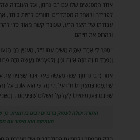
אחד המפגשים שלו עם רבי נחמן, ועל העובדה שהקשי
לפרידה ולאחריה מסתדרים וחוזרים לחיות ביחד, אך ג
עבודתו של היצר הרע, שעובד קשה מאוד כדי להרו
ולהרוס את חייהם.
"סִפֵּר לִי אֶחָד שֶׁהָיָה מֵשִׂיחַ עִמּוֹ ז"ל, מֵעִנְיַין בְּנֵי הַנְּעוּר
וְנִפְרָדִים זֶה מִזֶּה אֵיזֶה זְמַן, וְלִפְעָמִים נַעֲשֶׂה מִזֶּה פֵּרוּ
אָמַר (רבי נחמן): שֶׁזֶּה מַעֲשֶׂה בַּעַל דָּבָר שֶׁמַּנִּיחַ אֶת עַצְ
שֶׁיִּתָּפְסוּ בִּמְצוּדָתוֹ ח"ו עַל יְדֵי זֶה. כִּי הוּא אוֹרֵב עַל זֶ
שֶׁגּוֹרֵם בְּעַרְמוּמִיּוּתוֹ לְקַלְקֵל הַשָּׁלוֹם שֶׁבֵּינֵיהֶם… וְ
התורה יכולה לעסוק בדברים רבים בו זמנית, כך 
העתיקה הוא סיפור עם מסר
חלק מהפתרון למניעת ההידרדרות של מערכת היחסים