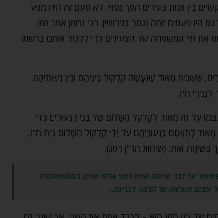
ים בין זוגות צעירים הפך נפוץ. לא פעם זה היה מגיע
ם היו פעמים שזה נגמר בגירושין. רבי נחמן אמר שזו
ס את חיי המשפחה של הצעירים כדי ללכוד אותם ברשתו
ִים, שֶׁשָּׁכִיחַ מְאֹוד שֶׁנַּעֲשֶׂה קִלְקוּל בֵּינֵיהֶם וּבֵין נְשׁוֹתֵיהֶם
ד לְגַמְרֵי ח"ו.
מוֹ עַל זֶה מְאֹוד לְקַלְקֵל הַשָּׁלוֹם שֶׁל בְּנֵי הַנְּעוּרִים כְּדֵי
ה מְאֹוד לְתָפְסָם בִּנְעוּרֵיהֶם עַל יְדֵי קִלְקוּל הַשְּׁלוֹם בַּיִת ח"ו,
הֶאֱרִיךְ בְּשִׂיחָה זֹאת. (שיחות הר"ן רסג).
שסיפור על גבר ואישה שחיו לפני אלפי שנים במסופוטמיה
 עצום והוראה על הרבה דברים!…
 של בני הזוג הוא – לכבד אחת את השני, אך ישנה גם