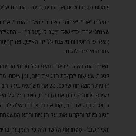
ולמרות שעברו שנים ואין ילדים בבית – התנהגו אל
המילים "אח" ו"אחות" קשורות למילה "אחד". אברהם אבי
שאנחנו אחד, כדי שאז "יִיטַב לִי בַעֲבוּרֵךְ" – הת
(שעל פי החסידות מיוצגת על ידי האיש), ואז "וְחָיְתָה 
אמורה וצריכה להיות.
והאחד הזה בא לידי ביטוי כמעט בכל תחומי החיים הזו
קטנות שעושות לבן/בת הזוג את היום, זמן איכות. מ
הזוגיות המוצלחת שלכם. נשיאה משותפת בעול הבית ו
בעיות? ויכוחים? לבנו את הדברים, שימו הכל על השו
לחוסר כבוד. אדרבה, קחו את המצבים האלה לגדיל
הטוב ביותר והקרינו אותו על הזוגיות והתא המשפחתי
והכי חשוב – טפחו את הקשר הזה כל הזמן. זה בדיוק כ