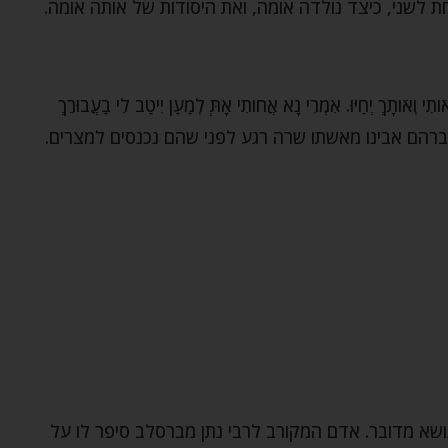
ת לשני, כיצד נולדה אומה, ואת היסודות של אותה אומה.
ֹותִי וְאֹותָךְ יְחַיּוּ. אִמְרִי נָא אֲחֹותִי אָתְּ לְמַעַן יִיטַב לִי בַעֲבוּרֵךְ
– מבקש אברהם אבינו מאשתו שרה רגע לפני שהם נכנסים למצרים.
נושא מדובר. אדם המקורב לרבי נתן מברסלב סיפר לו על