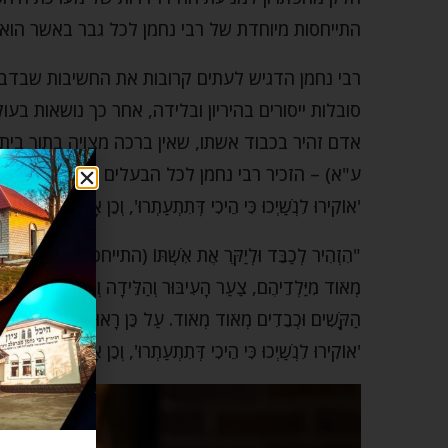
התייחסות מיוחדת של רבי נחמן לכל גבר באשר הוא
רבי נחמן הדגיש לעתים קרובות את החשיבות שבדבר. 
סובלות ייסורים בהיריון ובלידה, אחר כך נושאות בע
אדם זהיר בכבוד אשתו, שאין ברכה מצויה בתוך בי
ע"א) – הזכיר רבי נחמן לכל הבעלים – צעירים ומב
'אוֹקִירוּ לִנְשַׁיְכוּ כִּי הֵיכִי דְּתִתְעַתְרוּ', וְכֵן אָמְרוּ (יבמות סג,
"הִזְהִיר לְכַבֵּד וּלְיַקֵּר אֶת אִשְׁתּוֹ (התייחסות לכל גבר). כִּי
מְאֹוד מִיַּלְדֵיהֶם, צַעַר הָעִיבּוּר וְהַלֵּידָה וְהַגִּדּוּל, כַּאֲשֶׁר
הַקָּשִׁים וּכְבֵדִים מְאֹוד מְאֹוד. עַל כֵּן רָאוּי לְרַחֵם עֲלֵיהֶם, ו
'אוֹקִירוּ לִנְשַׁיְכוּ כִּי הֵיכִי דְּתִתְעַתְרוּ', וְכֵן אָמְרוּ (יְבָמ