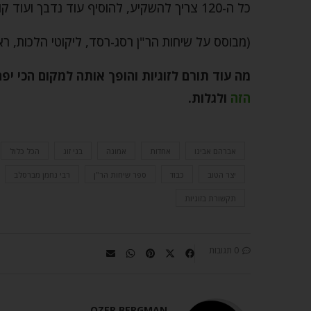
כל ה-120 צריך להשקיע, להוסיף עוד נדבך ועוד קומה. שום בניין לא נבנה בן לילה.
(מבוסס על שיחות הר"ן רסג-רסד, ליקוטי הלכות, רא
מה עוד תורם לזוגיות והופך אותה למקום הכי יפ
הזה
ולגלות
.
אברהם אבינו
אחדות
אמונה
בני זוג
הכל כלול
יצר הטוב
כבוד
ספר שיחות הר"ן
רבי נחמן מברסלב
תקשורת בזוגיות
0 תגובות
OZER BERGMAN