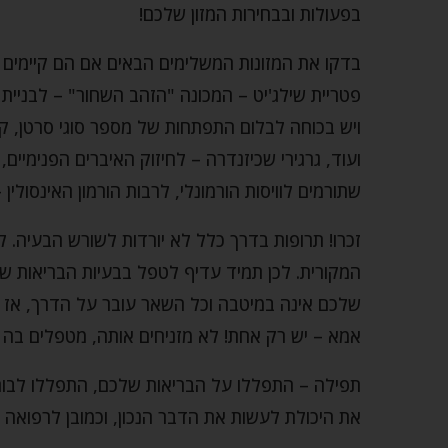
בפעולות ובבחירות המזון שלכם!
בדקו את המזונות המשלימים הבאים אם הם קיימים
פטריית שילג'יט – המכונה "הזהב השחור" – לבניית 
ויש בכוחה לבלום התפתחות של מספר סוגי סרטן, ק
ועוד, גרגירי שכיזנדרה – לחיזוק האיברים הפנימיים
שתורמים לוויסות הורמונלי, לרבות הורמון האינסולי
זכרו! תרופות בדרך כלל לא יורדות לשורש הבעיה. ל
המקורית. לכן תמיד עדיף לטפל בבעיות הבריאות ש
שלכם אינה במיטבה וכל השאר עובר על הדרך, אז ת
אמא – יש רק אחת! לא מזניחים אותה, מטפלים בה ב
תפילה – התפללו על הבריאות שלכם, התפללו לבורא
את היכולת לעשות את הדבר הנכון, וכמובן לרפואה ש