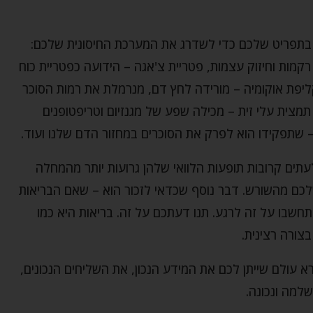
 בתפריט שלכם כדי לשדרג את המערכת החיסונית שלכם:
רקמות וחיזוק עצמות, פטריית צ'אגה – הידועה כפטריית כוח
ליפת אוקומיה – מורידה לחץ דם, מנרמלת את רמות הסוכר
, תמצית עלי זית – מכילה שפע של מגנזיום וטריפטופנים
ן – שתפקידו הוא לפרק את הסוכרים במחזור הדם שלנו ועוד.
עתים קרובות תופעות הלוואי שלהן גרועות יותר מהמחלה
לכם מהשורש. דבר נוסף שכדאי לזכור הוא – שאם הבריאות
חשבו על זה לרגע. תנו דעתכם על זה. בריאות היא כמו
צורה רצינית.
 עולם שייתן לכם את המידע הנכון, את השליחים הנכונים,
למה ונכונה.