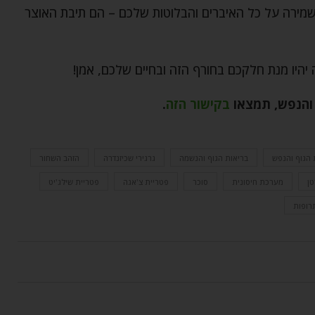
ם שמירה על כל האיברים והבלוטות שלכם – הם תיבת האוצר
יהיו מנת חלקכם בחורף הזה ובחיים שלכם, אמן!
 והנפש
,
תמצאו
בקישור הזה
.
 הגוף והנפש
בריאות הגוף והנשמה
גרגירי שכיזנדרה
הזהב השחור
ן
מערכת חיסונית
סוכר
פטריית צ'אגה
פטריית שילג'יט
רופות