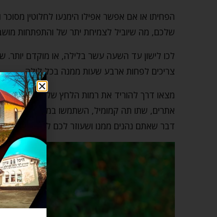
הפחיתו או אם אפשר אפילו הימנעו לחלוטין מסוכר 
שלכם, מה שיוביל לצמיחת יתר של והתפתחות מושבות
לכו לישון עד השעה עשר בלילה, או מוקדם יותר. 
צריכים לפחות ארבע שעות ממנה בכל לילה.
מצאו דרך להוריד את רמות הלחץ שלכם. אפשר ללכ
אתרים, שתו תה קמומיל, השתמשו במפזר אוויר עם ש
דבר שאתם נהנים ממנו ושעוזר לכם להפיג את הלחץ