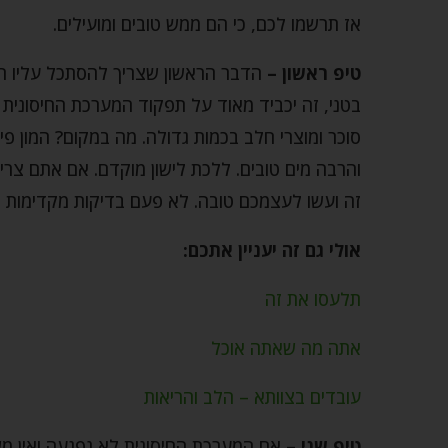
אז תרשמו לכם, כי הם ממש טובים ומועילים.
טיפ ראשון –
הדבר הראשון שצריך להסתכל עליו הוא
בטני, זה יכביד מאוד על תפקוד המערכת החיסונית 
סוכר ומוצרי חלב בכמות גדולה. מה במקום? המון פיר
והרבה מים טובים. ללכת לישון מוקדם. אם אתם צרי
זה ועשו לעצמכם טובה. לא פעם בדיקות מקדימות הצ
אולי גם זה יעניין אתכם:
תלעסו את זה
אתה מה שאתה אוכל
עובדים בצוותא – הלב והריאות
טיפ שני –
אם המערכת החיסונית לא נפגעה ואין משה