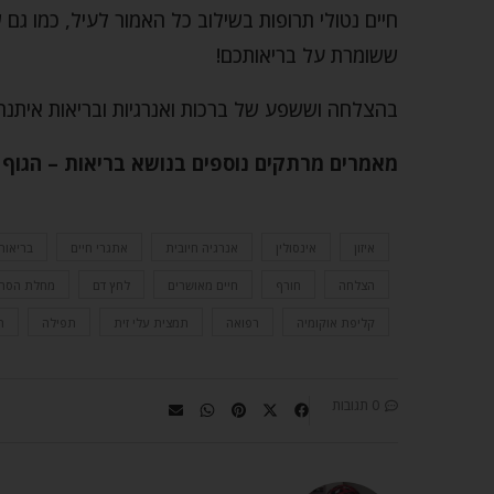
חיים נטולי תרופות בשילוב כל האמור לעיל, כמו ג
ששומרת על בריאותכם!
בהצלחה וששפע של ברכות ואנרגיות ובריאות איתנה 
מאמרים מרתקים נוספים בנושא
בריאות – הגוף
איזון
אינסולין
אנרגיה חיובית
אתגרי חיים
בריאות
הצלחה
חורף
חיים מאושרים
לחץ דם
מחלת הסרט
קליפת אוקומיה
רפואה
תמצית עלי זית
תפילה
ת
0 תגובות