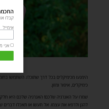
החכמה 
קבלו או
אימייל
אני מ
אכלו הרב
הימנעו מכימיקלים בכל דרך שתוכלו. השתמשו בחומרי
כימיקלים, איפור ומזון.
שמרו על האנרגיה שלכם! האנרגיה שלכם היא חלק 
להגן ולרפא את עצמו. אל תעשו או תאכלו דברים שע