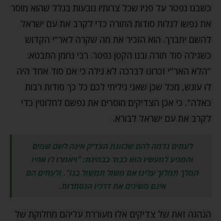
כשבנו נפטר על פניו שכל צרותיו נובעות בגלל שהוא מוסר
את נפשו לגלות סודות התורה כדי לקרב את עם ישראל
להשם יתברך. הוא הזכיר את מה שקרה לאר"י הקדוש
כשגילה סוד תורה ובנו הקטן נפטר. רבי נחמן התבטא:
"הלא האר"י זכרונו לברכה לא גילה כי אם סוד אחד היה
לו עונש, מכל שכן שאני גיליתי לכם כל כך סודות רבות
כאלה". כי אכן הצדיקים מוסרים את נפשם לחלוטין כדי
לקרב את עם ישראל לבורא.
לעתים נדמה להם שכוונת הצדיק אינה לשם שמים
והמניע למעשיו הוא כבוד בבחינת: "ויאמרו לו אחיו
המלך תמלוך עלינו אם משול תמשול בנו". ולעתים הם
אינם משיגים את דרכיו הנסתרות.
הנהגה זאת של צדיקים אלו מעוררת עליהם מחלוקת של