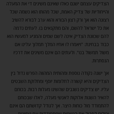
הצדיקים עצמם ישנם כאלו שאינם משיגים די את המעלה
והייחודיות של צדיק האמת, שכל מהותו הוא נשמה שכל
רצונה הוא אך ורק רצון הבורא והוא ערב לבורא להשיב
את כל ישראל להשם, והם מתקנאים בו. לעתים נדמה
להם שכוונת הצדיק אינה לשם שמים והמניע למעשיו הוא
כבוד בבחינת: "ויאמרו לו אחיו המלך תמלוך עלינו אם
משול תמשול בנו". ולעתים הם אינם משיגים את דרכיו
הנסתרות.
אך ישנה נקודה נוספת ומהותית המהווה הפרש גדול בין
הצדיקים והיא קשורה לחלומות יוסף ומחלוקת השבטים
עליו. יש צדיקים נשגבים שהשיגו מעלות רבות. בכוחם
להאיר השגות אלוקות לאנשי מעלה, לאלו שבכוחם
להתמודד מול כוחות היצר. אך לגודל קדושתם הם אינם
יכולים לסבול את הנשמות שמתמודדות עם ניסיונות,