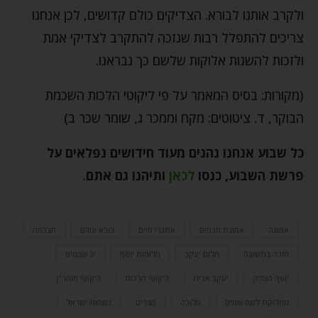
ולקרב אותנו לבורא. הצדיקים כולם קדושים, לכן אנחנו
צריכים להתפלל רבות שנזכה להתקרב לצדיקי אמת
ולזכות להשגות אלוקות שלשם כך נבראנו.
(מקורות: בסיס המאמר על פי ליקוטי הלכות השכמת
הבוקר, ד. ציטוטים: מקח וממכר ג, שומר שכר ב)
כל שבוע אנחנו נהנים מעוד חידושים נפלאים על
פרשת השבוע, כנסו
לכאן
ותיהנו גם אתם
.
אמונה
אמונת חכמים
אתגרי חיים
בורא עולם
הצלחה
חזרה בתשובה
חלום יעקב
חלומות יוסף
יב שבטים
יוסף הצדיק
יעקב אבינו
ליקוטי הלכות
ליקוטי מוהר"ן
מחלוקת לשם שמים
מלוכה
מצרים
נשמות ישראל