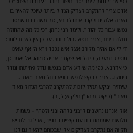
כפי שרבי נחמן לימד יסוד חשוב ביותר בעבודת השם: "כל
אדם צריך להתקרב לצדיק הגדול ביותר שיוכל להאיר בו
הארה אלוקית ולקרב אותו לבורא, כמו משה רבנו שמסר
נפשו עבור כל יהודי". ולימד רבי נחמן: "כי כל מה שהחולה
נחלה ביותר, צריך רופא גדול ביותר. על כן אין לאדם לומר:
די לי אם אהיה מקורב אצל איש נכבד וירא ה' אף שאינו
מופלג במעלה, כי הלוואי שקודם אהיה כמוהו. אל יאמר כן,
כי אדרבא, כפי מה שיודע אדם בנפשו גודל פחיתותו וגודל
ריחוקו… צריך לבקש לנפשו רופא גדול מאוד מאוד…
שיחזיר ויבקש תמיד לזכות להתקרב להרבי הגדול מאוד
מאוד" (ליקוטי מוהר"ן חלק א; ל, ב).
אולי אנחנו נחשבים ל"בני בלהה ובני זלפה" – נשמות
חלושות שמתמודדות עם קשיים רוחניים, אבל גם לנו יש
תקווה אם נתקרב לצדיקים אלו שבכוחם להאיר גם לנו