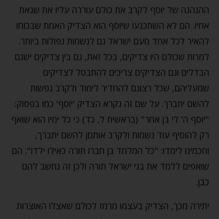
ההנהגה של יוסף לקרב את כולם עוררה עליו את שנאת
אחיו. הם לא השתכנעו שיוסף הוא הצדיק האמת שבכוחו
להאיר לכל אחד מעם ישראל גם לנשמות נפולות ביותר.
למרות שכולם היו צדיקים, בכל זאת, גם בין צדיקים ישנם
הבדלים וגם הצדיקים צריכים להתבטל לצדיקים
שמעליהם, שכל רצונם להחדיר לימוד ולקרב נפשות
להשם יתברך. על שם זה נקרא הצדיק 'יוסף' כמו בפסוק:
"יוסף ה' לי בן אחר" (בראשית ל, כד) כי כל ימיו הוא שואף
רק להוסיף עוד נשמות ולקרב אותםן להשם יתברך,
וחכמינו לימדו: "כל המלמד בן חברו תורה כאילו ילדו". הם
שואפים ללמד את בני ישראל תורה ולכן זה נחשב להם
כבן.
יתירה מכך, הצדיק בעצמו מרמז לכולם שאצלו האוצרות