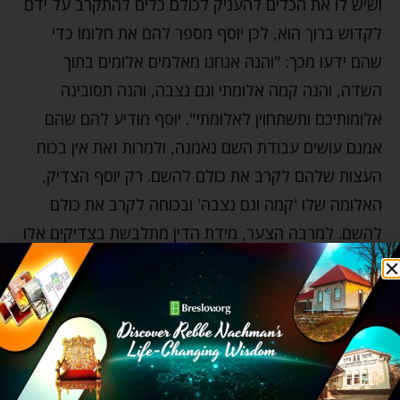
ושיש לו את הכלים להעניק לכולם כלים להתקרב על ידם
לקדוש ברוך הוא, לכן יוסף מספר להם את חלומו כדי
שהם ידעו מכך: "והנה אנחנו מאלמים אלומים בתוך
השדה, והנה קמה אלומתי וגם נצבה, והנה תסובינה
אלומותיכם ותשתחוין לאלומתי". יוסף מודיע להם שהם
אמנם עושים עבודת השם נאמנה, ולמרות זאת אין בכוח
העצות שלהם לקרב את כולם להשם. רק יוסף הצדיק,
האלומה שלו 'קמה וגם נצבה' ובכוחה לקרב את כולם
להשם. למרבה הצער, מידת הדין מתלבשת בצדיקים אלו
לרדוף את הצדיק שבכוחו להחזיר את העולם כולו למוטב,
כאילו דבריו נובעים מכבוד ומגאווה. "ויאמרו לו אחיו המלך
תמלוך עלינו אם משול תמשול בנו".