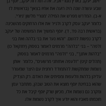
"וישב יעקב בארץ מגורי אביו.. אלה תולדות יעקב, יוסף בן
שבע עשרה שנה היה רועה את אחיו בצאן" (בראשית לז
א-ב). המדרש מפרש את המילה 'מגורי' מלשון 'גיורי'.
כלומר יעקב עסק לקרב ולגייר את אלו הרחוקים מהשכינה
(בראשית רבה פד, ד). יוסף המשיך את המשימה של יעקב
לקרב נפשות להשם. "והוא נער את בני בלהה ואת בני
זלפה" – בני "בלהה" מרמזים לאמור בפסוק (יחזקאל כו)
"בלהות אתנך", בני "זלפה" מרמזים לאמור בפסוק
(תהלים קיט) "זלעפה אחזתני מרשעים", כלומר אותן
נשמות שמתקשות להתמודד רוחנית עם היצר שמעורר
עליהן בלהות וזלעפות ומסיתים את האדם. רק הצדיק
שהוא בבחינת יוסף מוצא את הטוב שבהן, מתחבר עמן
ומקרב גם נשמות אלו, מכיוון שרק יוסף קיבל את כל
חוכמתו מאביו והוא יודע איך לקרב נשמות אלו.