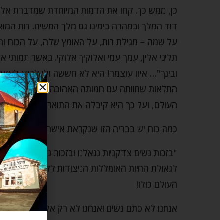
כן, ממש כך. קחו את הדמות המיוחדת שמדברת אלינו
דוד המלך ובמהרה בימינו גם מלך המשיח. רות המו
על שמה – מגילת רות, על האומץ שלה, על הכוח ו
תליני אלין, עמך עמי ואלוקיך אלוקי. באשר תמותי אמ
ובינך"… איזו עוצמה! היא לא חששה ולו לרגע לעזו
התלאות שחוותה עם חמותה האהובה. אבל סיבלה וה
העולם, ועל כך היא קיבלה את התואר "אמה של מלכ
כמה כוח יש בבריה הזו שנקראת אישה!
"בזכות נשים צדקניות נגאלנו ובזכות נשים צדקניות נ
לגאולת החיות האומללות הניצודות ללא רחמים, ול
העולם כולו!
אנחנו לא סתם נשים ואנחנו לא רק אקשינגות, אמיצו