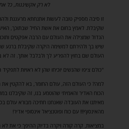
לא רק אקשינגות, כל אח
זו סיבה מספיק טובה לעשות אתנחתא מרעננת ולהת
שקיבלת. לאמץ בחום את אשת החיל שבתוכך, האיש
הגדול שמצילה את העולם עם הרבה אפקטים ותוכנות 
שיש בך ולהירתם למשימה היקרה שקיבלת ברגע שהנ
העולם שם בחוץ להפריע לך ולבלבל אותך. זה לא ב
"כולם ציפו שהנשים יוכיחו שהן לא ראויות לתפקיד 
למה? כי העולם הזה, עולם החומר, בא להקטין את ה
הכוח האדיר והאמיתי שהוטמע בנו, זה שקיבלנו במת
מאיתנו את העובדה שאנחנו חתיכה מבורא עולם בכב
מהאינסוף!!! עם כוח ופוטנציאל אינסופי אדיר!
במציאות, קרה קורה ויקרה בדיוק ההיפך כי את לא