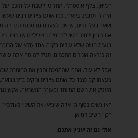
דמיאן, צלף אוסטרלי, החליט 'לשבת על הזנב' של ה
היה לו תחביב ביזארי, כמו אותם ציידים רבים שעשו
ושאר בעלי חיים, שהיום לצערנו גם סכנת הכחדה 
את הזמן ולתת ביטוי לדחפים השליליים שבתוכו, ר
רגעית הזויה שלא עולים בקנה אחד (ולא של הרובה
זה כנראה אומרים החכמים, תגיד לנו מה אתה עושה
אבל לא עוד. אחרי שהתפכח והבין את החומרה שבמ
בעצמו קם כנגד כל אותם ציידים והקים בזימבבואה,
העניק את השם המיוחד ומעורר ההשראה: אקשינגה – (AKASHINGA) – האמ
"אז נשים בסוף הן אלה שיביאו את השינוי בעולם?"
"כן" השיב דמיאן.
אולי גם זה יעניין אתכם: