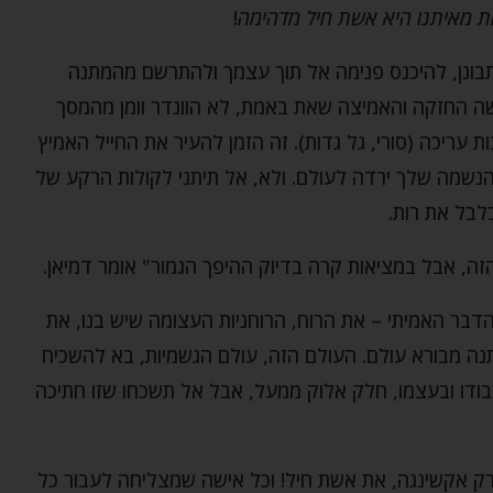
ת מאיתנו היא אשת חיל מדהימה
!
בונן, להיכנס פנימה אל תוך עצמך ולהתרשם מהמתנה
ה החזקה והאמיצה שאת באמת, לא הוונדר וומן מהמסך
עריכה (סורי, גל גדות). זה הזמן להעיר את החייל האמיץ
שמה שלך ירדה לעולם. ולא, אל תיתני לקולות הרקע של
לבל את רות.
הזה, אבל במציאות קרה בדיוק ההיפך הגמור" אומר דמיאן.
דבר האמיתי – את הרוח, הרוחניות העצומה שיש בנו, את
נה מבורא עולם. העולם הזה, עולם הגשמיות, בא להשכיח
ודו ובעצמו, חלק אלוק ממעל, אבל אל תשכחו שזו חתיכה
 רק אקשינגה, את אשת חיל! וכל אישה שמצליחה לעבור כל