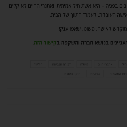
ם בפניה – היא אשת חיל אמיתית. ואתגרי החיים לא קלים
שה העובדת, לעמוד התווך של הבית.
שמוקדש לאישה, פשוט, שאפו ענק!
מעניינים בנושא חברה והשקפה ב
קישור הזה
.
יל
אתגרי חיים
גאולה
דבורה הנביאה
הוליווד
רות המואביה
שבועות
תיקון העולם