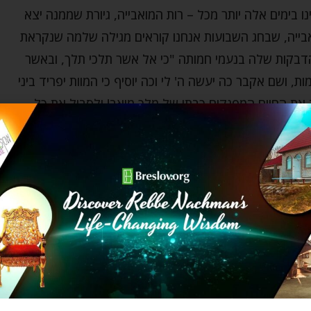
 בימים אלה יותר מכל – רות המואבייה, גיורת שממנה יצא
אבייה, שבחג השבועות אנחנו קוראים מגילה שלמה שנקראת
הדבקות שלה בנעמי חמותה "כי אל אשר תלכי תלך, ובאשר
ות, ושם אקבר כה יעשה ה' לי וכה יוסיף כי המוות יפריד ביני
ב את החיים המפנקים כבתו של מלך מואב! ולסבול את כל
קרבתה של רות הביאו אותה אל פסגת הפסגות של תיקון
ות"!
יגאל"! ואז, לא רק שהצייד הלא חוקי יפסק ויוביל גם
א רק הגאולה שלנו עם ישראל תקרה, אלא הגאולה של כל
ת. אנחנו, כל אחת מאיתנו – אשת חיל מדהימה! ויש לנו