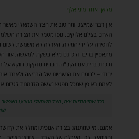
מלאך אחד מיני אלף
אין דבר שמייצג יותר טוב את הצד השמאלי מאשר ה
האדם בצלם אלוקים, גופו מסמל את הצורה השלמה,
להסירה על ידי המילה. הערלה לא משמשת לשום מ
מתאפיין בריבוי ולכן גם מלא בשקר. למעשה, עור 
תיכרת ברית עם הקב"ה. הברית נחקקת דווקא על הא
יהודי – לרומם את הגשמיות של הבריאה ולאחד אות
לאמת באופן שמכל מפגש נעשה הזדמנות לגלות את
ככל שהייחודיות יפה, הצד השמאלי מטבעו מאפשר ג
שור
אמנם, מי שמתנהג בצורה אנוכית ומחלל את קדושת הש
והשמאל. לכן, הערלה של העבד – שורש השקר – צר