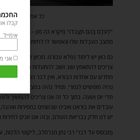
החכמה 
כל אחד מאיתנו יחיד, 
קבלו או
"לְעֹלָם בָּהֶם תַּעֲבֹדוּ" (ויקרא כה מו) – מצווה
אימייל
ממצב העבדות שלו ונאפשר לו לחיות בחירות ובהאר
גם כאן יש לימוד נפלא עבורנו. מכיוון שאנו כה קשור
אני מ
צריכים להתאמץ שוב ושוב להתעלות ולהתרומם מהג
מחדש עם אחדות הבורא, ואין דבר הגורם לקב"ה יות
נהיה חופשיים לגמרי. תמיד נהיה במצב של עבדות – נ
מדי יום ושעה. בתוך כל זה אנו צריכים להמשיך ולע
עובדים את בוראנו ואבינו שבשמים במסירות ואהבה
יש לנו חלק בבריאת העולם, ובזה אנו זוכים לחירות נ
(מבוסס על דברי רבי נתן מברסלב, ליקוטי הלכות, ע