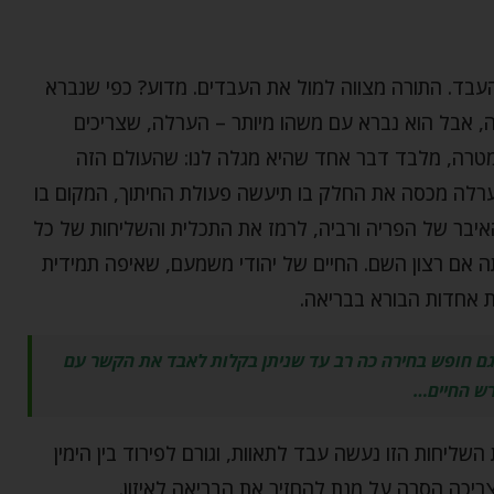
עבד. התורה מצווה למול את העבדים. מדוע? כפי שנברא
 אבל הוא נברא עם משהו מיותר – הערלה, שצריכים
טרה, מלבד דבר אחד שהיא מגלה לנו: שהעולם הזה
הערלה מכסה את החלק בו תיעשה פעולת החיתוך, המקום בו
יבר של הפריה ורביה, לרמז את התכלית והשליחות של כל
ה אם רצון השם. החיים של יהודי משמעם, שאיפה תמידית
 אחדות הבורא בבריאה.
ם חופש בחירה כה רב עד שניתן בקלות לאבד את הקשר עם
ש החיים…
ליחות הזו נעשה עבד לתאוות, וגורם לפירוד בין הימין
יכה הסרה על מנת להחזיר את הבריאה לאיזון.