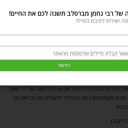
של רבי נחמן מברסלב תשנה לכם את החיים!
ייחודי ומיוחד, והכי טוב שכך!
תה ישירות לתיבת המייל!
 התורה, ומדוע? אם העבד הוא מקור השקר, למה שלא נרומם אותו
ה רוחנית? מדוע הוא מוכרח להישאר משועבד?
ים ליצרים הבסיסיים שלנו, חיינו משולים לעבדות. אנחנו
אשר קבלת מיילים ופרסומות מהאתר
שמיות, להתקדש ולזכך את עצמנו מהתאוות ולהתחבר
הירשם
ר נחת מזה. אבל כל זמן שאנחנו בעולם הזה, לעולם לא
תונים לעליות ולירידות ולאתגרים שהחיים מציבים לפנינו
שות בחירות טובות כדי לגלות את אחדות השם. ועל ידי שאנו
, אנחנו משתמשים בכוח הבחירה להשלים את הבריאה וכך
צחית.
בדים ב).