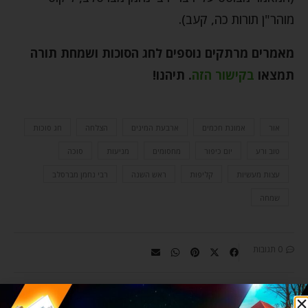
מוהר"ן תורות כה, קעב).
מאמרים מרתקים נוספים לחג הסוכות ושמחת תורה
תמצאו
בקישור הזה
. תיהנו!
אור
אמונת חכמים
ארבעת המינים
הצלחה
חג סוכות
טוב ורע
יום כיפור
מחסומים
מניעות
סוכה
עצות מעשיות
קליפות
ראש השנה
רבי נחמן מברסלב
שמחה
0 תגובות