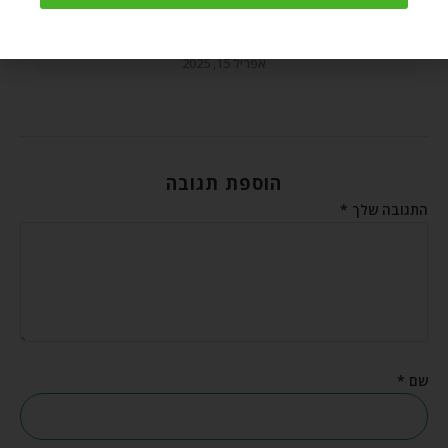
ספירת העומר – המשאב הכי יקר שיש לנו זה "הזמן" שלנו
אפריל 15, 2025
הוספת תגובה
התגובה שלך
*
שם
*