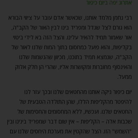
אתרוג יפה ביום כיפור
רבי נחמן מלמד אותנו, שכאשר אדם עובר על ציווי הבורא
הוא גורם לצל שגדל ומפריד בינו לבין האור של הקב"ה,
אור שאמור תמיד להאיר עלינו. והצל הזה בא לידי ביטוי
בקליפות, והוא פועל כמחסום בתוך המוח שלנו לאור של
הקב"ה, שנמצא תמיד בתוכנו, מכיוון שהנשמות שלנו
והאינסוף מחוברות ומקושרות אליו, שהרי הן חלק אלוק
ממעל.
יום כיפור ניקה אותנו מהחטאים שלנו ובכך עזר לנו
להיפטר מהקליפות הללו, שהן התולדה הטבעית של
החטאים שלנו. ועכשיו, ללא המחסומים והחסימות של
שכבות אלה – הקליפות – אין שום דבר שמפריד בינינו ובין
"השמש" הזו. הצל שהקטין את מערכת היחסים שלנו עם