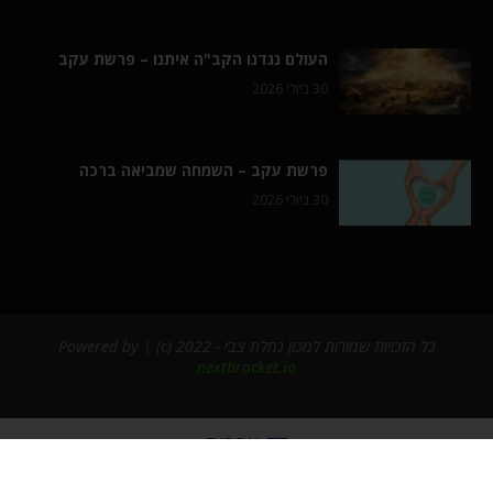
העולם נגדנו הקב"ה איתנו – פרשת עקב
30 ביולי 2026
פרשת עקב – השמחה שמביאה ברכה
30 ביולי 2026
כל הזכויות שמורות למכון נחלת צבי - 2022 (c) | Powered by
nextbracket.io
עברית