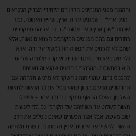
וההגנה מפני המנהיגים הללו הם תלמידי הצדיק הנקראים
"מגיני ארץ" – שמגנים על ה"ארץ, שהיא האמונה, כמו
שכתוב "שכן ארץ ורעה אמונה". כי גם אליהם מתקרבים
רחוקים וגם בהם מכניסים המקורבים הצמאים גאווה, אלא
שהם לא לוקחים את הגאווה הזו למשול על ידה, אלא
נלחמים בעזרתה בפגם הברית. ועיקר המלחמה שלהם
היא במחשבות וההרהורים הרעים שהגאווה מאיימת
להכניס בהם. שהרי מנהיג השקר לא מרגיש מלחמה עם
ההרהורים הרעים מכיוון שהוא נוטל את כל הגאווה לתאוות
השלטון, ואצלו הניאוף מתקיים ברובד אחר – שיש לו
תאווה לשלוט על נשותיהם של מקורביו גם בלי לעשות
שום מעשה. אבל אצל הכשרים שאינם נוטלים את חרב
הגאווה למשול על אחרים, עניין זה מתגבר בצורת מלחמה
עם הרהורים רעים, ואז הם משתמשים בגאווה שבקדושה