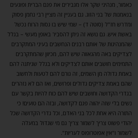
כאמור, מנהיגי שקר אלו מגבירים את פגם הברית ופוגעים
בנאמנות של בני הזוג. גם בעניין זה מציין רבי נחמן פסוק
ומדרש חז"ל (סוטה ד) – שמי שיש בו גסות הרוח נכשל
באשת איש. גם נושא זה ניתן להסביר באופן מעשי – בגלל
שהמנהיגות של אותם רבנים הנחשבים בעיני המתקרבים
לצדיקים באה מהגאווה שיש להם, מכיוון שהמתקרבים
התמימים חושבים אותם לצדיקים ולא בגלל שניתנה להם
באמת גדולה מן השמים, זה גורם להם לטעות ולחשוב
שהם באמת צדיקים גדולים ופרושים, ואז הם לא נזהרים
בגדרי הקדושה וחושבים שיש להם כוח להיות בקשר עם
נשים בלי שזה יהווה פגם לקדושה, ובזה הם טועים! כי
התורה היא אחת לכל בני האדם, וכל גדרי הקדושה שכל
יהודי פשוט צריך לשמור צריך גם מי שגדול במעלה
לשמור ו"אין אפוטרופוס לעריות".