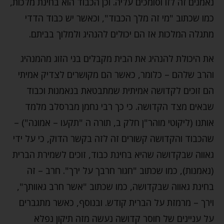
נאמנים זה לזו וסומכים עליה. וכן הכבוד הוא בחינת מלכות,
כמו שכתוב "מי זה מלך הכבוד", וכאשר יש כבוד הדדי
מתגלה המלכות אז הם יכולים להנהיג ולמלוך בביתם.
את היכולת להנהיג את הבית מקבלים בני הזוג מהמנהיג
והרב שלהם – כלומר, כאשר הם מקושרים לצדיק אמיתי
הם זוכים לקדושה אמיתית שמתבטאת בנאמנות וכבוד
שבאים מצד הקדושה. כי כך רבי נחמן מברסלב מלמד
אותנו (ליקוטי מוהר"ן חלק ב, תורה ה "תקעו – אמונה") –
שהכבוד והקדושה קשורים זה לזה בקשר הדוק, כי על ידי
גאווה שבקדושה שהיא בחינת כבוד, זוכים לשמירת הברית
(נאמנות), כמו שכתוב "חגור חרבך על ירך". חרב – זה
בחינת גאווה שבקדושה, כמו שכתוב "אשר חרב גאוותך",
וירך – מרמזת על הברית קודש. ובנוסף, כאשר מתגברים
על עניינים של חוסר קדושה נעשה מזה תיקון נפלא