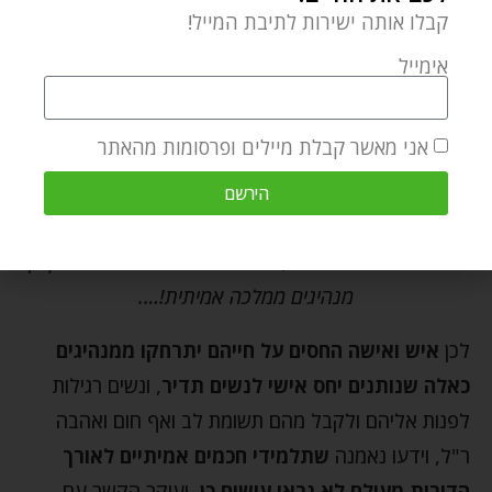
קבלו אותה ישירות לתיבת המייל!
אימייל
אני מאשר קבלת מיילים ופרסומות מהאתר
הירשם
זוגיות אמיתית היא כבוד, הערכה ואהבה אחד לשני! רק כך
מנהיגים ממלכה אמיתית!….
לכן
איש ואישה החסים על חייהם יתרחקו ממנהיגים
כאלה שנותנים יחס אישי לנשים תדיר
, ונשים רגילות
לפנות אליהם ולקבל מהם תשומת לב ואף חום ואהבה
ר"ל, וידעו נאמנה
שתלמידי חכמים אמיתיים לאורך
הדורות מעולם לא נראו עושים כן
, ועיקר הקשר עם