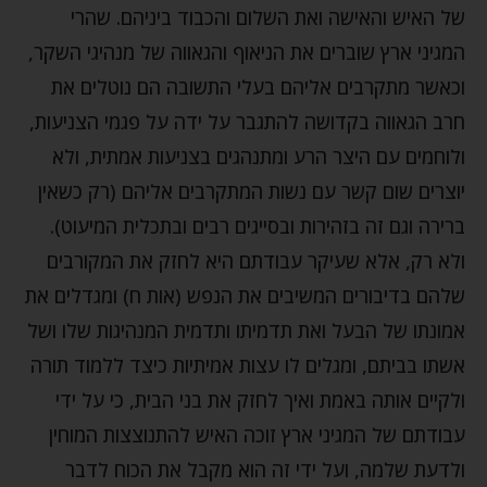
של האיש והאישה ואת השלום והכבוד ביניהם. שהרי
המגיני ארץ שוברים את הניאוף והגאווה של מנהיגי השקר,
וכאשר מתקרבים אליהם בעלי התשובה הם נוטלים את
חרב הגאווה בקדושה להתגבר על ידה על פגמי הצניעות,
ולוחמים עם היצר הרע ומתנהגים בצניעות אמתית, ולא
יוצרים שום קשר עם נשות המתקרבים אליהם (רק כשאין
ברירה וגם זה בזהירות ובסייגים רבים ובתכלית המיעוט).
ולא רק, אלא שעיקר עבודתם היא לחזק את המקורבים
שלהם בדיבורים המשיבים את הנפש (אות ח) ומגדלים את
אמונתו של הבעל ואת תדמיתו ותדמית המנהיגות שלו ושל
אשתו בביתם, ומגלים לו עצות אמיתיות כיצד ללמוד תורה
ולקיים אותה באמת ואיך לחזק את בני הבית, כי על ידי
עבודתם של המגיני ארץ זוכה האיש להתנוצצות המוחין
ולדעת שלמה, ועל ידי זה הוא מקבל את הכוח לדבר