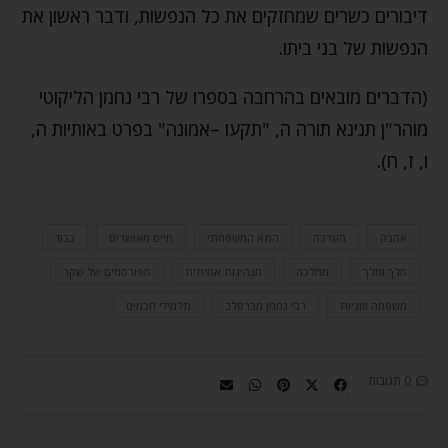
דיבורים כשרים שמחזקים את כל הנפשות, ודבר ראשון את
הנפשות של בני ביתו.
(הדברים מובאים בהרחבה בספרו של רבי נחמן הליקוטי
מוהר"ן תנינא תורה ה, "תקעו –אמונה" בפרט באותיות ה,
ו, ז, ח).
אהבה
הערכה
התא המשפחתי
חיים מאושרים
כבוד
מלך ומלך
ממלכה
מנהיגות אמיתית
מפורסמים של שקר
משפחה וזוגיות
רבי נחמן מברסלב
תלמידי חכמים
0 תגובות