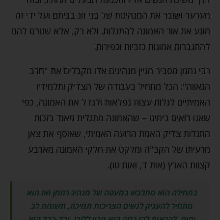
מערער ושובר את המנהיגות של בני זוג בביתם ועל ידי זה
מונע את אור האמונה להתגלות. ולא רק, אלא שגורם להם
להתגברות אמונות כזביות וכפירות.
רבי נחמן מסביר מניין מנהיגים אלו מקבלים את "חרב
הגאווה": הכל מתחיל בעבודה של הצדיק ותלמידיו
האמיתיים לגלות עצות נפלאות ולגדל את האמונה, כפי
שאנו רואים בימינו – שהאמונה מתגלית מאוד בזכות
התגלות צדיק האמת הרועה האמיתי, שאוסף את צאן
מרעיתו של הקב"ה ומלקט את חלקי האמונה מארבע
קצוות הארץ (אות ד, ואות טו).
בתחילה הוא מתלבש במעטה של מנהיג רחמן ואז הוא
מתחיל להעניק לנשים הצריכות תמיכה, תשומת לב
וחום, להראות להן כמה הוא מבין לליבן, ובד-בבד הוא