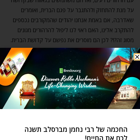
על מנת להתחזק ולהתגבר על פגם הברית, ואומרים
שאדרבה, אם באמת אנחנו יהודים שהמקורבים נכספים
להתקרב אלינו, האם ראוי לנו ליפול להרהורים מגונים
מסוג זה?!? לכן הם מוסרים את נפשם על קדושת הברית.
וכאשר הם עושים זאת נעשים מזה מוחין ודעת זכה
ונפלאה. כי מ"החתים בשרו מזבו" נעשה חותם שבקדושה,
בחינת תפילין שנאמר בהם "שימני כחותם על ילבך רועך
וכו'" (אות ז), ומתגלים דיבורים נפלאים המשיבים את
הנפשות של כל הירודים והנפולים (אות ח). ומכיוון
שהכשרים גם כן עוברים כפי בחינתם את מה שהנפולים
עוברים, הם יודעים לחזק, לעודד וללמד אותם כיצד
להתגבר על הרהורים רעים ולזכות גם הם למוחין ודעת
החכמה של רבי נחמן מברסלב תשנה
זכה.
לכם את החיים!