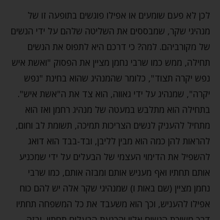
לכן לא פעם שומעים או אפילו פוגשים בתופעה זו של
מנהיגי שקר, שמבססים את השליטה שלהם על ידי הנשים
של מקורביהם. למה? כי דרכם היא לתפוס את הנשים
תחילה, ממש כמו שרבי נחמן מציין את הפסוק "ואשת איש
נפש יקרה תצוד", כלומר שהמנהיג שהוא בחינת "נפש
יקרה", שמנהיג על ידי גאווה, הוא צד את ה"אשת איש".
בתחילה הוא מתלבש במעטה של מנהיג רחמן ואז הוא
מתחיל להעניק לנשים הצריכות תמיכה, תשומת לב וחום,
להראות להן כמה הוא מבין לליבן, ובד-בבד הוא דואג
להשפיל את הדימוי העצמי של הבעלים על ידי שמכניע
אותם תחתיו ואף מעניש אותם ומבזה אותם, כמו שרבי
נחמן מציין (שם באות ו) שמנהיגי שקר אלה יש להם כוח
אפילו להעניש, וכך הוא משעבד את כל המשפחה תחתיו
דרך משיכת הנשים אליו והכנעת הבעלים תחתיו, ובזה