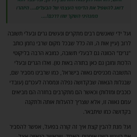
דואג להשפיל את הדימוי העצמי של הבעלים…. היזהרו
ממנהיגי השקר שזו דרכם!….
ועל ידי שאנשים רבים מתקרים ונעשים גרים ובעלי תשובה
לרוב (עיין אות ה, וזה כלל שבכל מקום שרבי נחמן כותב
"גרים" הכוונה גם לבעלי תשובה, כמובא הרבה בליקוטי
הלכות ומובן גם כאן בתורה באות טו). ואלו הגרים ובעלי
התשובה מכניסים גאווה בישראל, כמו שרבינו מסביר שם,
שבגלות הגאווה שבקדושה נפלה ונמסרה לעכו"ם (עובדי
כוכבים ומזלות) וכאשר הם מתקרבים בחזרה הם מביאים
עמם גאווה זו, אלא שצריך להעלות אותה ולתקנה
בקדושה כמו שיתבאר.
ועל מנת להבין קצת איך זה קורה בפועל, אפשר להסביר
את העניין בשני אופנים. האחד, שכאשר הגאווה אצל