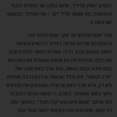
הנקרא "מוחין תפילין", שהוא בחינה של התגלות הכבוד
והתפארת, כמו שאמור חז"ל "יקר – אלו תפילין", (כמבואר
שם באות ז).
אבל ישנם מנהיגים של שקר שהם ההיפך מזה,
וההתקרבות אליהם מביאה לפירוד בין האיש והאישה,
לחוסר נאמנות וכבוד הדדי, וממילא לחוסר יכולת להנהיג
את ביתם. מנהיגים אלו הם אנשים שנוטלים את המנהיגות
בכוח הזרוע ובכוח הגאווה, וכמו שרבי נחמן מכנה זאת
"חרב הגאווה", ולא בגלל שבאמת יש להם גדולה אמיתית.
ולא רק, אלא שרבי נחמן גם מגלה שמנהיגים אלו מכניסים
ניאוף (חוסר נאמנות) בעולם, כי הגאווה גורמת לפגם זה
כמו שכתוב "ואשת איש נפש יקרה תצוד". בהמשך כותב
רבי נחמן, שמנהיגים אלה נקראים "רועה זונות" והם