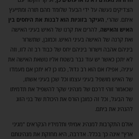
הצדיקים נעשה על ידי הבעל שלומד מהם תורה ומתייעץ
איתם. שהרי,
העיקר בזוגיות הוא לבנות את היחסים בין
האיש והאישה
, להרים את קרנו של האיש בעיני האישה
ואת קרנה של האישה בעיני האיש. וכמובן, שתשרור
ביניהם אהבה וישרור ביניהם יחס של כבוד רב זה לזו, וזה
לא יתכן כאשר יש עוד גבר בשטח אליו נושאת האישה את
עיניה, אפילו אם הוא רב גדול, כמו כן לא יתכן אם מעמדו
של האיש מושפל בעיני עצמו וכל שכן בעיני אשתו,
שכאמור זוהי דרכם של מנהיגי שקר להשפיל את תדמיתו
של הבעל, וכל זה כמובן הורס את היכולת של בני הזוג
להנהיג את ביתם.
אולם התקרבות למנהיג אמיתי ותלמידיו הנקראים "מגיני
ארץ" אינה כך בכלל. אדרבה, היא מחזקת את מנהיגותם