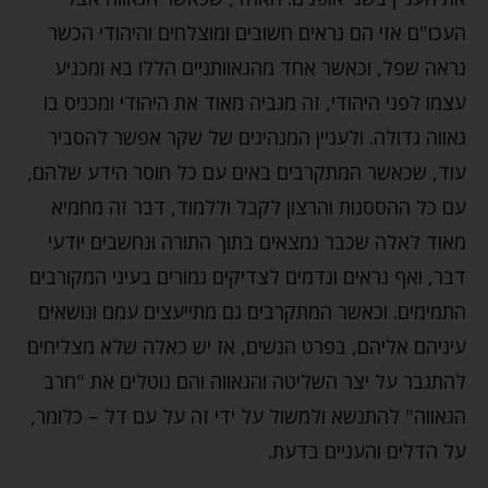
העכו"ם אזי הם נראים חשובים ומוצלחים והיהודי הכשר
נראה שפל, וכאשר אחד מהגאוותניים הללו בא ומכניע
עצמו לפני היהודי, זה מגביה מאוד את היהודי ומכניס בו
גאווה גדולה. ולעניין המנהיגים של שקר אפשר להסביר
עוד, שכאשר המתקרבים באים עם כל חוסר הידע שלהם,
עם כל ההססנות והרצון לקבל וללמוד, דבר זה מחמיא
מאוד לאלה שכבר נמצאים בתוך התורה ונחשבים יודעי
דבר, ואף נראים ונדמים לצדיקים גמורים בעיני המקורבים
התמימים. וכאשר המתקרבים גם מתייעצים עמם ונושאים
עיניהם אליהם, בפרט הנשים, אז יש כאלה שלא מצליחים
להתגבר על יצר השליטה והגאווה והם נוטלים את "חרב
הגאווה" להתנשא ולמשול על ידי זה על עם דל – כלומר,
על הדלים והעניים בדעת.