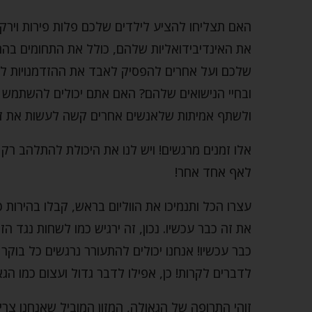
האם תצליחו להציע לילדים שלכם פלות פירות וירק
את האינדיבידואליות שלהם, כולל את התחומים בה
שלכם ועל אחרים להפסיק לאבד את ההזדמנויות להשת
ובחיי הנישואים שלהם? האם אתם יכולים להשתמש 
ולשתף אמיתות שלאנשים אחרים קשה לעשות את זה,
אלו זמנים מרגשים! ויש לנו את היכולת להתלהב רק
לאף אחד אחר!
עצרו הכל ותנמיכו את הווליום בראש, קבלו בהירות 
את זה כבר עכשיו. נכון, זה ירגיש כמו לשחות נגד ה
כבר עכשיו! אנחנו יכולים להתעורר נרגשים כל בוק
לדברים לקרות! כן, אפילו לדבר גדול ועצום כמו הגא
זוהי התרופה של הגאולה, המזון המוביל שאנחנו צר