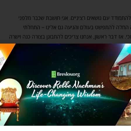
התמודד עם נושאים רציניים. אני חושבת שכבר מלפני
 החלה להתפשט בעולם והגיעה גם אלינו – התחלתי
 אז דבר ראשון, אנחנו צריכים להתבונן בצורה כנה וישרה
 על מידות הנפש שלנו, הבריאות, ההרמוניה בבית, האמפתיה
ים – הפרטיים והכלל עולמיים, עם עיני האמונה.
ב וזמן, בטח כאלה שימנעו עוד "קריאות השכמה והתעוררות"
 הזה. תשתמשו בהם!
הגיעו במהירות, והיו מאוד עצבניות. למה? כדי להעיר
ות
. יש גילוי בתקופה הזו – משהו חדש ללמוד, בזכות
 ולהרחיב את הנשמה. אנחנו חייבים שהנשמה שלנו תתרחב
, ובעזרתם נוכל ונצליח להכיל את האור הגדול שבא.