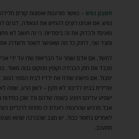
חשבון נפש –
כאשר פורענות ואסונות קורים חלילה, 
נפש. אם אנחנו רוצים להחיש את הגאולה, לגרום לה
טועים? ולבדוק את זה ביסודיות. כי זה חשוב לא פחו
ומצד שני, לחזק כל מה שאפשר לשפר ולשדרג את ק
למשל, אם אדם שומר על הבריאות שלו על ידי אכילה 
מכבד את חוק הכבידה וקופץ ממקום גבוה מאוד, ברו
יסבול. אם מישהו שולח את ילדיו לבית הספר הטוב 
שלילית בבית לדיבור לא תקין – לשון הרע, שפה לא 
ישפיע עליהם ויפגע בשפה שלהם וכל שכן במידות 
אבל מרגיש שהרצפה רועדת לו מתחת לרגליים כשדבר
לאחרים בחוסר כבוד, יש מצב שהברכה שהוא מצפ
תתעכב.