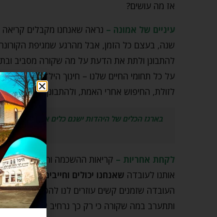
אז מה עושים?
עיניים של אמונה –
נראה שאנחנו מקבלים קריאה ל
שנה, בעצם כל הזמן, אבל מהרגע שמגיפת הקורונה
להתבונן ולתת את הדעת על מה שקורה מסביב ובתוכי.
על כל תחומי החיים שלנו – חינוך הילדים, העבודה
לזולת, החיפוש אחרי האמת, ולהתבונן על אירועי החי
בארגז הכלים של היהדות ישנם כלים אדירים לכל מצ
מהסוג הכואב
לקחת אחריות –
קריאות ההשכמה וההתעוררות הללו 
אותנו לעובדה
שאנחנו יכולים וחייבים לקחת אחרי
העובדה שזמנים קשים עוזרים לנו להכניע את האגו
ותתערב במה שקורה כי רק כך נרחיב את הכלים שלנו