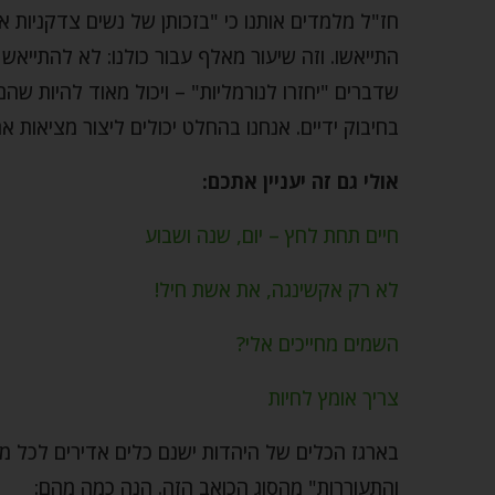
חז"ל מלמדים אותנו כי "בזכותן של נשים צדקניות אב
התייאשו. וזה שיעור מאלף עבור כולנו: לא להתייאש
שדברים "יחזרו לנורמליות" – ויכול מאוד להיות שהם
בחיבוק ידיים. אנחנו בהחלט יכולים ליצור מציאות אח
אולי גם זה יעניין אתכם:
חיים תחת לחץ – יום, שנה ושבוע
לא רק אקשינגה, את אשת חיל!
השמים מחייכים אלי?
צריך אומץ לחיות
בארגז הכלים של היהדות ישנם כלים אדירים לכל מ
והתעוררות" מהסוג הכואב הזה. הנה כמה מהם: