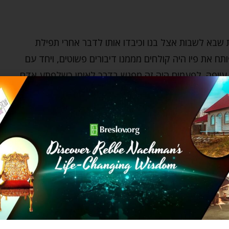
שבא לשבות אצל בנו וכיבדו אותו לדבר אחרי תפילת
ח את פיו היה קולחים מממנו דיבורים פשוטים, ויחד עם
 עייפה. לפעמים היה זה מפגש בדרך לאומן כשלפתע אדם
הדיבורים מלאים בציטוטים מדברי רבינו ותלמידיו, סיפורים
ן ותמימותן – מן סגנון כזה שניתן למצוא רק אצל בני הדור
רבה. רגשות מעין אלו, זה מה שהרגיש אבנר בכל פעם שנפגש
סלב מהדור הקודם…
צמו והתגעגע כל כך – מה הדבר שהיה להם בדור הקודם