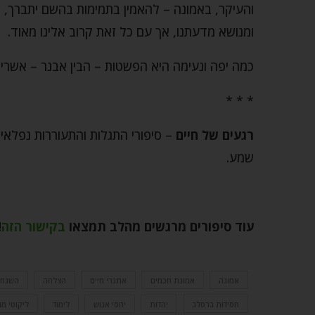
והעיקר, באמונה – להאמין בתמימות בהשם יתברך, ש
ומנושא מדעתנו, אך עם כל זאת קרוב אלינו מאוד.
כמה יפה ונעימה היא הפשטות – הבין אבנר – אשרינ
* * *
רגעים של חיים
– סיפורי התגלות והתעוררות נפלאי
שמע.
עוד סיפורים מרגשים מהלב תמצאו
בקישור הזה
!
אמונה
אמונת חכמים
אתגרי חיים
הצלחה
השגחה
חסידות ברסלב
יהדות
יחסי אנוש
לימוד
ליקוטי מו