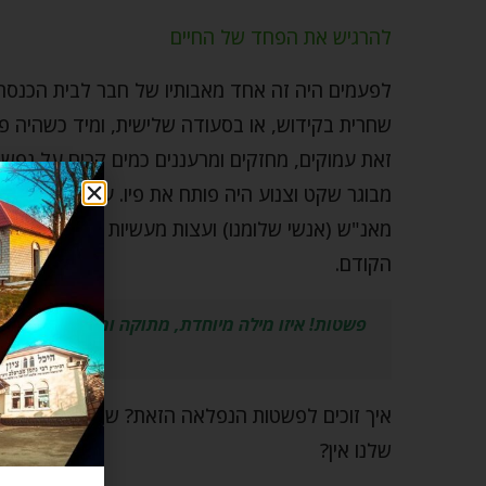
להרגיש את הפחד של החיים
לפעמים היה זה אחד מאבותיו של חבר לבית הכנסת 
שחרית בקידוש, או בסעודה שלישית, ומיד כשהיה פות
זאת עמוקים, מחזקים ומרעננים כמים קרים על נפש
מבוגר שקט וצנוע היה פותח את פיו. על פי רוב, היו 
מאנ"ש (אנשי שלומנו) ועצות מעשיות מתוקות בפשטות
הקודם.
פשטות! איזו מילה מיוחדת, מתוקה ומכילה כל כך ה
עם חסידי בר
איך זוכים לפשטות הנפלאה הזאת? שאל אבנר את ע
שלנו אין?