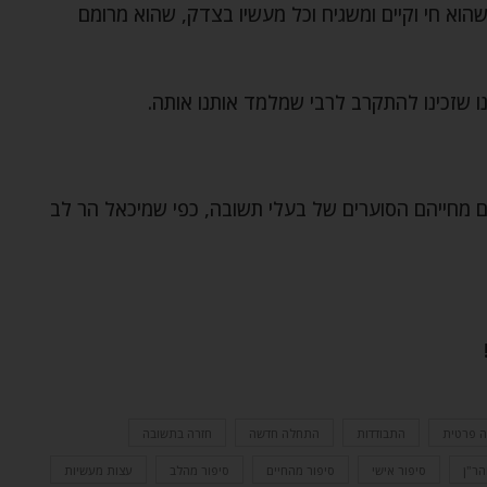
הוא חי וקיים ומשגיח וכל מעשיו בצדק, שהוא מרומם
ו שזכינו להתקרב לרבי שמלמד אותנו אותה.
ם מחייהם הסוערים של בעלי תשובה, כפי שמיכאל הר לב
 פרטית
התבודדות
התחלה חדשה
חזרה בתשובה
הר"ן
סיפור אישי
סיפור מהחיים
סיפור מהלב
עצות מעשיות