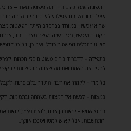
התשובה שעלתה בידו הייתה פשוטה מאוד – צריכים
אצל הדור הקודם אפילו שלא בברסלב הייתה הרבה פ
שהוא עכשיו, ובמיוחד בברסלב הייתה הפשטות מצר
הקודם. ועכשיו, מכיוון שזה נעשה מצרך נדיר, אנח
פשוט בתכלית הפשטות כנ"ל, ואם כן, רק כשמחפש
בתפילה – לדבר דיבורים פשוטים בלי חכמות. לפרש 
להגיד את האמת ואת מה שאתה מרגיש וגם לבקש א
בלימוד – ללמוד את דברי התורה בלב פתוח, לקבל
במצוות – לגשת אל המצוות בשמחה ובתמימות, לקיי
ביחסי אנוש – להיות בן אדם, להיות נאמן, להיות אמ
והתחשבות, אבל לא שיקמטו ויסבכו אותך…