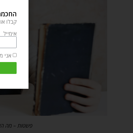
החכמה 
קבלו או
אימייל
אני מ
פשטות – מה היה