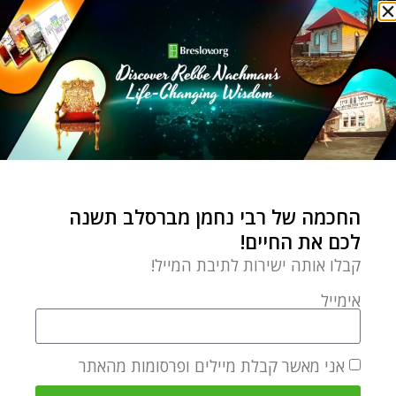
מרד המכבים לא היה מאבק למען עצמאות לאומית, כפי
שהיסטוריונים בני זמננו מבקשים לשכנע אותנו, אלא
דווקא
מאבק למען עצמאות רוחנית טהורה ולמען
הזכות לחיות כיהודים אמיתיים ולשמור את מצוות השם
כדת וכדין
.
בשלב מסוים, במאבקם, שחררו המכבים את המקדש,
נכנסו לתוכו וטיהרו אותו. לאחר חיפוש מדוקדק הם מצאו
החכמה של רבי נחמן מברסלב תשנה
לכם את החיים!
לגודל הפתעתם פך קטן של שמן זית טהור שנשמר בדרך
קבלו אותה ישירות לתיבת המייל!
נס מעיני היוונים. בשמן זה הם הדליקו מחדש את המנורה,
ושוב להפתעת כולם, פך השמן הקטן הזה – שהכיל שמן
אימייל
ללילה אחד בלבד! – הספיק להדליק את המנורה במשך
שמונה לילות עד שהספיקו לייצר שמן זית טהור טרי.
אני מאשר קבלת מיילים ופרסומות מהאתר