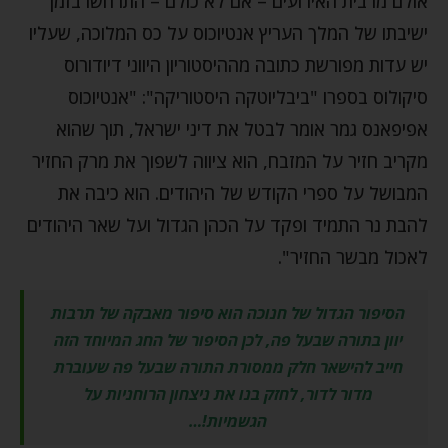
אולם מרבית האירועים – אם לא כולם – התרחשו בזמן
ישיבתו של המלך העריץ אנטיוכוס על כס המלוכה, שעליו
יש עדות מפורשת כתובה מההיסטוריון היווני דיודורוס
סיקולוס בספרו "ביבליוטקה היסטוריקה": "אנטיוכוס
אפיפאנס גמר אומר לבטל את דיני ישראל, תוך שהוא
מקריב חזיר על המזבח, הוא ציווה לשפוך את מרק החזיר
המבושל על ספרי הקודש של היהודים. הוא כיבה את
להבת נר התמיד ופקד על הכהן הגדול ועל שאר היהודים
לאכול מבשר החזיר".
הסיפור הגדול של חנוכה הוא סיפור מאבקה של תרבות
יוון בתורה שבעל פה, לכן הסיפור של החג המיוחד הזה
חייב להישאר חלק ממסורת התורה שבעל פה שעוברת
מדור לדור, לחזק בנו את ניצחון הרוחניות על
הגשמיות!…