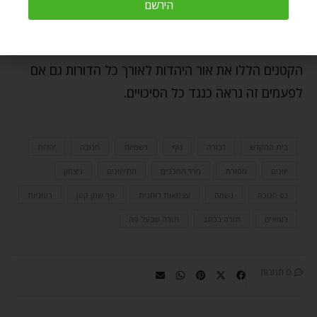
אז אנו חוגגים את חג החנוכה במשך שמונה ימים, מאירים
הירשם
כל יום מחדש את החנוכייה הגשמית והרוחנית הפרטית –
שלנו, והכללית – של עם ישראל, ומאירים בכוח הנרות
הקטנים הללו את אור היהדות לאורך כל הדורות גם אם
לפעמים זה נראה כנגד כל הסיכויים.
בית המקדש
גבורה
גוף
גשמיות
חנוכה
יהדות
יוונים
מסורת
מרד המכבים
מתייוונים
ניצחון
נס חנוכה
נשמה
עצמאות רוחנית
פך שמן קטן
רוחניות
רומאים
תורה בכתב
תורה שבעל פה
0 תגובות