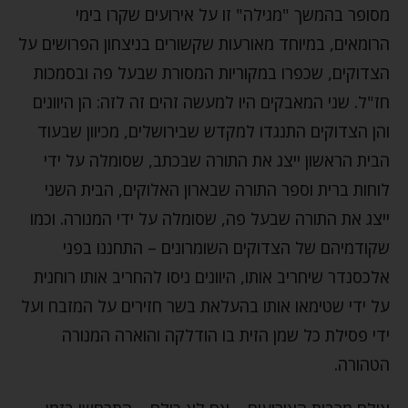
מסופר בהמשך "מגילה" זו על אירועים שקרו בימי
הרומאים, במיוחד מאורעות שקשורים בניצחון הפרושים על
הצדוקים, שכפרו במקוריות המסורת שבעל פה ובסמכות
חז"ל. שני המאבקים היו למעשה זהים זה לזה: הן היוונים
והן הצדוקים התנגדו למקדש שבירושלים, מכיוון שבעוד
הבית הראשון ייצג את התורה שבכתב, שסומלה על ידי
לוחות ברית וספר התורה שבארון האלוקים, הבית השני
ייצג את התורה שבעל פה, שסומלה על ידי המנורה. וכמו
שקודמיהם של הצדוקים השומרונים – התחננו בפני
אלכסנדר שיחריב אותו, היוונים ניסו להחריב אותו רוחנית
על ידי שטימאו אותו בהעלאת בשר חזירים על המזבח ועל
ידי פסילת כל שמן הזית בו הודלקה והוארה המנורה
הטהורה.