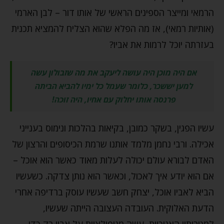
הרמאי ומייצר הספינים הראשי של אותו דור – לבן הארמי
(אותיות רמאי), אז מה הפלא שהוא הצליח להמציא תכנית
בעזרתה יוכל לרמות את אביו?
אם היה מוכן היה עושה ליעקב את מה שזבולון עשה
למען יששכר, כלומר שעמל כל ימיו להביא הביתה
פרנסה אותו יחלוק עם אחיו, היה זוכה!
עשיו הפגין, בשקר כמובן, בקיאות בהלכות ונימוס בענייני
אכילה. ורבי נחמן מלמד אותנו שרמת הכיסופים והרצון של
האדם לבורא עולם יכולה לעלות מאוד כאשר הוא אוכל –
אם הוא יודע איך לאכול, וכאשר הוא נותן צדקה. כשעשיו
הביא לאביו אוכל, יצחק חשב שעשיו עוסק ברדיפה אחרי
הדעת האלוקית. העובדה העצובה הייתה שעשיו,
למטרותיו האנוכיות, עשה מניפולציות על אביו רק כדי