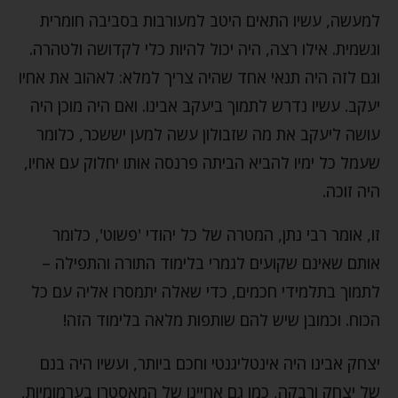
למעשה, עשיו התאים היטב למעורבות בסביבה חומרית
וגשמית. אילו רצה, היה יכול להיות כלי לקדושה ולטהרה.
וגם לזה היה תנאי אחד שהיה צריך למלא: לאהוב את אחיו
יעקב. עשיו נדרש לתמוך ביעקב אבינו. ואם היה מוכן היה
עושה ליעקב את מה שזבולון עשה למען יששכר, כלומר
שעמל כל ימיו להביא הביתה פרנסה אותו יחלוק עם אחיו,
היה זוכה.
זו, אומר רבי נתן, המטרה של כל יהודי 'פשוט', כלומר
אותם שאינם שקועים לגמרי בלימוד התורה והתפילה –
לתמוך בתלמידי חכמים, כדי שאלה יתמסרו אליה עם כל
הכוח. וכמובן שיש להם שותפות מלאה בלימוד הזה!
יצחק אבינו היה אינטליגנטי וחכם ביותר, ועשיו היה בנם
של יצחק ורבקה, כמו גם אחיינו של המאסטרו בערמומיות,