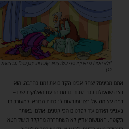
"וְלֹא הִכִּירוֹ כִּי הָיוּ יָדָיו כִּידֵי עֵשָׂו אָחִיו, שְׂעִירות, וַיְבָרְכֵהוּ" (בראשית כז,
כג)
אתם מבינים? יצחק אבינו הקדים את זמנו בהרבה. הוא
רצה שהעולם כבר יעבוד ברמת הדעת האלוקית שלו –
רמה עצומה של רצון ומודעות לנוכחות הבורא ולמעורבותו
בענייני האדם עד לפרטים הכי קטנים. אולם, באותה
תקופה, האנושות עדיין לא השתחררה מהקללות של חטא
האכילה מעץ הדעת, לכן עשיו ודומיו במקום לאהוב