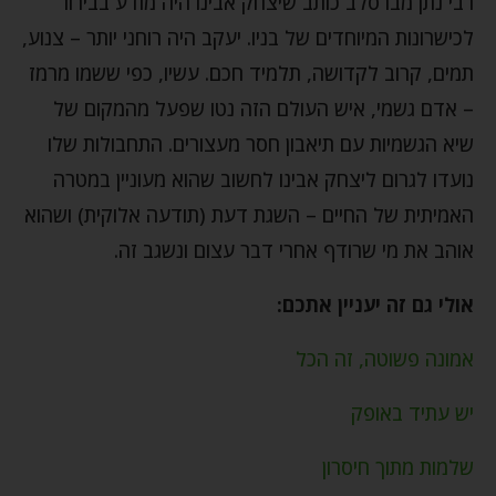
רבי נתן מברסלב כותב שיצחק אבינו היה מודע בבירור
לכישרונות המיוחדים של בניו. יעקב היה רוחני יותר – צנוע,
תמים, קרוב לקדושה, תלמיד חכם. עשיו, כפי ששמו מרמז
– אדם גשמי, איש העולם הזה נטו שפעל מהמקום של
שיא הגשמיות עם תיאבון חסר מעצורים. התחבולות שלו
נועדו לגרום ליצחק אבינו לחשוב שהוא מעוניין במטרה
האמיתית של החיים – השגת דעת (תודעה אלוקית) ושהוא
אוהב את מי שרודף אחרי דבר עצום ונשגב זה.
אולי גם זה יעניין אתכם:
אמונה פשוטה, זה הכל
יש עתיד באופק
שלמות מתוך חיסרון