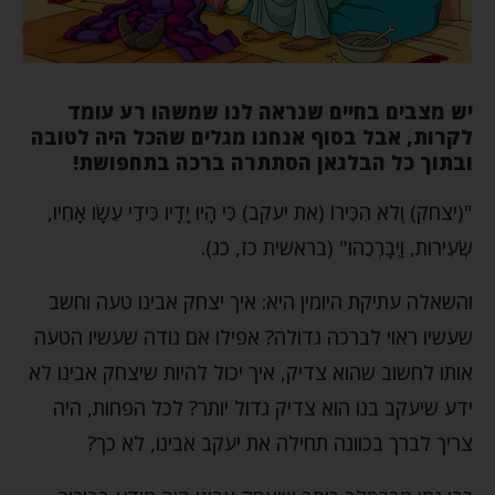
יש מצבים בחיים שנראה לנו שמשהו רע עומד
לקרות, אבל בסוף אנחנו מגלים שהכל היה לטובה
ובתוך כל הבלגאן הסתתרה ברכה בתחפושת!
"(יצחק) וְלֹא הִכִּירוֹ (את יעקב) כִּי הָיוּ יָדָיו כִּידֵי עֵשָׂו אָחִיו,
שְׂעִירות, וַיְבָרְכֵהוּ" (בראשית כז, כג).
והשאלה עתיקת היומין היא: איך יצחק אבינו טעה וחשב
שעשיו ראוי לברכה גדולה? אפילו אם נודה שעשיו הטעה
אותו לחשוב שהוא צדיק, איך יכול להיות שיצחק אבינו לא
ידע שיעקב בנו הוא צדיק גדול יותר? לכל הפחות, היה
צריך לברך בכוונה תחילה את יעקב אבינו, לא כך?