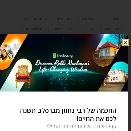
אמונה
אמונת חכמים
אתגרי חיים
ברכות בתחפושת
הכל לטובה
הצלחה
השגחה פרטית
חיים מאושרים
יעקב אבינו
יצחק אבינו
ליקוטי הלכות
ליקוטי מוהר"ן
עצות מעשיות
עשיו
צדיק
צמיחה אישית
רבי נחמן מברסלב
רבי נתן מברסלב
רבקה אימנו
רוחניות וגשמיות
שמחה
שפע גשמי
שפע רוחני
תורה ומצוות
0 תגובות
החכמה של רבי נחמן מברסלב תשנה
לכם את החיים!
OZER BERGMAN
קבלו אותה ישירות לתיבת המייל!