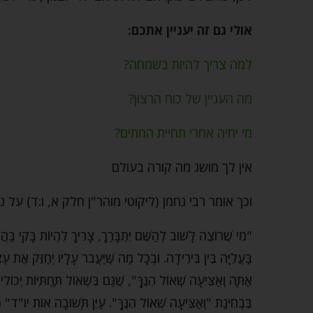
אולי גם זה יעניין אתכם:
למה צריך להיות בשמחה?
מה העניין של כוח הרצון?
מי יחיה אחרי תחיית המתים?
אין לך מושג מה קורה בעולם
וכך אומר רבי נחמן (ליקוטי מוהר"ן חלק א, ו:ד) על
"מִי שֶׁרוֹצֶה לָשׁוּב לְהַשֵּׁם יִתְבָּרַךְ, צָרִיךְ לִהְיוֹת בָּקִי בַּה
בַּעֲלִיָּה בֵּין בִּירִידָה. וּבְכָל מַה שֶּׁיַּעֲבֹר עָלָיו יְחַזֵּק אֶת
אַתָּה וְאַצִּיעָה שְׁאוֹל הִנֶּךָּ", שֶׁגַּם בִּשְׁאוֹל תַּחְתִּיּוֹת יְכוֹ
בִּבְחִינַת "וְאַצִּיעָה שְׁאוֹל הִנֶּךָּ". עַיֵּן תְּשׁוּבָה או