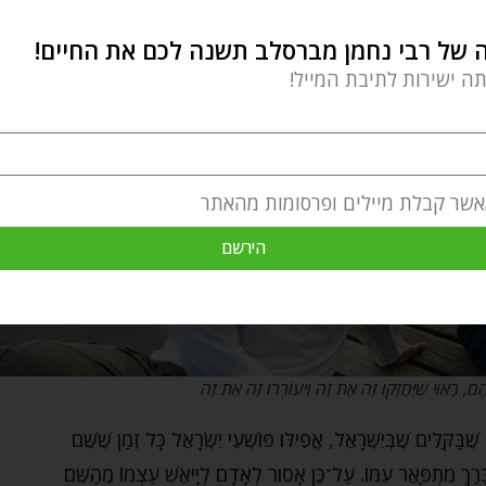
של רבי נחמן מברסלב תשנה לכם את החיים!
תה ישירות לתיבת המייל!
אשר קבלת מיילים ופרסומות מהאתר
הירשם
 רָאוּי שֶׁיְּחַזְּקוּ זֶה אֶת זֶה וִיעוֹרְרוּ זֶה אֶת זֶה
ַּקַּלִּים שֶׁבְּיִשְׁרָאֵל, אֲפִילּוּ פּוֹשְׁעֵי יִשְׂרָאֵל כָּל זְמַן שֶׁשֵּׁם
ְבָּרַךְ מִתְפָּאֵר עִמּוֹ. עַל־כֵּן אָסוּר לְאָדָם לְיָיאֵשׁ עַצְמוֹ מֵהַשֵּׁם