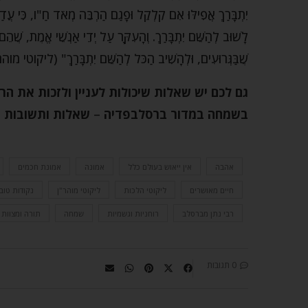
יִתְבָּרַךְ אֲפִילּוּ אִם קִלְקֵל וּפָגַם הַרְבֵּה מְאֹד חַ"ו, כִּי עֲדַיִן 
לָשׁוּב לְהַשֵּׁם יִתְבָּרַךְ. וְהָעִקָּר עַל יְדֵי אַנְשֵׁי אֱמֶת, שֶׁהֵם י
שֶׁבַּגְּרוּעִים, וּלְהָשִׁיב הַכֹּל לְהַשֵּׁם יִתְבָּרַךְ" (ליק
גם לכם יש שאלות שיכולות לעניין ולזכות את הר
בשמחה במדור ברסלבפדיה
–
שאלות ותשובות מע
אהבה
אין ייאוש בעולם כלל
אמונה
אמונת חכמים
חיים מאושרים
ליקוטי הלכות
ליקוטי מוהר"ן
נקודות טוב
רבי נתן מברסלב
רוחניות וגשמיות
שמחה
תורה ומצוות
0 תגובות