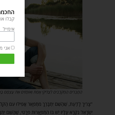
החכמה 
קבלו או
אימייל
אני מ
הַחֲבֵרִים הַמְקֹרָבִים לְצַדִּיקֵי אֱמֶת וְאוֹחֲזִים אֶת עַצְמָם בָּהֶם,
"צָרִיךְ לָדַעַת, שֶׁהַשֵּׁם יִתְבָּרַךְ מִתְפָּאֵר אֲפִילּוּ עִם הַקַּל שֶׁב
יִשְׂרָאֵל נִקְרָא עָלָיו יֵשׁ בּוֹ הִתְפָּאֲרוּת פְּרָטִי, שֶׁהַשֵּׁם יִת