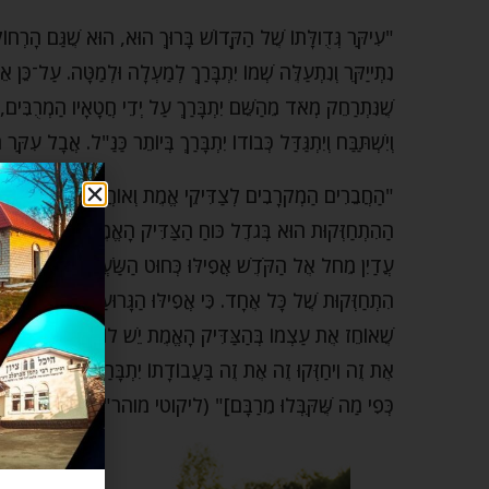
"עִיקַּר גְּדֻולָּתוֹ שֶׁל הַקָּדוֹשׁ בָּרוּךְ הוּא, הוּא שֶׁגַּם הָרְחוֹק
נִתְייַקֵּר וְנִתְעַלֶּה שְׁמוֹ יִתְבָּרַךְ לְמַעְלָה וּלְמַטָּה. עַל־כּ
שֶׁנִּתְרַחֵק מְאֹד מֵהַשֵּׁם יִתְבָּרַךְ עַל יְדֵי חֲטָאָיו הַמְרֻבִּים, 
וְיִשְׁתַּבַּח וְיִתְגַּדַּל כְּבוֹדוֹ יִתְבָּרַךְ בְּיוֹתֵר כַּנַּ"ל. אֲבָל ע
"הַחֲבֵרִים הַמְקֹרָבִים לְצַדִּיקֵי אֱמֶת וְאוֹחֲזִים אֶת עַצְמָם בָּה
הַהִתְחַזְּקוּת הוּא בְּגֹדֶל כֹּוחַ הַצַּדִּיק הָאֱמֶת שֶׁהוּא גָּדוֹל כּ
עֲדַיִן מֵחֹל אֶל הַקֹּדֶשׁ אֲפִילּוּ כְּחוּט הַשַּׂעֲרָה, גַּם אוֹתוֹ יָכ
הִתְחַזְּקוּת שֶׁל כָּל אֶחָד. כִּי אֲפִילּוּ הַגָּרוּעַ שֶׁבַּגְּרוּעִים, י
שֶׁאוֹחֵז אֶת עַצְמוֹ בְּהַצַּדִּיק הָאֱמֶת יֵשׁ לוֹ תִּקְוָה טוֹבָה וְנִ
אֶת זֶה וִיחַזְּקוּ זֶה אֶת זֶה בַּעֲבוֹדָתוֹ יִתְבָּרַךְ, וְיַזְכִּיר כָּ
כְּפִי מַה שֶּׁקִּבְּלוּ מֵרַבָּם]" (ליקוטי מוהר"ן חלק א, סימ