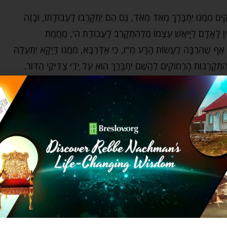
ִים מִמֶּנּוּ יִתְבָּרַךְ מְאֹד מְאֹד, גַּם הֵם יִתְקָרְבוּ לַעֲבוֹדָתוֹ, וּבָזֶה
ֵן אֵין לָאָדָם לְיָיאֵשׁ עַצְמוֹ מִלְּהִתְקָרֵב לַעֲבוֹדַת ה', מֵחֲמַת
אַף שֶׁהִרְבָּה לַעֲשׂוֹת הָרָע חַ"ו, כִּי אַדְּרַבָּא, מִמֶּנּוּ דַּיְקָא יִתְעַלֶּה
ִקַּר הִתְקָרְבוּת הָרְחוֹקִים לְהַשֵּׁם יִתְבָּרַךְ הוּא עַל יְדֵי צַדִּיקֵי הַדּוֹר.
ֶם, רָאוּי שֶׁיְּחַזְּקוּ זֶה אֶת זֶה וִיעוֹרְרוּ זֶה אֶת זֶה. וְעִקַּר
ָל כָּךְ עַד שֶׁיָּכוֹל לְהַעֲלוֹת גַּם נַפְשׁוֹ הַפְּגוּמָה בְּיוֹתֵר וְלֹא יָצְאָה
וֹל הַצַּדִּיק לְהַעֲלוֹת וּלְחַדְּשׁוֹ לְטוֹבָה בְּגֹדֶל כֹּוחוֹ. וְזֶה עִקַּר
ִהְיֶה מִי שֶׁיִּהְיֶה, אֲפִילּוּ אִם עַכְשָׁיו עוֹבֵר עָלָיו מַה שֶּׁעוֹבֵר, כָּל זְמַן
פְלָאָה לָנֶצַח. [גַּם צְרִיכִין שֶׁכָּל אֶחָד יְחַזֵּק אֶת חֲבֵרוֹ וִיעוֹרְרוּ זֶה
ל אֶחָד אֶת חֲבֵרוֹ כָּל הָעֵצוֹת טוֹבוֹת שֶׁיּוֹדְעִים וּמְבִינִים כָּל אֶחָד,
ן י"ג אות ו).