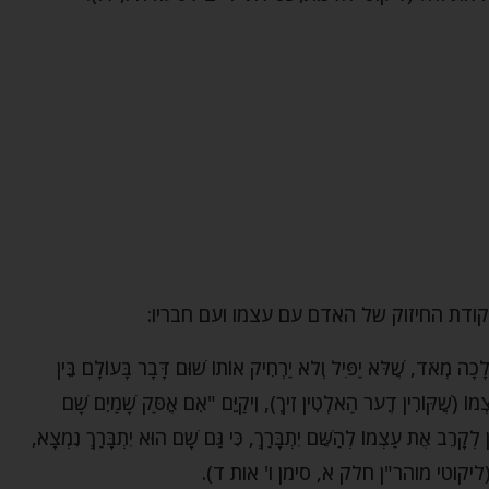
 נקודת החיזוק של האדם עם עצמו ועם חבריו:
ֲלָכָה מְאֹד, שֶׁלֹּא יַפִּיל וְלֹא יַרְחִיק אוֹתוֹ שׁוּם דָּבָר בָּעוֹלָם בֵּין
 עַצְמוֹ (שֶׁקּוֹרִין דֶער הַאלְטִין זִיךְ), וִיקַיֵּם "אִם אֶסַּק שָׁמַיִם שָׁם
לִין לְקָרֵב אֶת עַצְמוֹ לְהַשֵּׁם יִתְבָּרַךְ, כִּי גַּם שָׁם הוּא יִתְבָּרַךְ נִמְצָא,
ֹת יו"ד" (ליקוטי מוהר"ן חלק א, סימן ו' אות ד).