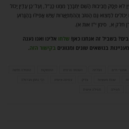
לֹא פָּסַק חֲבִיבוּת הַשֵּׁם יִתְבָּרַךְ מִמֶּנּוּ כַּנַּ"ל, וְעַל־כֵּן עֲדַיִן יָכוֹל
ְכוֹלִים לִמְצֹוא גַּם הַטּוֹב וְהַהִתְפָּאֲרוּת שֶׁיֵּשׁ אֲפִילּוּ בְּהַגָּרוּעַ
וטי מוהרן חלק א, סימן י"ז אות א).
בים? בשביל זה אנחנו כאן
!
שלחו
אלינו ואנו נענה
ניינות בנושאים שונים ומגוונים
בקישור הזה
.
אתגרי חיים
הצלחה
השגחה פרטית
התחזקות
התחלה חדשה
ות
עצות מעשיות
צדיק
צמיחה אישית
רבי נחמן מברסלב
תפילה
תפילה אישית