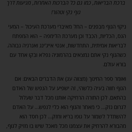
ברכת הבריאות, כמו גם כל הברכות האחרות, מגיעות דרך
גוף נקי וטהור!
ניקוי הגוף מבפנים – החל מאיברי מערכת העיכול – המעי
הגס, הכליות, הכבד וכן מערכת הלימפה – הוא המפתח
לבריאות אמיתית, התחדשות, אנטי אייג'ינג ואנרגיה גבוהה.
כשהגוף נקי אתם נמצאים בהרמוניה נפלא ובקו אחד עם
בורא עולם.
ואומר ספר החינוך (מצווה עג) את הדברים הבאים: אם
הגוף חווה בעיה כלשהי, זה ישפיע על הנפש של האדם
בהתאם. לכן התורה הרחיקה אותנו מכל דבר שעלול
לגרום נזק… כי מאחר והגוף הוא כלי לנפש… על האדם
להשתדל לשמור על גופו בריא וחזק… לכן חסד הוא
מהבורא להרחיק את עצמנו מכל מאכל שיש בו מזיק לגוף,