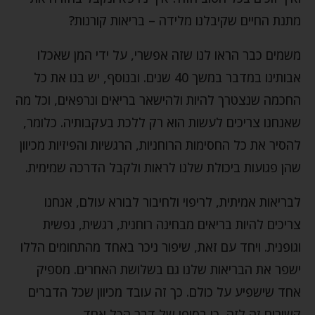
מתנת החיים שקיבלנו מלידה – בריאות קורנות?
משמים כבר הראו לנו שזה אפשרי, על ידי המן שאכלו
אבותינו במדבר במשך 40 שנים. ובנוסף, יש בנו את כל
החכמה שנצטרך להיות ולהישאר בריאים ונרפאים, וכל מה
שאנחנו צריכים לעשות הוא רק ללכת בעקבותיה. כלומר,
להסיר את כל החסימות הרוחניות, הרגשיות והפיזיות מכיוון
שהן פגועות ביכולת שלנו לראות ולקבל הדרכה שמימית.
לבריאות אמיתית, לריפוי ולחיבור לבורא עולם, אנחנו
צריכים להיות בריאים מבחינה רוחנית, רגשית, נפשית
וגופנית. ויחד עם זאת, שיפור ניכר באחד מהתחומים הללו
ישפר את הבריאות שלנו גם בשלושת האחרים. מספיק
אחד שישפיע על כולם. כך זה עובד מכיוון שכל הדברים
קשורים זה לזה, כי בסופו של דבר הכל אחד.