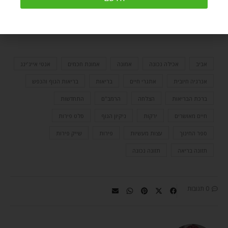
מאמרים מרתקים נוספים בנושא
בריאות – הגוף
והנפש
תמצאו
בקישור הזה
.
אביב
אכילה נכונה
אמונה
אמונת חכמים
אנטי אייג'ינג
אנרגיה חיובית
אתגרי חיים
בריאות
בריאות הגוף והנפש
ברכת הבריאות
הצלחה
הרמב"ם
התחדשות
חיים מאושרים
ירקות
ניקיון הגוף
סלט פירות
ספר החינוך
עצות מעשיות
פירות
שייק פירות
תזונה בריאה
תזונה נכונה
0 תגובות