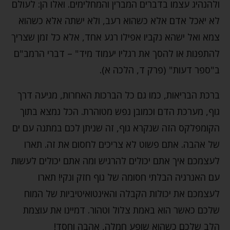
ולהנהיג עצמו בדברים המברין והמחלימים. ואלו הן: לעולם
לא יאכל אדם אלא כשהוא רעב, ולא ישתה אלא כשהוא
צמא ואל ישהא נקביו אפילו רגע אחד, אלא כל זמן שצריך
להתפנות או להסך את רגליו יעמוד מיד" – דברי הרמב"ם
ב"ספר דעות" (פרק ד, הלכה א).
ברכת הבריאות, כמו גם כל הברכות האחרות, מגיעה דרך
גוף, מערכת הדם וכמובן נפש מטוהרת. הכל נמצא בתוך
הקומפלקס הזה שנקרא גוף, זה שניתן לכם במתנה עם ים
של אהבה. אתם פשוט לא צריכים לחסום את זה. תארו
לעצמכם איך אתם יכולים להרגיש ומה אתם יכולים לעשות
עם האנרגיה הבלתי חסומה של גוף חזק ונקי! תארו
לעצמכם את יכולות הקבלה והאינטואיטיביות של המוח
שלכם כאשר הוא באמת צלול וטהור. דמיינו את עוצמת
הלב שלכם כשהוא שופע חמלה, אהבה וחסד!