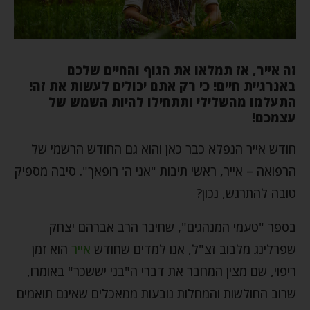
זה אייר, אז תמלאו את הגוף והחיים שלכם
באנרגיית חיים! כי רק אתם יכולים לעשות את זה!
התעלמו מהשלילי ותתחילו להיות השמש של
עצמכם!
חודש אייר הנפלא כבר כאן והוא גם החודש הרשמי של
הרפואה – אייר, ראשי תיבות "אני ה' רופאך". סיבה מספיק
טובה להתרגש, נכון?
בספר "טעמי המנהגים", שחיבר הרב אברהם יצחק
שפרלינג מלבוב זצ"ל, אנו למדים שחודש
אייר
הוא זמן
ריפוי, שם מצין המחבר את דברי ה"בני יששכר" באומרו,
שרוב החולשות והמחלות נובעות ממאכלים שאינם תואמים