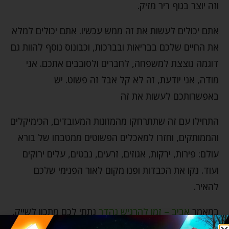
וזה יוצר בגוף ריר מזיק.
אתם יכולים לעשות את זה ממש עכשיו. אתם יכולים למלא
את החיים שלכם בבריאות ובברכות, וכבונוס נוסף להוות גם
דוגמה נוצצת למשפחה, לחברים ולסובבים אתכם. אני
מודה, אני יודעת, זה לא קל אבל זה פשוט. יש
באפשרותכם לעשות את זה
התחילו עם זה שתתרחקו מהמזונות המעובדים, הכימיקלים
והממותקים, וחזרו למאכלים הפשוטים ממטבחו של בורא
עולם: פירות, ירקות, אגוזים, זרעים, נבטים, עלים ירוקים
ועוד. נקו את הכבדות ופנו מקום לאור הפנימי שלכם
להאיר.
במאמר
אביב – זמן להרגיש נהדר
נתתי לכם מתכון לשייק.
השתשמו בשייק הזה או בכל שייק לבחירתכם כדי להכניס