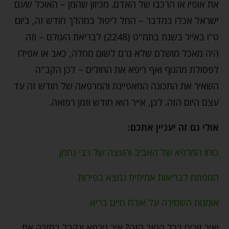
את אופיו או הרכבו של האדם. מכיוון שהמן – האוכל שעם
ישראל אכלו במדבר – החל ליפול במהלך חודש זה, ביום
ט"ו באייר בשנת בתמ"ט (2248) לבריאת העולם – וזה
היה מאכל מושלם שלא גרם לשום מחלה, כאב או אפילו
לפסולת מהגוף ואף ריפא את החולים – לכן הקב"ה
השאיר את התכונה המאפיינת והמרפאה של חודש זה עד
עצם היום הזה. לכן, אייר הוא חודש וזמן רפואה.
אולי גם זה יעניין אתכם:
כוחו המרפא של האביב והעצה של רבי נחמן
המפתח לבריאות אמיתית נמצא בפירות
אומנות השמירה על אורח חיים בריא
ואיך זוכים בכל הטוב הזה? איך נירפא ונקבל בחזרה את