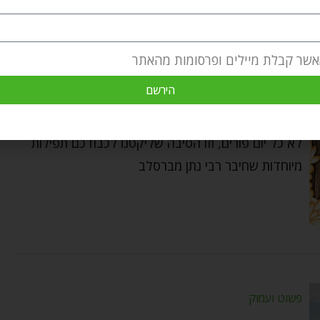
אשר קבלת מיילים ופרסומות מהאתר
פורים
⬦
רוחניות
תפילה לפורים מרבי נתן
הירשם
Meir Elkabas
by
מרץ 9, 2025
לא כל יום פורים, וזו הסיבה שליקטנו לכבודכם תפילות
מיוחדות שחיבר רבי נתן מברסלב
פשוט ועמוק