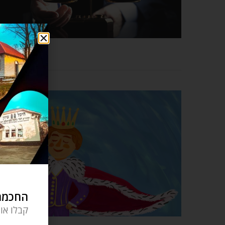
החכמה 
קבלו או