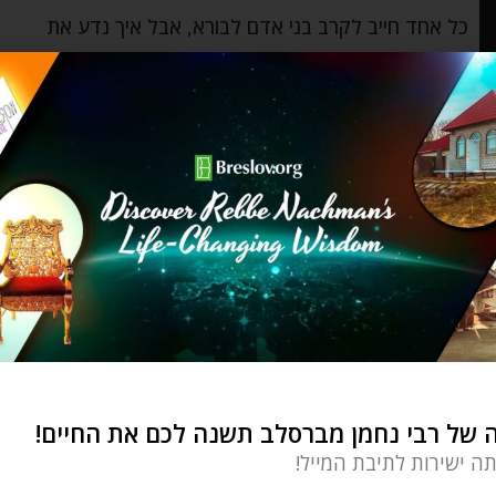
כל אחד חייב לקרב בני אדם לבורא, אבל איך נדע את
מי לקרב ואת
השקפה וחכמה יהודית
⬦
פורים
פורים – תלבשו בגדי מלכות!
Ozer Bergman
by
מרץ 9, 2025
לא רק שהקב"ה הציל אותנו מהמזימה המרושעת של
המן הרשע, הוא גם סלח לנו
של רבי נחמן מברסלב תשנה לכם את החיים!
תה ישירות לתיבת המייל!