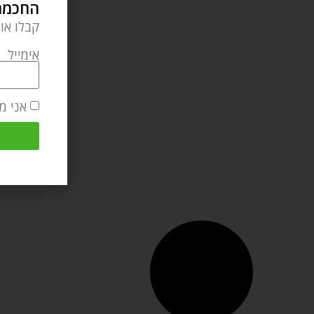
החכמה 
קבלו או
אימייל
אני מ