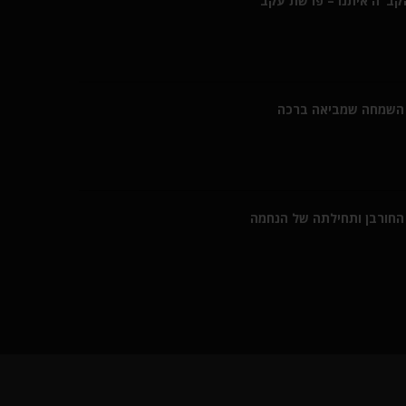
הקב"ה איתנו – פרשת עקב
השמחה שמביאה ברכה
חורבן ותחילתה של הנחמה