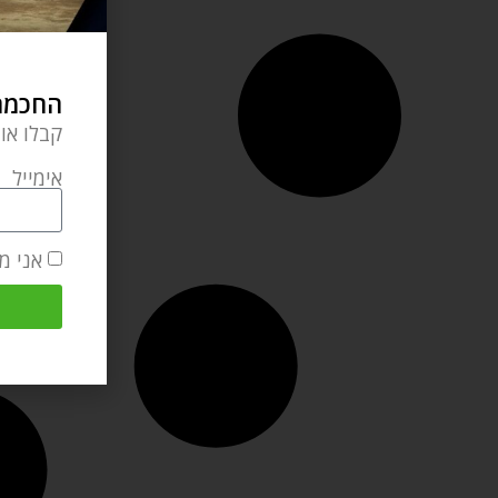
החכמה 
קבלו או
אימייל
אני מ