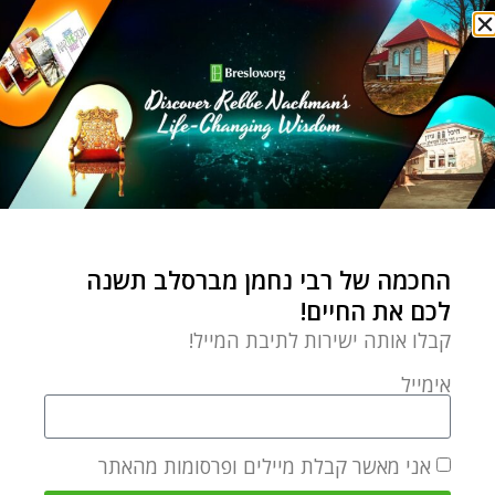
רוזנפלד נותן לנו את הנוסחה
פסח
המטה ביד שלך!
by
Chaim Kramer
אפריל 10, 2022
לא רק משה רבינו גם אנחנו
החכמה של רבי נחמן מברסלב תשנה
יכולים: תפסו את המטה
לכם את החיים!
ותתחילו לפעול איתו ניסים
קבלו אותה ישירות לתיבת המייל!
אימייל
פשוט ועמוק
אני מאשר קבלת מיילים ופרסומות מהאתר
פרשת השבוע מצורע ושבת