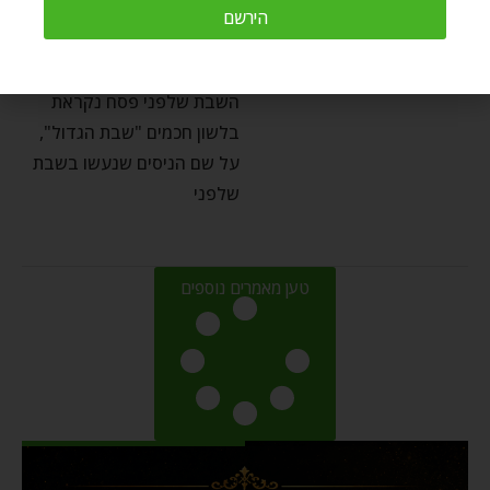
הירשם
הגדול
Refael Kramer
by
אפריל 3, 2022
השבת שלפני פסח נקראת
בלשון חכמים "שבת הגדול",
על שם הניסים שנעשו בשבת
שלפני
טען מאמרים נוספים