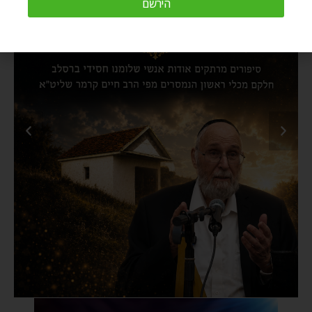
הירשם