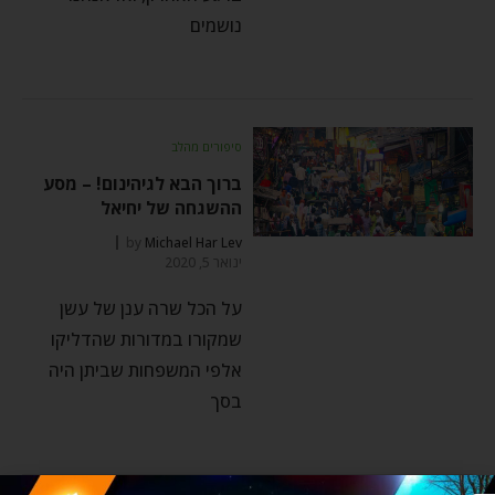
נושמים
סיפורים מהלב
ברוך הבא לגיהינום! – מסע
ההשגחה של יחיאל
by
Michael Har Lev
ינואר 5, 2020
על הכל שרה ענן של עשן
שמקורו במדורות שהדליקו
אלפי המשפחות שביתן היה
בסך