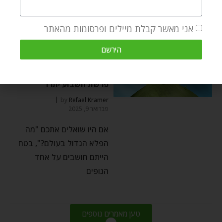
שמהדהד כל כך
אני מאשר קבלת מיילים ופרסומות מהאתר
הירשם
פשוט ועמוק
הפלא הגדול בעולם –
פרשת השבוע יתרו
by
Refael Kramer
פברואר 9, 2025
אם היו שואלים אתכם "מה
הפלא הגדול בעולם?", בטח
הייתם חושבים על אחד
הנופים
טען מאמרים נוספים