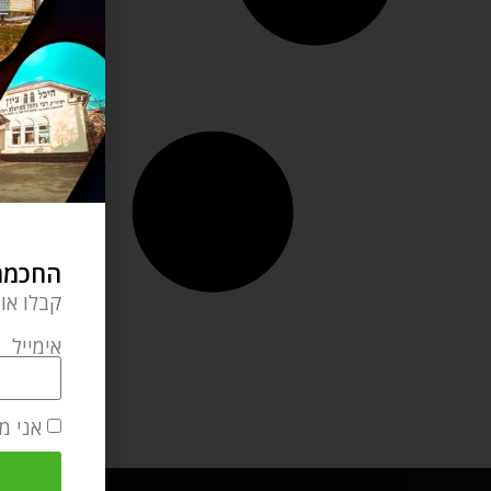
החכמה 
קבלו או
אימייל
אני מ