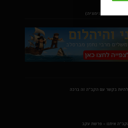
ב (סרטוני אנימציה)
היות בקשר עם הקב"ה זה ברכה
הקב"ה איתנו – פרשת עקב