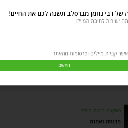
של רבי נחמן מברסלב תשנה לכם את החיים!
תה ישירות לתיבת המייל!
בריאות - הגוף והנפש
סבלנות ותהליך העיכול
Chaim Kramer
by
דצמבר 2, 2020
אשר קבלת מיילים ופרסומות מהאתר
אחד המסרים שאפשר ללמוד מתהליך הטיהור הוא
הירשם
מידת הסבלנות. אפשר לבלוע ארוחה בזמן קצר
השקפה וחכמה יהודית
פרנסה נאמנה