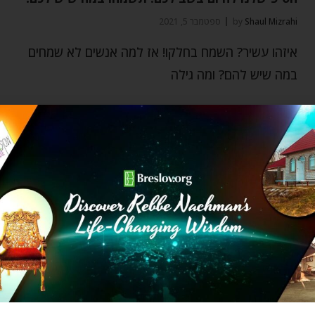
Shaul Mizrahi
by
ספטמבר 5, 2021
איזהו עשיר? השמח בחלקו! אז למה אנשים לא שמחים
במה שיש להם? ומה גילה
חברה והשקפה
האם מנצלים אתכם?
Chaya Rivka Zwolinski
by
מאי 2, 2021
האם אתם מרגישים שסוחטים אתכם כמו לימון?
שדורכים עליכם משל הייתם השטיח בכניסה לבית?