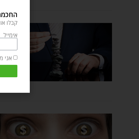
החכמה 
קבלו או
אימייל
אני מ