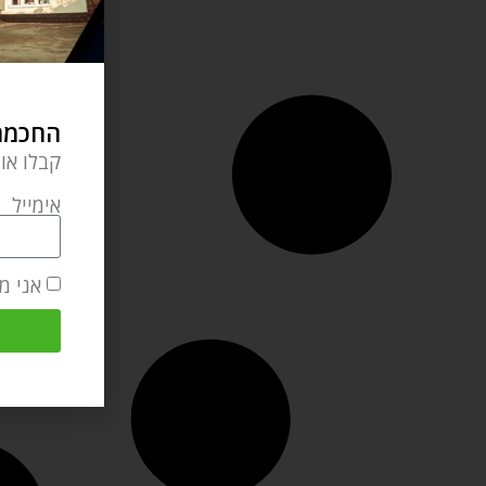
החכמה 
קבלו או
אימייל
אני מ