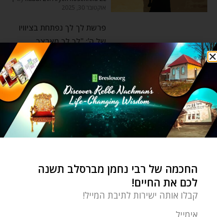
אוקטובר 30, 2025
פרשת לך לך נפתחת בציוויו
של ה’: "לך לך מארצך
וממולדתך… אל הארץ אשר
רבי נחמן
⬦
שונות
לחיות בגן עדן כבר בעולם
הזה!
by
Zvi Aryeh Rosenfeld
אוקטובר 16, 2025
החכמה של רבי נחמן מברסלב תשנה
רבנו ז״ל אומר שאדם צריך
לכם את החיים!
להשתדל להתרגל לחיות
קבלו אותה ישירות לתיבת המייל!
בעולם הבא, בגן־עדן. ההרגל
אימייל