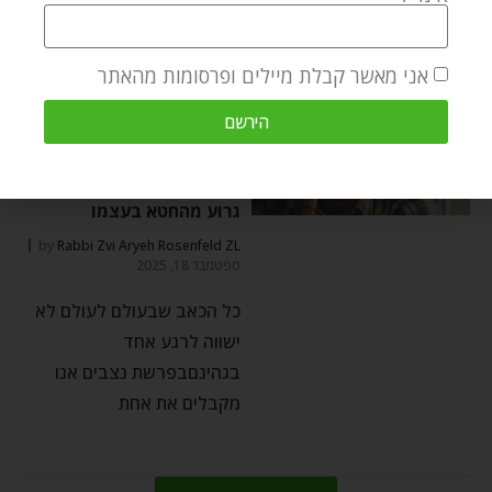
נעשה כטבע
אני מאשר קבלת מיילים ופרסומות מהאתר
הירשם
התחזקות
⬦
תשובה
הדבר הגרוע ביותר זה
הייאוש – עד כדי כך שהוא
גרוע מהחטא בעצמו
by
Rabbi Zvi Aryeh Rosenfeld ZL
ספטמבר 18, 2025
כל הכאב שבעולם לעולם לא
ישווה לרגע אחד
בגהינםבפרשת נצבים אנו
מקבלים את אחת