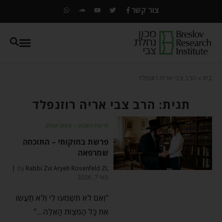
צור קשר
בית
»
הרב צבי אריה רוזנפלד
תגית: הרב צבי אריה רוזנפלד
פרשת השבוע
⬦
פשוט ועמוק
פרשת בחוקותי – התוכחה
שמרפאה
by
Rabbi Zvi Aryeh Rosenfeld ZL
מאי 7, 2026
“וְאִם לֹא תִשְׁמְעוּ לִי וְלֹא תַעֲשׂוּ
אֵת כָּל הַמִּצְוֹת הָאֵלֶּה…”