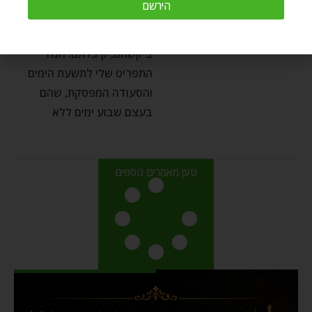
והסעודה המפסקת
הירשם
Yardena Slater
by
יולי 11, 2021
ביקשתם, קיבלתם! הנה
התפריט שלי לתשעת הימים
והסעודה המפסקת, שהם
בעצם שבוע ימים ללא
טען מאמרים נוספים