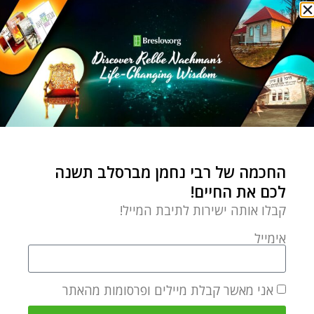
אלול וחודש הרחמים
מרגישים את הדבר הזה שיש
באוויר?
by
Yardena Slater
אוגוסט 22, 2021
איך אני יכולה לעורר נשים
אחרות להרגיש ולהיראות
החכמה של רבי נחמן מברסלב תשנה
צעירות ורעננות, כשאני
לכם את החיים!
מרגישה שכל העולם
קבלו אותה ישירות לתיבת המייל!
אימייל
יז בתמוז תשעה באב ושלושת השבועות
אני מאשר קבלת מיילים ופרסומות מהאתר
התפריט שלי לתשעת הימים