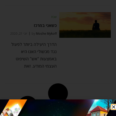
שבת
כשאני במרכז
Moshe Mykoff
by
יוני 21, 2020
הדרך היעילה ביותר לפעול
נגד מכשולי האגו היא
באמצעות "אש" השיפוט
העצמי המודע. זאת