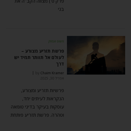
פרק ט') מצווה הקב"ה את
בני
פשוט ועמוק
פרשת תזריע מצורע –
לעולם אל תוותר תמיד יש
דרך
by
Chaim Kramer
אפריל 30, 2025
פרשיות תזריע ומצורע,
הנקראות לעיתים יחד,
עוסקות בעיקר בדיני טומאה
וטהרה. פרשת תזריע פותחת