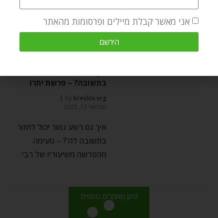
ידבנו לבו" וכו'
אני מאשר קבלת מיילים ופרסומות מהאתר
הירשם
פשוט ועמוק
איך גם אני יכול לחזור
בתשובה? – פרשת יתרו
by
breslov.org
פברואר 13, 2025
איך גם רשע גמור יכול לחזור
בתשובה לה'? – טעימה
מהפרשה משיעוריו של רבי
טען מאמרים נוספים