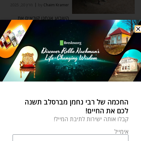
Chaim Kramer
by
מרץ 20, 2025
השבוע אנחנו קוראים את
פרשת ויקהל, שבה משה
רבנו מקהיל את כל בני
ישראל
פשוט ועמוק
אתה גם יכול להיות משכן –
פרשת תרומה
החכמה של רבי נחמן מברסלב תשנה
by
Chaim Kramer
לכם את החיים!
פברואר 23, 2025
קבלו אותה ישירות לתיבת המייל!
"דבר אל בני ישראל ויקחו לי
אימייל
תרומה מאת כל איש אשר