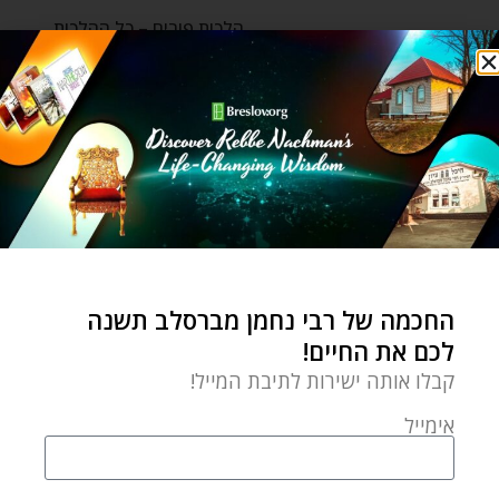
הלכות פורים – כל ההלכות
והמנהגים של החג הכי
מצחיק בשנה, וכן של פורים
פורים
⬦
שונות
פורים צעקה ושמחה
by
Rav Eliyahu Godlevsky
פברואר 21, 2021
החכמה של רבי נחמן מברסלב תשנה
לכם את החיים!
צריך שני דברים בחיים כדי
קבלו אותה ישירות לתיבת המייל!
שהם ייראו אחרת: צעקה
ושמחה. איך למה ומדוע? רבי
אימייל