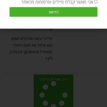
אני מאשר קבלת מיילים ופרסומות מהאתר
פורים
⬦
שונות
הירשם
פורים – סוד ההצלחה של
מרדכי
breslov.org
by
מרץ 8, 2020
מרדכי עשה את הלא יאומן:
הוא איחד את העם היהודי
המפורד והמסוכסך מבפנים,
ליכד
טען מאמרים נוספים