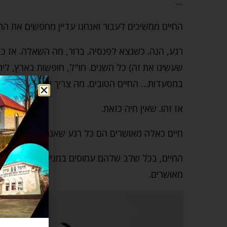
…
החיים ממשיכים לעבור ואנחנו עדיין מחפשים את הר
רגע, הנה. כשנצא לפנסיה. ברור, מה השאלה. אז כב
שעשינו את זה) כל השנים. חו"ל, חופשות בארץ, לי
במסעדות… החיים הטובים. מה צריך יותר.
אז זהו. שאין חיה כזאת.
חיים כאלה מאושרים הם כל רגע שאנחנו חווים. זה הכ
החיים, בכל שלב שלהם עמוסים במניעות, מכשולים ו
מאושרים.