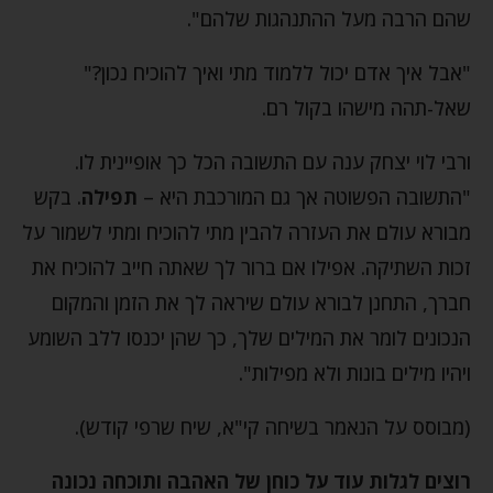
שהם הרבה מעל ההתנהגות שלהם".
"אבל איך אדם יכול ללמוד מתי ואיך להוכיח נכון?"
שאל-תהה מישהו בקול רם.
ורבי לוי יצחק ענה עם התשובה הכל כך אופיינית לו.
"התשובה הפשוטה אך גם המורכבת היא –
תפילה
. בקש
מבורא עולם את העזרה להבין מתי להוכיח ומתי לשמור על
זכות השתיקה. אפילו אם ברור לך שאתה חייב להוכיח את
חברך, התחנן לבורא עולם שיראה לך את הזמן והמקום
הנכונים לומר את המילים שלך, כך שהן יכנסו ללב השומע
ויהיו מילים בונות ולא מפילות".
(מבוסס על הנאמר בשיחה קי"א, שיח שרפי קודש).
רוצים לגלות עוד על כוחן של האהבה ותוכחה נכונה