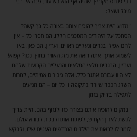
רבי פנחס מקוריץ, שהיה אף הוא בשיעור, פנה אל רבי
מיכל ושאל:
"מדוע היית צריך להוכיח אותם בצורה כל כך קשה?
הסתכל על היהודים המסכנים הללו. הם חסרי כל – אין
להם אפילו בגדים ונעליים ראויים, ועדיין, הם כאן. באו
לשמוע אותך. אתה רואה את מזג האוויר בחוץ, נכון? קפוא!
ועדיין, הבגדים מלאי הטלאים והנעליים הקרועות שלהם
לא היוו עבורם אתגר כלל. אלה גיבורים אמיתיים, למרות
השלג הכבד שיורד בתקופה זו כל יום – הם מגיעים
לתפילה בדיוק בזמן.
"במקום להוכיח אותם בצורה כזו ולנזוף בהם, היית צריך
לגשת לארון הקודש, לפתוח אותו ולבכות לבורא עולם.
לומר לו לראות את הילדים הנרדפים העניים שלו, ולבקש