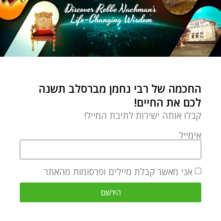
Yehudis in her own words: When I
first began learning Rebbe
Nachman’s teachings with my
husband and other teachers, I felt
as though I had come home to
החכמה של רבי נחמן מברסלב תשנה
the personal and vital relationship
לכם את החיים!
with G-d that I’d always sought.
קבלו אותה ישירות לתיבת המייל!
Today, a large part of my
inspiration comes from helping
אימייל
other Jewish women discover
their own spiritual potential
אני מאשר קבלת מיילים ופרסומות מהאתר
through the meaningful teachings
הירשם
of Breslov Chassidut.