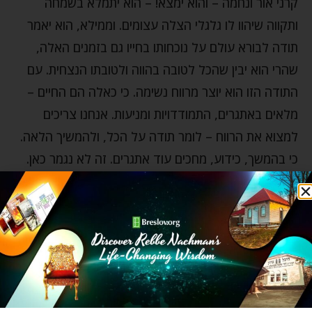
קרני אור ונחמה – והוא ימצא! – הוא יתמלא בשמחה
ותקווה שיהוו לו גלגלי הצלה עצומים. וממילא, הוא יאמר
תודה לבורא עולם על נוכחותו בחייו גם בזמנים האלה,
שהרי הוא יבין שהכל לטובה בהווה ולטובתו הנצחית. עם
התודה הזו הוא יוצר מרווח נשימה. כי כאלה הם החיים –
מלאים באתגרים, התמודדויות ומניעות. אנחנו צריכים
למצוא את הרווח – לומר תודה על הכל, ולהמשיך הלאה.
כי בהמשך, כידוע, מחכים עוד אתגרים. זה לא נגמר כאן.
ואחרי התודה, בוקעת התפילה המתוקה מהלב, תפילה
כנה בה האדם מבקש את עזרתו של הבורא להתמודד עם
הקושי והסבל שהוא חווה.
"תודה לך השם" – זה לא טריק, סטיקר שמחלקים
בצמתים וגם לא המצאה של הטכנולוגיה המתקדמת.