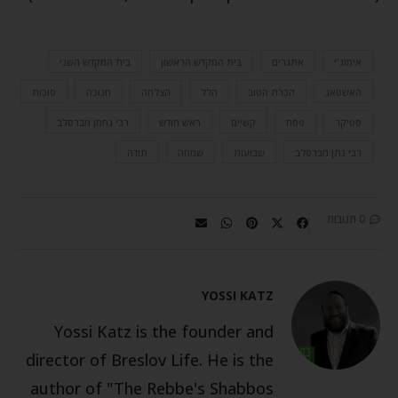
אימוג'י
אתגרים
בית המקדש הראשון
בית המקדש השני
האשטאג
הכרת הטוב
הלל
הצלחה
חנוכה
סוכות
סטיקר
פסח
קשיים
ראש חודש
רבי נחמן מברסלב
רבי נתן מברסלב
שבועות
שמחה
תודה
0 תגובות
YOSSI KATZ
Yossi Katz is the founder and
director of Breslov Life. He is the
author of "The Rebbe's Shabbos