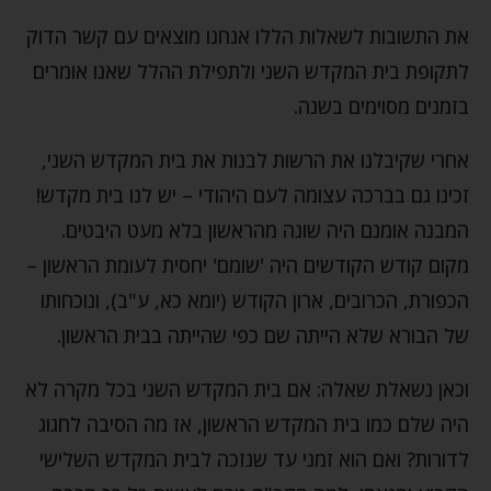
את התשובות לשאלות הללו אנחנו מוצאים עם קשר הדוק
לתקופת בית המקדש השני ולתפילת ההלל שאנו אומרים
בזמנים מסוימים בשנה.
אחרי שקיבלנו את הרשות לבנות את בית המקדש השני,
זכינו גם בברכה עצומה לעם היהודי – יש לנו בית מקדש!
המבנה אומנם היה שונה מהראשון בלא מעט היבטים.
מקום קודש הקודשים היה 'שומם' יחסית לעומת הראשון –
הכפורת, הכרובים, ארון הקודש (יומא כא, ע"ב), ונוכחותו
של הבורא שלא הייתה שם כפי שהייתה בבית הראשון.
וכאן נשאלת שאלה: אם בית המקדש השני בכל מקרה לא
היה שלם כמו בית המקדש הראשון, אז מה הסיבה לחגוג
לדורות? ואם הוא זמני עד שנזכה לבית המקדש השלישי