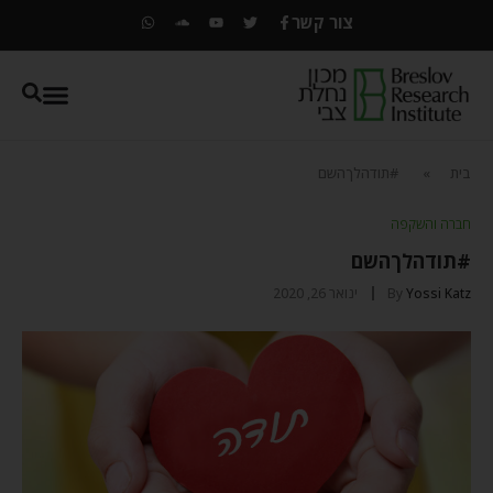
צור קשר
בית
»
#תודהלךהשם
חברה והשקפה
#תודהלךהשם
Yossi Katz
By
ינואר 26, 2020