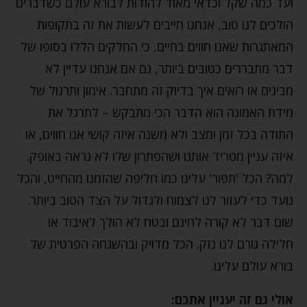
ועד כמה שקל וכדאי מאוד להודות לבורא עולם כשדברים
הולכים לנו טוב, אנחנו חייבים לעשות את זה בתקופות
המאתגרות שאנו חווים בחיים, כי החלקים הללו בסופו של
דבר מתבררים כטובים ביותר, גם אם אנחנו עדיין לא
מבינים או רואים איך בדיוק זה מתחבר. אימון ותרגול של
מידת האמונה הוא הדבר הכי מתבקש – לתרגל את
התודה בכל זמן ומצב ולא משנה איזה קושי אנו חווים, או
איזה עניין מטריד אותנו ושהפתרון שלו לא נראה באופק.
למה? הכל 'תפור' עלינו כמו חליפה שהזמנו מהחייט, והכל
נועד כדי לעזור לנו לצמוח ולגדול על הצד הטוב ביותר.
שום דבר לא קורה לחינם ובטח לא הולך לאיבוד או
חלילה גורם לנו נזק. הכל מדויק ובהשגחה הפרטית של
בורא עולם עלינו.
אולי גם זה יעניין אתכם: