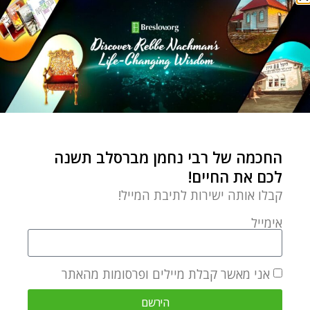
אתגרי חיים
דוד המלך
הצלחה
התחלה חדשה
ונתנה תוקף
יום כיפור
ישמע בזיונו ידום וישתוק
כישלון
צדקה
ראש השנה
רבי נחמן מברסלב
שינוי
שנה חדשה
תפילה
תשובה
החכמה של רבי נחמן מברסלב תשנה
0 תגובות
לכם את החיים!
קבלו אותה ישירות לתיבת המייל!
אימייל
BRESLOV.ORG
אני מאשר קבלת מיילים ופרסומות מהאתר
הירשם