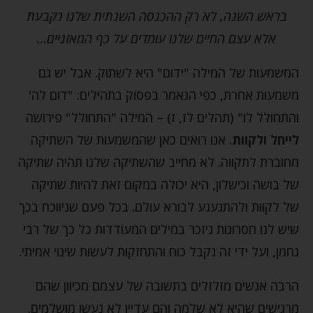
בראש השנה, לא רק ההכנסה השנתית שלנו נקבעת
אלא עצם החיים שלנו עומדים על כף המאזניים…
המשמעות של המילה "ידום" היא לשתוק. אבל יש גם
משמעות אחרת, כפי הנאמר בפסוק בתהילים: "דום לה'
והתחולל לו" (תהלים לז, ז) – המילה "התחולל" פירושה
לייחל ולקוות
. אנו רואים כאן שהמשמעות של השתיקה
מחוברת לתקווה. לא מחייב שהשתיקה שלנו תהיה שתיקה
של בושה וכישלון, היא יכולה במקום זאת להיות שתיקה
של לקוות ולהתגעגע לבורא עולם. בכל פעם שניווכח בכך
שיש לנו חסרונות ניזכר במילים המעודדות כל כך של רבי
נחמן, ועל ידי זה נקבל כוח והתחזקות לעשות שינוי אמיתי.
הרבה אנשים מזלזלים בתשובה של עצמם מכיוון שהם
מרגישים שהיא לא שלמה והם עדיין לא נעשו מושלמים.