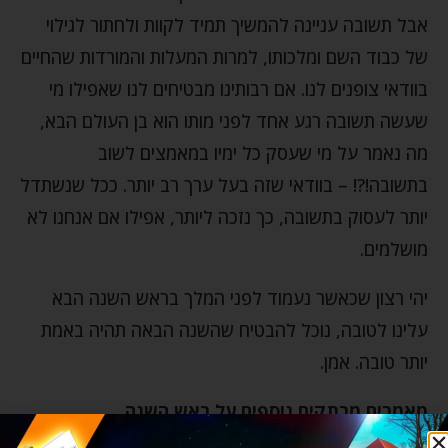
אבל תשובה עניינה להמשיך תמיד לקוות ולחתור לגילוי
של כבוד השם ומלכותו, למרות המעלות והמורדות שהחיים
בוודאי צופנים לנו. אם רבותינו מבטיחים לנו שאפילו מי
שעשה תשובה רגע אחד לפני מותו הוא בן העולם הבא,
מה נאמר על מי שעסק כל ימיו במאמצים לשוב
בתשובה!?! – בוודאי שזה בעל ערך רב יותר. ככל שנשתדל
יותר לעסוק בתשובה, כך נזכה ליותר, אפילו אם אנחנו לא
מושלמים.
יהי רצון שכאשר נעמוד לפני המלך בראש השנה הבא
עלינו לטובה, נוכל להבטיח שהשנה הבאה תהיה באמת
יותר טובה. אמן.
מאמרים מרתקים נוספים על ראש השנה
תמצאו
בקישור הזה
!