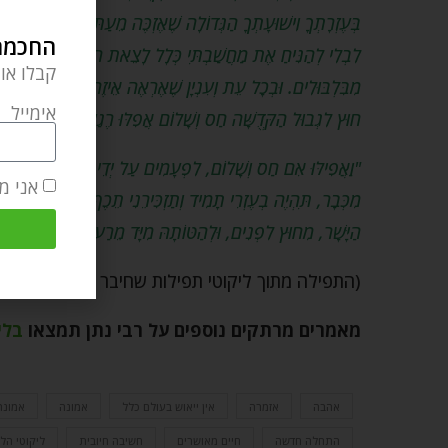
בְּעֶזְרָתְךָ וִישׁוּעָתְךָ הַגְּדוֹלָה שֶׁאֶזְכֶּה מֵעַתָּה לִשְׁמֹר אֶת
החכמה 
לִבְלִי לְהַנִּיחַ אֶת מַחֲשַׁבְתִּי כְּלָל לָצֵאת חוּץ לַשִׁטָּה חַס וְשָ
קבלו או
מִבִּלְבּוּלִים. וּבְכָל עֵת וְעִנְיָן שֶׁאֶרְאֶה אֵיזֶה בִּלְבּוּל הַדַּע
אימייל
חוּץ לִגְבוּל הַקְּדֻשָּׁה חַס וְשָׁלוֹם אֲפִלּוּ רֶגַע קַלָּה.
"וַאֲפִילּוּ אִם חַס וְשָׁלוֹם, לִפְעָמִים עַל יְדֵי אֵיזֶה הֶסַּח הַדַ
אני מ
מִכְּבָר, תִּהְיֶה בְעֶזְרִי תָמִיד וְתַזְכִּירֵנִי תֵכֶף וּמִיָּד בְּלִי שְׁה
הַיָּשָׁר, מִחוּץ לִפְנִים, וּלְהַטּוֹתָהּ מִיָּד מֵרַע לְטוֹב, מֵחֹל לְ
(התפילה מתוך ליקוטי תפילות שחיבר רבי נתן מברסל
מאמרים מרתקים נוספים על רבי נתן תמצאו
בלי
אהבה
אזמרה
אין ייאוש בעולם כלל
אמונה
אמונת
התחלה חדשה
חיים מאושרים
חשיבה חיובית
ליקוטי הל