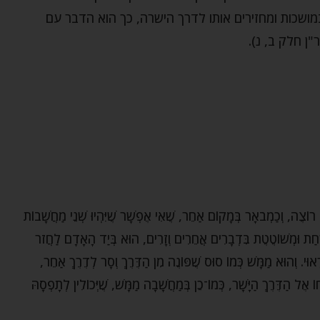
מושכות ומחזירים אותו לדרך הישרה, כך הוא הדבר עם
ן חלק ב, נ).
וֹצֶה, וְכַמְבֹאָר בְּמָקוֹם אַחֵר, שֶׁאִי אֶפְשָׁר שֶׁיִּהְיוּ שְׁנֵי מַחֲשָׁבוֹת
רַחַת וּמְשׁוֹטֶטֶת בִּדְבָרִים אֲחֵרִים וְזָרִים, הוּא בְּיַד הָאָדָם לַחֲזֹר
ָאוּי. וְהוּא מַמָּשׁ כְּמוֹ סוּס שֶׁפּוֹנֶה מִן הַדֶּרֶךְ וְסָר לְדֶרֶךְ אַחֵר,
חוֹ אֶל הַדֶּרֶךְ הַיָּשָׁר, כְּמוֹ־כֵן בְּמַחֲשָׁבָה מַמָּשׁ, שֶׁיְּכוֹלִין לְתָפְסָהּ