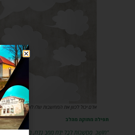
אדם יכול לכוון את המחשבות שלו לאן שהוא ירצה
תפילה מתוקה מהלב
"חוֹשֵׁב מַחֲשָׁבוֹת לְבַל יִדַּח מִמְּךָ נִדָּח, רַחֵם עָלַי לְמַעַן שְׁמ