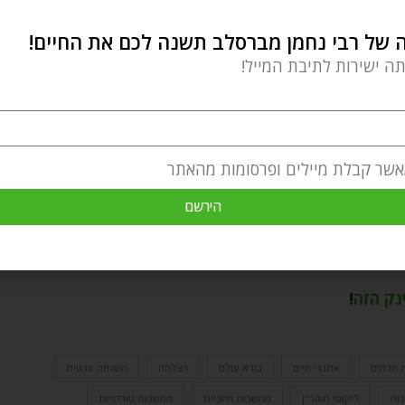
 מַחֲשַׁבְתִּי הֵיטֵב הֵיטֵב בְּכָל מִינֵי שְׁמִירוֹת מְעֻלּוֹת, וְאֶזָּהֵר מֵעַתָּה
של רבי נחמן מברסלב תשנה לכם את החיים!
ׁלוֹם אֲפִילּוּ כְּחוּט הַשַּׂעֲרָה, וַאֲפִילּוּ בִּקְדֻשָּׁה אֶזְכֶּה לְשָׁמְרָה
תה ישירות לתיבת המייל!
ַת אֶבְרַח וְאֶמָּלֵט מִשָּׁם מְהֵרָה, מִכָּל שֶׁכֵּן שֶׁלֹּא תֵצֵא מַחֲשַׁבְתִּי
ּעַת תִּפְרַח וְתֵצֵא פִּתְאֹום מַחֲשַׁבְתִּי לַחוּץ מֵחֲמַת גֹּדֶל הַהֶרְגֵּל
אשר קבלת מיילים ופרסומות מהאתר
ִיָּה וְחִמּוּץ הַמֹּחַ כְּלָל, שֶׁאֶתְפֹּס אֶת מַחֲשַׁבְתִּי מִיָּד לַהֲשִׁיבָהּ לְדֶרֶךְ
הירשם
קֹדֶשׁ"
ב, חלק ב, לא).
נק הזה
!
 חכמים
אתגרי חיים
בורא עולם
הצלחה
השגחה פרטית
כות
ליקוטי מוהר"ן
מחשבות חיוביות
מחשבות טורדניות