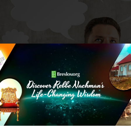
ֶךָ, וֶהְיֵה בְּעֶזְרִי, עַל כֵּן בָּאתִי לְפָנֶיךָ מָלֵא רַחֲמִים, שֶׁתַּעַזְרֵנִי