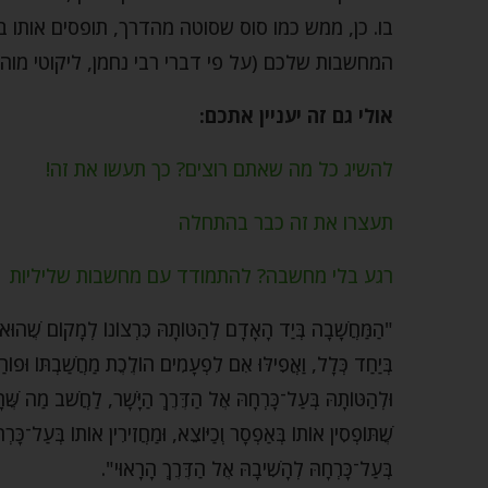
בו. כן, ממש כמו סוס שסוטה מהדרך, תופסים אותו ב
המחשבות שלכם (על פי דברי רבי נחמן, ליקוטי מוהר"
אולי גם זה יעניין אתכם:
להשיג כל מה שאתם רוצים? כך תעשו את זה!
תעצרו את זה כבר בהתחלה
רגע בלי מחשבה? להתמודד עם מחשבות שליליות
"הַמַּחֲשָׁבָה בְּיַד הָאָדָם לְהַטּוֹתָהּ כִּרְצוֹנוֹ לְמָקוֹם שֶׁהוּא ר
בְּיַחַד כְּלָל, וַאֲפִילּוּ אִם לִפְעָמִים הוֹלֶכֶת מַחֲשַׁבְתּוֹ וּפוֹ
וּלְהַטּוֹתָהּ בְּעַל־כָּרְחָהּ אֶל הַדֶּרֶךְ הַיָּשָׁר, לַחֲשֹׁב מַה שֶּׁר
שֶׁתּוֹפְסִין אוֹתוֹ בְּאַפְסָר וְכַיּוֹצֵא, וּמַחֲזִירִין אוֹתוֹ בְּעַל־כָּרְ
בְּעַל־כָּרְחָהּ לְהָשִׁיבָהּ אֶל הַדֶּרֶךְ הָרָאוּי".