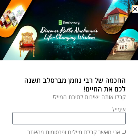
other Jewish women discover
their own spiritual potential
through the meaningful teachings
of Breslov Chassidut.
מאמר הבא
מאמר קודם
מתי מוחאים כפיים?
תעלו על הרכבת
החכמה של רבי נחמן מברסלב תשנה
לכם את החיים!
מאמרים קשורים
קבלו אותה ישירות לתיבת המייל!
אימייל
אני מאשר קבלת מיילים ופרסומות מהאתר