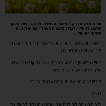
חודש שבט מעניק לנו את האפשרות לתקשר עם המלאך
שלנו מלמעלה, לגדול ולצמוח מאתגרי החיים ולזכות
בשינוי המיוחל…
"שבטך ומשענתך המה ינחמוני" אומר דוד המלך בערגה
לבורא עולם (תהלים כג).
המילה "שבטך" (המטה שלך) יכולה להיקרא גם כשבט
שלך, כלומר שבט של אנשים.
חודש שבט מביא איתו נחמה עצומה עבורנו.
למה?
כי הימים מתחילים להתארך ואנחנו מתחילים לראות את