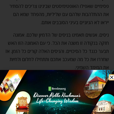
פסימיים שאפילו האופטימיסטים שבינינו צריכים להסתיר
את ההתלהבות שלהם עם שליליות, מהפחד שמא הם
ייראו לא הגיוניים בעיני הסובבים אותם.
ניסים. אנשים תאמינו בניסים של הדמיון שלכם. אמונה
חזקה בנקודה זו משנה את הכל. כי עם האמונה הזו האש
תבער כנגד כל הסיכויים. והניסים האלה קורים כל הזמן. אז
שחררו את כל מה שמעכב אתכם ותתחילו לחלום ולחיות
את המימד השמיני.
אמונה
אמונה פשוטה
גבורה
דמיון
חג החנוכה
חסידי ברסלב
יהדות
יצר הרע
כוח המדמה
מימד שמיני
משיח
ניסים
ספירות
צום עשרה בטבת
רבי נחמן מברסלב
רבי נתן מברסלב