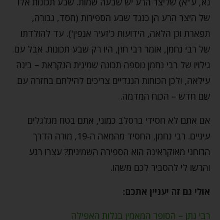
נא, ע"א) שליצר הרע יש שבעה שמות. שבע תכונות אלו
של היצר הרע הן כנגד שבע הספירות (חסד, גבורה,
תפארת וכן הלאה, הידועות כ'זעיר אנפין'). עד להולדתו
של רבי נחמן, אומר רבי חזן, היו רק שבע תכונות. אבל עם
גילויו של רבי נחמן נוספה תכונה שמינית הנקראת – בינה
עילאה, ולכן הכוחות הנגדיים צריכים להילחם בחזרה עם
שם חדש – הכוח המדמה.
אם אתם לא חסידי ברסלב כמוני, אתם בטח מגלגלים
עיניים. רבי נחמן, החסיד מהמאה ה-19, מורה הדרך
הרוחני מאוקראינה הוא הספירה השמינית? עצרו רגע
והרשו לי להסביר לכם משהו.
אולי גם זה יעניין אתכם:
רבי נתן – הסופר המאמין בגלות האפילה