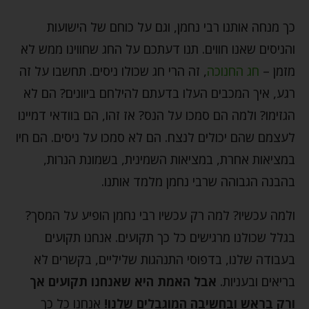
כך מנחה אותנו רבי נחמן, וגם על כוחם של הישועות
והניסים שאנו חווים. תנו דעתכם על החג שחווינו ממש לא
מזמן –
חג החנוכה
, זה הרי חג שכולו ניסים. תחשבו על זה
רגע, איך המכבים העלו בדעתם להילחם ביוונים? הם לא
הגזימו? ולמה הם סמכו על הנס? אז זהו, הם בוודאי דמיינו
לעצמם שהם יכולים לנצח. הם לא סמכו על ניסים. הם חיו
במציאות אחרת, במציאות השמינית, בשמונת הנרות,
בהבנה הגבוהה שרבי נחמן מלמד אותנו.
ולמה עכשיו? למה רק עכשיו רבי נחמן הופיע על המסך?
בגלל שכולנו מרגישים כל כך תקועים. אנחנו תקועים
בעבודה שלנו, בדפוסי התנהגות שליליים, בקשרים לא
בריאים ובעניות.
אבל האמת היא שאנחנו תקועים אך
ורק בראש ובחשיבה המוגבלים שלנו!
אנחנו כל כך