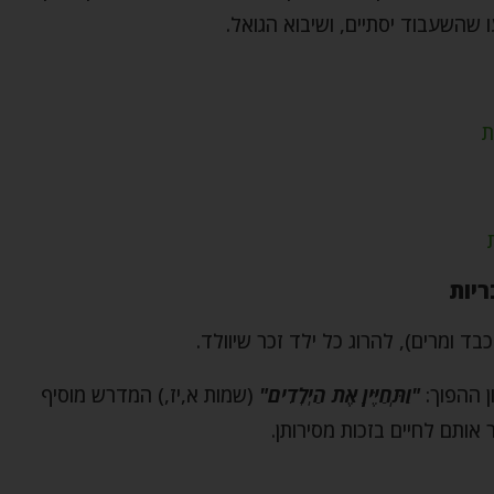
 שהשעבוד יסתיים, ושיבוא הגואל.
ת
יות
בד ומרים), להרוג כל ילד זכר שיוולד.
ן ההפוך:
"וַתְּחַיֶּיןָ אֶת הַיְלָדִים"
(שמות א,יז,) המדרש מוסיף
אותם לחיים בזכות מסירותן.