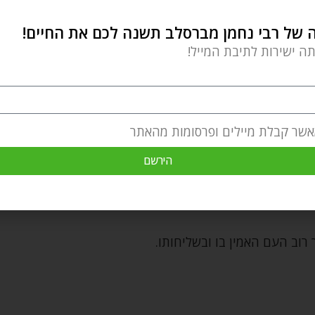
ראל לחירות. משה חשש:
של רבי נחמן מברסלב תשנה לכם את החיים!
תה ישירות לתיבת המייל!
 ויסלול את הדרך.
ים, היה יכול לקנא במשה שהגיע מבחוץ. ובמקום זאת,
ד,)
אשר קבלת מיילים ופרסומות מהאתר
הירשם
ם. אני כאן כדי להוציא אתכם מעבדות לחירות."
 רוב העם האמין בו ובשליחותו.