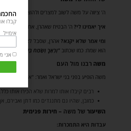
ה' ציווה על משה לשוב למצרים ולהוציא את עם יש
החכמה 
קבלו או
איך יאמינו לי?
ה' הבטיח שאהרן, אחיו, יבוא לעזרתו
אימייל
ומי אמר שלא יקנא?
אהרן, שסבל לצד העם כל השנ
הוא שמח: כמו שכתוב
"וְרָאָךָ וְשָׂמַח בְּלִבּוֹ"
(שמות ד,י
אני מ
משה
רבנו מול העם
משה הופיע בפני בני ישראל ואמר: "אני המושיע שלכ
רבים קיבלו אותו למרות שלא הכירו אותו כלל.
כמובן, שהיו גם מתנגדים כמו דתן ואבירם, אך
השיעור
של משה
– חירות פנימית
עבדות היא התמכרות: