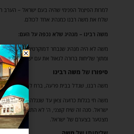
למרות הפיצול הפנימי שהיה בעם ישראל – הערב רב וה
שלח את משה רבנו כמנהיג אחד לכולם.
משה רבינו – מנהיג שלא נכפה על העם:
משה לא היה מנהיג שנבחר דמוקרטית, וגם לא מנהי
ומתוך שליחות ברורה לגאול את עם ישראל.
סיפורו
של
משה רבינו
משה רבנו, שגדל בבית פרעה, ברח למדיין לאחר שהר
משה חי בגלות כרועה צאן עד שנגלה אליו הקב"ה
ישראל. סנה זה שיח קוצני, ה' לא התגלה על עץ נע
מצטער בצערם של ישראל.
שליחותו של
משה