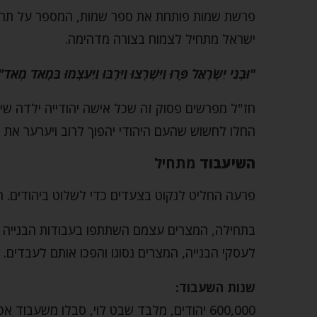
פרשת שמות פותחת את ספר שמות, המספר על תחילת 
ישראל מתחיל לצמוח בצורה מדהימה.
"וּבְנֵי יִשְׂרָאֵל פָּרוּ וַיִּשְׁרְצוּ וַיִּרְבּוּ וַיַּעַצְמוּ בִּמְאֹד מְאֹד"
חז"ל מפרשים פסוק זה שכל אישה יהודייה ילדה שיש
החלו לחשוש שהעם היהודי יהפוך לרוב ויערער את 
השיעבוד
מתחיל
פרעה החליט לנקוט בצעדים כדי לשלוט ביהודים. הו
בתחילה, המצרים עצמם השתתפו בעבודות הבנייה כד
לעסקי הבנייה, המצרים נסוגו והפכו אותם לעבדים.
שנות השעבוד:
600,000 יהודים, מלבד שבט לוי, סבלו משעבו