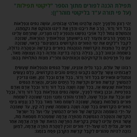
תפילת הכנה לפורים מתוך הספר "
ליקוטי תפילות
"
(על פי תורה ע"ד בליקוטי מוהר"ן):
יְהִי רָצוֹן מִלְּפָנֶיךָ יְהֹוָה אֱלֹהֵינוּ וֵאלֹהֵי אֲבוֹתֵינוּ, עוֹשֶׂה נִסִּים וְנִפְלָאוֹת
בְּכָל דּוֹר וָדוֹר, הָרָב אֶת רִיבֵנוּ וְהַדָּן אֶת דִּינֵנוּ וְהַנּוֹקֵם אֶת נִקְמָתֵנוּ,
וְהַמְשַׁלֵּם גְּמוּל לְכָל אוֹיְבֵי נַפְשֵׁנוּ וְהַנִּפְרָע לָנוּ מִצָּרֵינוּ, שֶׁתְּרַחֵם עָלֵינוּ
בְּרַחֲמֶיךָ הָרַבִּים וְתַעֲזֹר לָנוּ בִּישׁוּעָתְךָ וְנִפְלְאוֹתֶיךָ הַנּוֹרָאוֹת, שֶׁנִּזְכֶּה
לְקַבֵּל וּ"לְקַיֵּם אֶת יְמֵי הַפּוּרִים הַקְּדוֹשִׁים בִּזְמַנֵּיהֶם" כָּרָאוּי, שֶׁנִּזְכֶּה
לְקַיֵּם כָּל הַמִּצְוֹת הַקְּדוֹשׁוֹת הַנּוֹהֲגוֹת בַּפּוּרִים בִּקְדֻשָּׁה וּבְטָהֳרָה גְדוֹלָה,
בְּשִׂמְחָה וּבְטוּב לֵבָב, בְּגִילָה בְּרִנָּה בְּדִיצָה וְחֶדְוָה רַבָּה וַעֲצוּמָה מְאֹד,
עִם כָּל פְּרָטֵיהֶם וְדִקְדּוּקֵיהֶם וְכַוָּנוֹתֵיהֶם וְתַרְיַ"ג מִצְוֹת הַתְּלוּיוֹת בָּהֶם:
רִבּוֹנוֹ שֶׁל עוֹלָם, כְּבָר גִּלִּיתָ אָזְנֵינוּ, שֶׁכָּל הַנִּסִּים וְהַנִּפְלָאוֹת שֶׁעָשִׂיתָ
לַאֲבוֹתֵינוּ אֲשֶׁר עֲלֵיהֶם נִקְבְּעוּ הַיָּמִים טוֹבִים הַקְּדוֹשִׁים, כֻּלָּם נַעֲשִׂים
וְנִתְגַּלִּים וּמְאִירִים בְּכָל דּוֹר וָדוֹר, בְּכָל אָדָם וּבְכָל זְמַן, וְאָנוּ צְרִיכִין
לְהַמְשִׁיךְ קְדֻשַּׁת פּוּרִים וּקְדֻשַּׁת כָּל הַיָּמִים טוֹבִים, וְהֶאָרַת הַנִּסִּים
וְנִפְלָאוֹת שֶׁנַּעֲשׂוּ אָז, בְּכָל שָׁנָה וְשָׁנָה בְּכָל דּוֹר וָדוֹר וּבְכָל אָדָם וְאָדָם
בִּפְרָטִיּוּת. וּבְכֵן בָּאתִי לְפָנֶיךָ, עוֹשֶׂה נִסִּים וְנִפְלָאוֹת בְּכָל דּוֹר וָדוֹר, וּבְכָל
יוֹם וּבְכָל עֵת וּבְכָל שָׁעָה, לַמְּדֵנִי וְהוֹרֵנִי וְחָנֵּנִי וְזַכֵּנִי שֶׁאֶזְכֶּה לְשִׂמְחַת
פּוּרִים בִּשְׁלֵמוּת בֶּאֱמֶת, שֶׁאֶזְכֶּה לִשְׂמֹחַ מְאֹד מְאֹד בְּכָל לֵב וָנֶפֶשׁ בִּימֵי
הַפּוּרִים הַקְּדוֹשִׁים בְּכָל שָׁנָה וְשָׁנָה בְּשִׂמְחָה שֶׁאֵין לָהּ קֵץ, עַד שֶׁאֶזְכֶּה
עַל-יְדֵי הַשִּׂמְחָה וְהַקְּדֻשָּׁה שֶׁל פּוּרִים לְהַמְשִׁיךְ עָלַי וְעַל כָּל יִשְׂרָאֵל
הַקְּדֻשָּׁה וְהַטָּהֳרָה הַנִּמְשֶׁכֶת מֵהַפָּרָה אֲדֻמָּה שֶׁמְּטַהֶרֶת מִטֻּמְאַת מֵת,
אֲשֶׁר צִוִּיתָ עָלֵינוּ לַעֲסֹק בִּקְרִיאַת הַפָּרָשָׁה הַזֹּאת שֶׁל פָּרָה אֲדֻמָּה אַחַר
פּוּרִים, וְגִלִּיתָ לָנוּ שֶׁעַל-יְדֵי פּוּרִים זוֹכִין לְטָהֳרַת הַפָּרָה אֲדֻמָּה, לְמַעַן
נִזְכֶּה לִהְיוֹת טְהוֹרִים לְקַבֵּל קְדֻשַּׁת הַקָּרְבַּן פֶּסַח בִּזְמַנּוֹ: