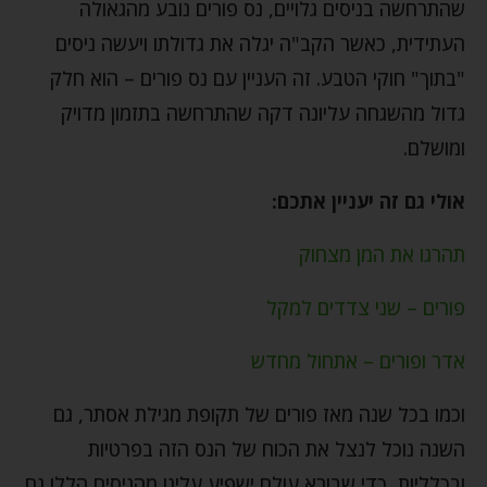
שהתרחשה בניסים גלויים, נס פורים נובע מהגאולה
העתידית, כאשר הקב"ה יגלה את גדולתו ויעשה ניסים
"בתוך" חוקי הטבע. זה העניין עם נס פורים – הוא חלק
גדול מהשגחה עליונה דקה שהתרחשה בתזמון מדויק
ומושלם.
אולי גם זה יעניין אתכם:
תהרגו את המן מצחוק
פורים – שני צדדים למקל
אדר ופורים – אתחול מחדש
וכמו בכל שנה מאז פורים של תקופת מגילת אסתר, גם
השנה נוכל לנצל את הכוח של הנס הזה בפרטיות
ובכלליות, כדי שבורא עולם ישפיע עלינו מהניסים הללו גם