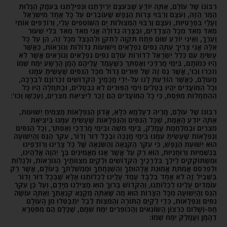
רִבּוֹנוֹ שֶׁל עוֹלָם, אַתָּה יוֹדֵעַ שֶׁבְּעֹצֶם יְרִידָתֵנוּ וּנְפִילָתֵנוּ בְּעֹמֶק הַגָּלוּת
הַמַּר הַזֶּה, וְעֹצֶם וְרִבּוּי צָרוֹת הַנֶּפֶשׁ שֶׁעוֹבְרִים עַל כָּל אֶחָד מִיִּשְׂרָאֵל
וְעָלַי בִּפְרָטִיּוּת, וְעֹצֶם וְרִבּוּי הַמְּצוּלוֹת יָם הַשּׁוֹטְפִים עָלַי, וְרוֹדְפִים אוֹתִי
מְאֹד מְאֹד מִכָּל הַצְּדָדִים, וּבְצָרָה גְדוֹלָה אֲנִי מְאֹד מְאֹד בְּלִי שִׁעוּר
וָעֵרֶךְ, וְאֵינִי יוֹדֵעַ שׁוּם פֶּתַח תִּקְוָה לְתַקֵּן וּלְהִנָּצֵל מִכָּל זֶה, הֵן עַל כָּל
אֵלֶּה אֲנִי צָרִיךְ עַתָּה נִסִּים נִפְלָאִים וִישׁוּעוֹת גְּדוֹלוֹת וְנוֹרָאוֹת, כַּאֲשֶׁר
עָשִׂיתָ עִם כְּלַל יִשְׂרָאֵל לְדוֹרוֹת עוֹלָם נִסִּים נִפְלָאִים וְנוֹרָאִים אֲשֶׁר לֹא
הָיוּ כְּמוֹתָם, בִּימֵי מָרְדְּכַי וְאֶסְתֵּר כְּשֶׁעָמַד עֲלֵיהֶם הָמָן הָרָשָׁע יִמַּח שְׁמוֹ
וְזִכְרוֹ וְכוּ', אֲשֶׁר נֵס זֶה שֶׁל פּוּרִים גָּדוֹל מִכָּל הַנִּסִּים שֶׁעָשִׂיתָ עִמָּנוּ
מֵעוֹלָם, כַּאֲשֶׁר הוֹדַעְתָּ לָנוּ עַל-יְדֵי חֲכָמֶיךָ הַקְּדוֹשִׁים זִכְרוֹנָם לִבְרָכָה,
וְכָל הַמּוֹעֲדִים יִהְיוּ בְּטֵלִים וִימֵי הַפּוּרִים לֹא נִבְטָלִים, וּבַתְּחִלָּה הָיוּ כָּל
הַהַתְחָלוֹת מִפֶּסַח, כִּי כָל הַמּוֹעֲדִים הֵם זֵכֶר לִיצִיאַת מִצְרַיִם, וְעַכְשָׁו וְכוּ':
רִבּוֹנוֹ שֶׁל עוֹלָם, מָרֵיהּ דְעָלְמָא כֹּלָּא, אֲדוֹן הַנִּפְלָאוֹת מַצְמִיחַ יְשׁוּעוֹת,
אַתָּה יוֹדֵעַ הָאֱמֶת, שֶׁכָּל הַנִּסִּים וְהַנִּפְלָאוֹת שֶׁעָשִׂיתָ עִמָּנוּ בִּיצִיאַת
מִצְרַיִם וּבְמִלְחֶמֶת עֲמָלֵק, בִּימֵי משֶׁה וּבִימֵי מָרְדְּכַי וְאֶסְתֵּר, וְכָל הַנִּסִּים
וְנִפְלָאוֹת שֶׁעָשִׂיתָ עִמָּנוּ בִּימֵי חֲנֻכָּה וּבְכָל דּוֹר וָדוֹר, עִקַּר הַנֵּס וְהַיְשׁוּעָה
הוּא יְשׁוּעַת הַנֶּפֶשׁ, כִּי עִקָּר הַקִּנְאָה וְהַשִּׂנְאָה שֶׁל כָּל צָרֵינוּ וְרוֹדְפֵינוּ
בְּגַשְׁמִיּוּת וְרוּחָנִיּוּת, הוּא רַק עַל אֲשֶׁר אָנוּ מַאֲמִינִים בְּךָ יְהֹוָה אֱלֹהֵינוּ,
וּמִשְׁתּוֹקְקִים לֵילֵךְ בִּדְרָכֶיךָ הַקְּדוֹשִׁים וּלְקַיֵּם מִצְווֹתֶיךָ הַנּוֹרָאוֹת, וּלְגַלּוֹת
וּלְפַרְסֵם אֲמִתַּת אֱמוּנַת אֱלָהוּתְךָ וְהַשְׁגָּחָתְךָ וּמֶמְשַׁלְתְּךָ בָּעוֹלָם, אֲשֶׁר רַק
בִּשְׁבִיל זֶה לֹא אֶחָד בִּלְבָד עָמַד עָלֵינוּ לְכַלּוֹתֵנוּ אֶלָּא שֶׁבְּכָל דּוֹר וָדוֹר
עוֹמְדִים עָלֵינוּ לְכַלּוֹתֵנוּ, וְהַקָּדוֹשׁ בָּרוּךְ הוּא מַצִּילֵנוּ מִיָּדָם, וְעַל כֵּן עִקָּר
הַנֵּס וְהַיְשׁוּעָה מִכָּל הַצָּרוֹת הוּא מַה שֶּׁאַתָּה מְקַנֵּא קִנְאָתְךָ וְאַתָּה עוֹשֶׂה
נִסִּים וְנִפְלָאוֹת, כְּדֵי לְקַיֵּם הַתּוֹרָה וְהַמִּצְוֹת לְבַל יִתְבַּטְּלוּ מִן הָעוֹלָם
חַס-וְשָׁלוֹם כִּרְצוֹן הַשּׂוֹנְאִים וְהַכּוֹפְרִים יִמַּח שְׁמָם, שֶׁכֻּלָּם הֵם מִסִּטְרָא
דְהָמָן וַעֲמָלֵק יִמַּח שְׁמוֹ: