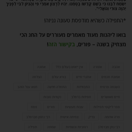
יִשְׂמַח לִבֵּנוּ כִּי בְשֵׁם קָדְשׁוֹ בָטָחְנוּ. יִהְיוּ לְרָצוֹן אִמְרֵי פִי וְהֶגְיוֹן לִבִּי לְפָנֶיךָ
יְהֹוָה צוּרִי וְגוֹאֲלִי".
*התפילה כשהיא מודפסת טעונה גניזה!
בואו ליהנות מעוד מאמרים מעוררים על החג הכי
מצחיק בשנה – פורים
,
בקישור הזה
!
אהבה
אזמרה
אין ייאוש בעולם כלל
אמונה
אמונת חכמים
אתגרי חיים
בורא עולם
הצלחה
השגחה פרטית
התבודדות
התחלה חדשה
חטא עגל הזהב
חיים מאושרים
חסידות ברסלב
נקודות טובות
ספר ליקוטי תפילות
עצות מעשיות
פורים
פסח
פרה אדומה
צדיק
צמיחה אישית
רבי נחמן מברסלב
רבי נתן מברסלב
רוחניות וגשמיות
שמחה
תפילה