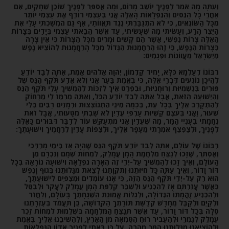
וְעַתָּה מָה אֹמַר לְפָנֶיךָ יוֹשֵׁב מָרוֹם, וּמָה אֲסַפֵּר לְפָנֶיךָ שׁוֹכֵן שְׁחָקִים, אִם
אַחֲרֵי כָּל הַנִּסִּים וְהַנִּפְלָאוֹת הָאֵלֶּה אֲנִי בְּעַצְמִי רוֹדֵף אֶת עַצְמִי יוֹתֵר
מִכָּל הַשּׂוֹנְאִים, כִּי לֹא הִתְגַּבַּרְתִּי נֶגֶד תַּאֲווֹתַי, אַף גַּם הִמְשַׁכְתִּי עָלַי אֶת
הַיֵּצֶר הָרָע, וְעָשִׂיתִי מַה שֶּׁעָשִׂיתִי, עַד אֲשֶׁר הֵבֵאתִי עַצְמִי בְּיָדַיִם בְּצָרוֹת
הָאֵלֶּה צָרוֹת נַפְשִׁי, אֲשֶׁר הֵם קָשִׁים וּמָרִים מִכָּל הַצָּרוֹת כִּי אֵין צָרָה
כְּצָרוֹת הַנֶּפֶשׁ, כִּי זֶהוּ הָרַחֲמָנוּת הַגָּדוֹל מִכָּל הָרַחֲמָנוּת לְהוֹצִיא נֶפֶשׁ
מִיִּשְׂרָאֵל מֵעֲווֹנוֹת וּפְגָמִים:
רִבּוֹנוֹ דְעָלְמָא כֹּלָּא, יָחִיד קַדְמוֹן, יְהֹוָה אֱלֹהִים אֱמֶת, אַתָּה לְבַד יוֹדֵעַ
לְהֵיכָן נוֹגְעִים דְּבָרַי אֵלֶּה, כִּי בֶאֱמֶת בַּעַר אֲנִי וְלֹא אֵדַע תֹּקֶף הַנֵּס שֶׁל
פּוּרִים בְּגַשְׁמִיּוּת וְרוּחָנִיּוּת, וּבִפְרָט אֵיךְ לִזְכּוֹת לְהַמְשִׁיךְ עָלַי תֹּקֶף הַנֵּס
וְהַיְשׁוּעָה הַזֹּאת, אֲבָל אַתָּה לְבַד יוֹדֵעַ הַכֹּל, וְאַתָּה מְרַמֵּז לִי מֵרָחוֹק
לְהִתְקָרֵב אֵלֶיךָ בְּכָל עֵת, בְּכַמָּה מִינֵי הִתְנוֹצְצוּת וּרְמָזִים רַבִּים בְּלִי
שִׁעוּר, וַאֲנִי בְּעֹצֶם קַשְׁיוּת עָרְפִּי עֲדַיִן לֹא שַׁבְתִּי מִטָּעוּתִי, אֲבָל זֹאת
נֶחָמָתִי בְעָנְיִי הַמַּר, מַה שֶּׁעֲדַיִן אֲנִי מִתְעַקֵּשׁ עוֹד לְדַבֵּר דִּבּוּרִים כָּאֵלֶּה
לְפָנֶיךָ, וּלְצַפְצֵף אִמְרָתִי מֵעָפָר אֵלֶיךָ, וּלְצַפּוֹת עֲדַיִן לְרַחֲמֶיךָ וִישׁוּעָתֶךָ:
רִבּוֹנוֹ שֶׁל עוֹלָם, אַתָּה לְבַד יוֹדֵעַ תֹּקֶף הַנֵּס שֶׁהָיָה אָז בִּימֵי מָרְדְּכַי
וְאֶסְתֵּר, שֶׁזָּכוּ לְנַצֵּחַ מִלְחֶמֶת הָמָן עֲמָלֵק, לִמְחוֹת שְׁמָם וְזִכְרָם מִן
הָעוֹלָם, וְאֵיךְ זָכוּ לְהַמְשִׁיךְ עַל-יְדֵי זֶה הֶאָרָה נִפְלָאָה וִישׁוּעָה נוֹרָאָה בְּכָל
דּוֹר וָדוֹר, וְאֵיךְ עַתָּה כָּל חִיּוּתֵנוּ וְתִקְוָתֵנוּ לָצֵאת מִגָּלוּתֵנוּ בְּגוּף וָנֶפֶשׁ
הוּא רַק עַל-יְדֵי תֹּקֶף הַנֵּס הַזֶּה, כִּי אָנוּ עוֹמְדִים וּמְצַפִּים לִישׁוּעָתֶךָ,
כַּאֲשֶׁר עֲזַרְתָּם אָז לְהַכְנִיעַ וּלְשַׁבֵּר קְלִפַּת הָמָן עֲמָלֵק לַעֲקֹר וּלְבַטֵּל
וּלְהַכְנִיעַ זֻהֲמָתוֹ הַגְּדוֹלָה, וּלְגַלּוֹת אֱמוּנַת הַשְׁגָּחָתְךָ בָּעוֹלָם, וְלַחֲזֹר
וּלְקַיֵּם וּלְקַבֵּל מֵחָדָשׁ קְדֻשַּׁת תּוֹרָתְךָ הַקְּדוֹשָׁה, כֵּן תַּעֲמֹד בְּעֶזְרָתֵנוּ
סֶלָה בְּכָל דּוֹר וָדוֹר, עַד אֲשֶׁר תְּנַצֵּחַ הַמִּלְחָמָה בִּשְׁלֵמוּת לִמְחוֹת זֵכֶר
עֲמָלֵק לְגַמְרֵי וּלְהַעֲבִיר רוּחַ הַטֻּמְאָה מִן הָאָרֶץ, וְלַהֲשִׁיבֵנוּ אֵלֶיךָ בֶּאֱמֶת
וּלְהוֹצִיאֵנוּ מִגָּלוּתֵנוּ הַמַּר מְהֵרָה. עַל כֵּן בָּאתִי לְפָנֶיךָ אֲדוֹן הַנִּפְלָאוֹת,