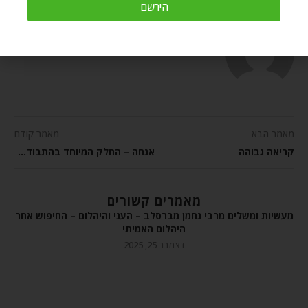
הירשם
YAACOV HERTZBERG
מאמר הבא
מאמר קודם
קריאה גבוהה
אנחה – החלק המיוחד בהתבודדות
מאמרים קשורים
מעשיות ומשלים מרבי נחמן מברסלב – העני והיהלום – החיפוש אחר
היהלום האמיתי
דצמבר 25, 2025