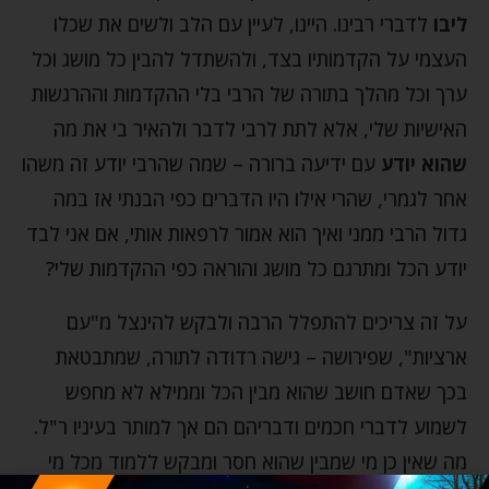
ליבו
לדברי רבינו. היינו, לעיין עם הלב ולשים את שכלו
העצמי על הקדמותיו בצד, ולהשתדל להבין כל מושג וכל
ערך וכל מהלך בתורה של הרבי בלי ההקדמות וההרגשות
האישיות שלי, אלא לתת לרבי לדבר ולהאיר בי את מה
שהוא יודע
עם ידיעה ברורה – שמה שהרבי יודע זה משהו
אחר לגמרי, שהרי אילו היו הדברים כפי הבנתי אז במה
גדול הרבי ממני ואיך הוא אמור לרפאות אותי, אם אני לבד
יודע הכל ומתרגם כל מושג והוראה כפי ההקדמות שלי?
על זה צריכים להתפלל הרבה ולבקש להינצל מ"עם
ארציות", שפירושה – גישה רדודה לתורה, שמתבטאת
בכך שאדם חושב שהוא מבין הכל וממילא לא מחפש
לשמוע לדברי חכמים ודבריהם הם אך למותר בעיניו ר"ל.
מה שאין כן מי שמבין שהוא חסר ומבקש ללמוד מכל מי