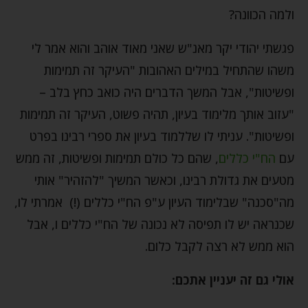
ולמה הכוונה?
פגשתי יהודי יקר מאנ"ש שאני מאוד אוהב והוא אמר לי
משהו שהתחיל במילים האהובות "העיקר זה תמימות
ופשיטות", אבל המשך הדברים היה כואב כחץ בלב –
"עזוב אותך מלימוד בעיון, תהיה פשוט, העיקר זה תמימות
ופשיטות". עניתי לו שללמוד בעיון את ספרי רבינו בפרט
עם
הח"י כללים
, שהם כל כולם תמימות ופשיטות, זה ממש
מטעים את גדולת רבינו, וכאשר המשיך "להזהיר" אותי
מה"סכנה" שבלימוד העיון ע"פ הח"י כללים (!) אמרתי לו,
שכנראה יש לו תפיסה לא נכונה של הח"י כללים ו, אבל
הוא ממש לא רצה לקבל כלום.
אולי גם זה יעניין אתכם: