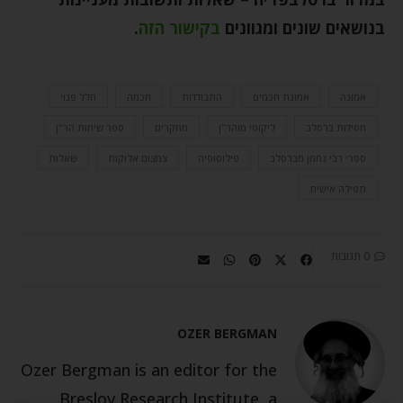
בנושאים שונים ומגוונים
בקישור הזה
.
אמונה
אמונת חכמים
התבודדות
חכמה
חלל פנוי
חסידות ברסלב
ליקוטי מוהר"ן
מחקרים
ספר שיחות הר"ן
ספרי רבי נחמן מברסלב
פילוסופיה
צמצום אלוקות
שאלות
תפילה אישית
0 תגובות
OZER BERGMAN
Ozer Bergman is an editor for the
Breslov Research Institute, a