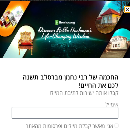
spiritual coach, and author of
Where Earth and Heaven Kiss: A
Practical Guide to Rebbe
Nachman's Path of Meditation.
מאמר הבא
מאמר קודם
פריצת דרך: ככה תעשו את זה הכי טוב!
הכל זה מלמעלה: סיפורי ההשגחה שעשו לי את זה!
החכמה של רבי נחמן מברסלב תשנה
לכם את החיים!
מאמרים קשורים
קבלו אותה ישירות לתיבת המייל!
אימייל
אני מאשר קבלת מיילים ופרסומות מהאתר