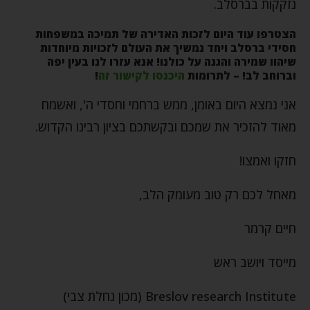
נזקקות בברסלב.
הצטרפו עוד היום לזכות האדירה של תמיכה במשפחות
חסידי ברסלב ויחד נמשיך את העולם לזכויות מיוחדות
שיהוו שמירה והגנה על כולנו
!
אנא עזרו לנו בעין יפה
וברוחב לב! – לתרומות
היכנסו לקישור זה
!
אני נמצא היום באומן, ממש ברחמי וחסדי ה', ואשמח
מאוד להזכיר את שמכם ובקשתכם בציון רבינו הקדוש.
חזקו ואמצו!
מאחל לכם רק טוב מעומק הלב,
חיים קרמר
מייסד ויושב ראש
Breslov research Institute (מכון נחלת צבי)