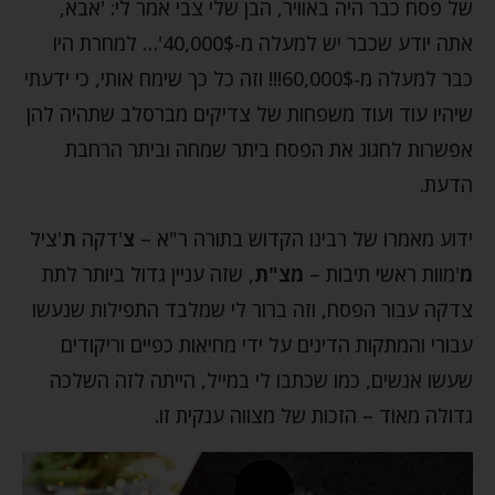
של פסח כבר היה באוויר, הבן שלי צבי אמר לי: 'אבא,
אתה יודע שכבר יש למעלה מ-40,000$'… למחרת היו
כבר למעלה מ-60,000$!!! וזה כל כך שימח אותי, כי ידעתי
שיהיו עוד ועוד משפחות של צדיקים מברסלב שתהיה להן
אפשרות לחגוג את הפסח ביתר שמחה וביתר הרחבת
הדעת.
ידוע מאמרו של רבינו הקדוש בתורה ר"א –
צ
'דקה
ת
'ציל
מ
'מוות ראשי תיבות –
מצ"ת
, שזה עניין גדול ביותר לתת
צדקה עבור הפסח, וזה ברור לי שמלבד התפילות שנעשו
עבורי והמתקות הדינים על ידי מחיאות כפיים וריקודים
שעשו אנשים, כמו שכתבו לי במייל, הייתה לזה השלכה
גדולה מאוד – הזכות של מצווה ענקית זו.