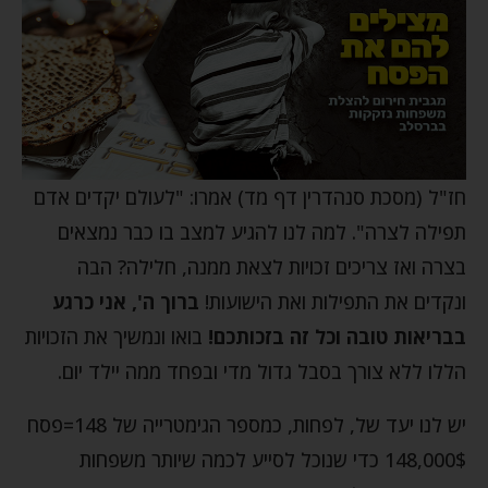
חז"ל (מסכת סנהדרין דף מד) אמרו: "לעולם יקדים אדם
תפילה לצרה". למה לנו להגיע למצב בו כבר נמצאים
בצרה ואז צריכים זכויות לצאת ממנה, חלילה? הבה
ונקדים את התפילות ואת הישועות!
ברוך ה', אני כרגע
בבריאות טובה וכל זה בזכותכם!
בואו ונמשיך את הזכויות
הללו ללא צורך בסבל גדול מדי ובפחד ממה יילד יום.
יש לנו יעד של, לפחות, כמספר הגימטרייה של 148=פסח
148,000$ כדי שנוכל לסייע לכמה שיותר משפחות