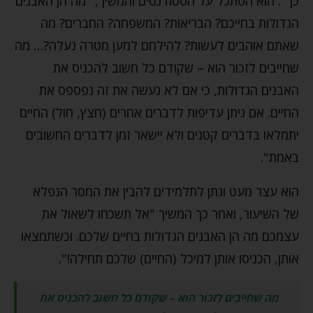
כך". הוא הסתכל על הסטודנטים והמשיך, "מה הן האבנים
הגדולות בחייכם? הבריאות? המשפחה? החברים? מה
שאתם אוהבים לעשות? להילחם למען מטרה נעלה?… מה
שחייבים לזכור הוא – שקודם כל חשוב להכניס את
האבנים הגדולות, כי אם לא נעשה את זה נפספס את
החיים. אם ניתן עדיפות לדברים אחרים (חצץ, חול) החיים
יתמלאו בדברים קטנים ולא יישאר זמן לדברים החשובים
באמת".
הוא עצר מעט ונתן לתלמידים להבין את המסר הנפלא
של השיעור, ואחר כך המשיך "אל תשכחו לשאול את
עצמכם מה הן האבנים הגדולות בחיים שלכם. וכשתמצאו
אותן, הכניסו אותן למיכל (החיים) שלכם תחילה!".
מה שחייבים לזכור הוא – שקודם כל חשוב להכניס את