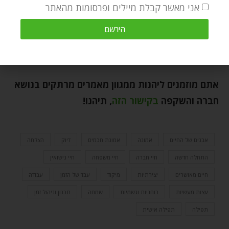
הזמן.
אני מאשר קבלת מיילים ופרסומות מהאתר
וכמובן, אי אפשר לשכוח את הכוח של התפילה שהוא
הירשם
עולה על הכל ועושה לנו את הסדר הכי טוב בחיים! יש
לכם את זה, יש לכם הכל!
אתם מוזמנים ליהנות ממגוון מאמרים מרתקים בנושא
חברה והשקפה
בקישור הזה
,
תיהנו
!
אבנים של החיים
אמונה
אמונת חכמים
דיוק
הצלחה
התחלה חדשה
חיי חברה
חיי משפחה
חיי נישואין
חיים מאושרים
יצירתיות
מיקוד
עבד של הזמן
עבודה
עצות מעשיות
רוחניות וגשמיות
שמחה
תכנון וניהול זמן
תפילה
תפילה אישית