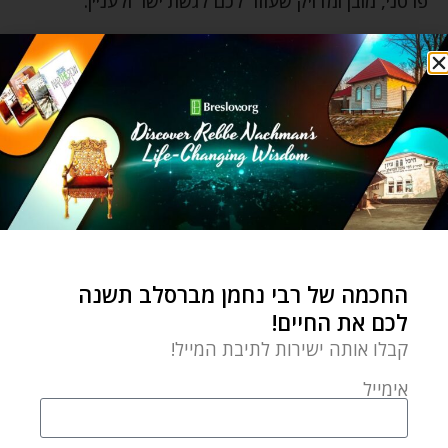
פרטני, מובן ומדויק שעוזר לכם לגשת ישר ולעניין.
הטיפ השישי –
אל תשכחו שאתם בני אדם! זאת המציאות
ואי אפשר לברוח ממנה. אתם לא מלאכים עם סוללות
בלתי נגמרות. בני אדם צריכים גם לנוח, לאפשר לגוף
שלנו להטעין את מצברי האנרגיות, למלא את מיכל הדלק
שלנו – ברוחניות ובגשמיות, כדי להמשיך לפעול ולעשות.
קבעו לעצמכם דד ליין של יום העבודה, של זמן איכות
משפחתי, פעילות גופנית, ושל זמן איכות שלכם עם
עצמכם ואת השעה בה תלכו לישון, אלא אם כן יש חריגים
החכמה של רבי נחמן מברסלב תשנה
כמו אירועים, בילוי עם חברים, שיחת נפש מחזקת וכן
לכם את החיים!
הלאה. אם אנחנו רוצים להישאר חדים, ממוקדים ולפעול
קבלו אותה ישירות לתיבת המייל!
– הטיפ הזה הוא בעצם הכי מתבקש בתכנון הלו"ז שלנו.
אימייל
ככה נחיה את החיים בצורה נכונה בלי להיות עבדים של