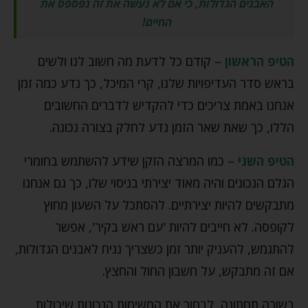
האבנים הגדולות, כי אם לא נעשה את זה נפספס את
החיים!
הטיפ הראשון –
קודם כל לדעת מה חשוב לנו ולשים
בראש סדר העדיפויות שלנו, קרי המיכל, כך נדע כמה זמן
אנחנו באמת צריכים כדי להקדיש לדברים החשובים
הללו, כך שאת שאר הזמן נדע לחלק בצורה נכונה.
הטיפ השני –
כמו המרצה הזקן שידע להשתמש בחומרי
הגלם הנכונים והיה מאוד יצירתי בניסוי שלו, כך גם אנחנו
מתבקשים להיות יצירתיים. להסתכל על השעון מחוץ
לקופסה. לא חייבים להיות 'עם ראש בקיר', אפשר
להתגמש, להעניק יותר זמן כשצריך נניח לאבנים הגדולות,
אם זה מתבקש, על חשבון החול והחצץ.
בשורה תחתונה, לבחור את המשימות הנכונות שיכולות