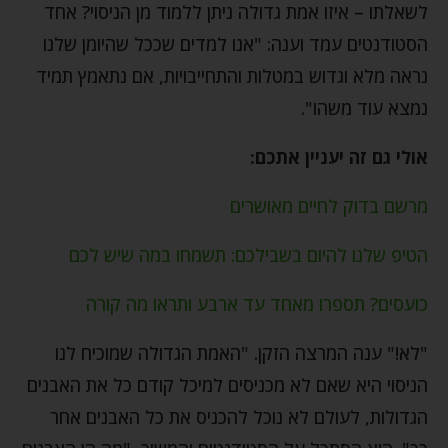
לשאלתו – איזו אמת גדולה ניתן ללמוד מן הניסוי? אחד
הסטודנטים עמד וענה: "אנו למדים שככל שהיומן שלנו
נראה מלא וגדוש במטלות והתחייבויות, אם נתאמץ תמיד
נמצא עוד משהו".
אולי גם זה יעניין אתכם:
מרשם בדוק לחיים מאושרים
הטיפ שלנו להיום בשבילכם: תשמחו במה שיש לכם
כועסים? תספרו מאחד עד ארבע ותראו מה קורה
"לא!" ענה המרצה הזקן. "האמת הגדולה שמוכיח לנו
הניסוי היא שאם לא מכניסים למיכל קודם כל את האבנים
הגדולות, לעולם לא נוכל להכניס את כל האבנים אחר