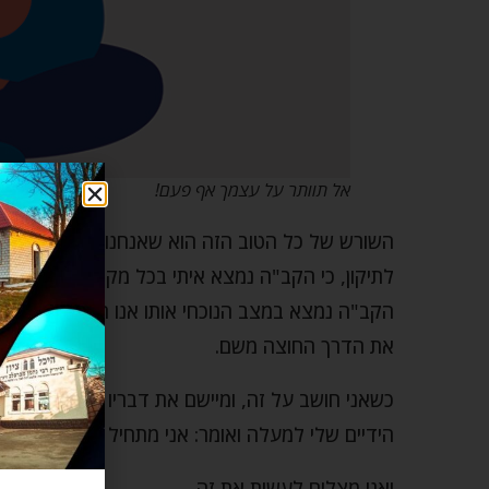
אל תוותר על עצמך אף פעם!
השורש של כל הטוב הזה הוא שאנחנו מאמינים שאין 
לתיקון, כי הקב"ה נמצא איתי בכל מקום בחיי, והוא
הקב"ה נמצא במצב הנוכחי אותו אנו חווים ושום דבר 
את הדרך החוצה משם.
כשאני חושב על זה, ומיישם את דבריו של רבי נחמן 
הידיים שלי למעלה ואומר: אני מתחיל שוב, אני מתח
ואני מצליח לעשות את זה.