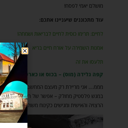
מושלם יאמי לפסח!
עוד מתכוננים שיעניינו אתכם:
לחיים: תרימו כוסית לחיים לבריאות ושמחה!
אמנות השמירה על אורח חיים בריא
תלעסו את זה
קפה גלידה (מוס) – בכוס או כארטיק
מממ…. אני מריירת רק מעצם המחשבה על כוס כזו א
במגש פלסטיק מחולק – אפשר של ריבועים/עיגולים 
הרצויה והאישית ומגישים כקינוח משולם אחרי הארו