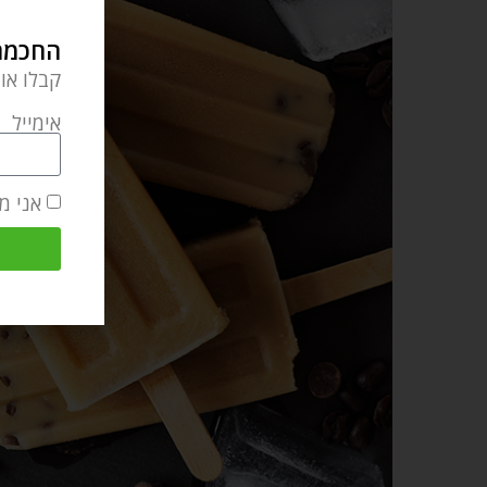
החכמה 
קבלו או
אימייל
אני מ