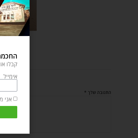
עקדת יצחק –
נובמ
החכמה 
קבלו או
אימייל
הוס
התגובה שלך
*
אני מ