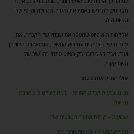
לנו כל כך הרבה טוב, שפע רוחני, תורה ותפילות, איננו
מצליחים להרגיש באמת את הערך, הגדולה והיופי של
הפיוט הזה.
אקדמות הוא פיוט שמספר את שבחיו של הקב"ה, את
עתידם של הצדיקים עם בוא המשיח, את סעודת הלווייתן
ועוד. אבל לא מדובר רק בפיוט סתמי, זהו שיר של
השתוקקות.
אולי יעניין אתכם גם:
חג השבועות קבלת התורה – למה קיבלנו כ”כ הרבה
מצוות?
שבועות – קבלת התורה הפרטית שלי
תפילה מתוקה לשבועות מרבי נתן