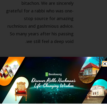
bitachon. We are sincerely
grateful for a rabbi who was one-
stop source for amazing
ruchnious and gashmious advice.
So many years after his passing
we still feel a deep void.
מאמר הבא
מאמר קודם
חג השבועות קבלת התורה – למה קיבלנו כ"כ הרבה מצוות?
כח המשיכה של צדיק האמת – פרשת במדבר
מאמרים קשורים