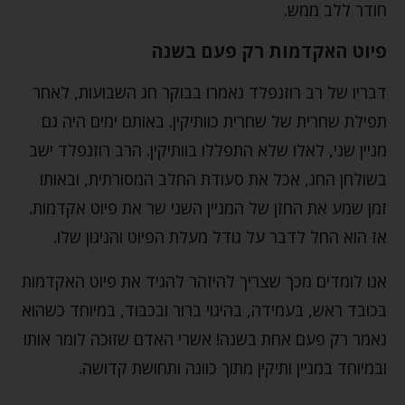
חודר ללב ממש.
פיוט האקדמות רק פעם בשנה
דבריו של רב רוזנפלד נאמרו בבוקר חג השבועות, לאחר
תפילת שחרית של שחרית כוותיקין. באותם ימים היה גם
מניין שני, לאלו שלא התפללו בוותיקין. הרב רוזנפלד ישב
בשולחן החג, אכל את סעודת החלב המסורתית, ובאותו
זמן שמע את החזן של המניין השני שר את פיוט אקדמות.
אז הוא החל לדבר על גודל מעלת הפיוט והניגון שלו.
אנו לומדים מכך שצריך להיזהר להגיד את פיוט האקדמות
בכובד ראש, בעמידה, בהיגוי ברור ובכבוד, במיוחד כשהוא
נאמר רק פעם אחת בשנה! אשרי האדם שזוכה לומר אותו
ובמיוחד במניין ותיקין מתוך כוונה ותחושת קדושה.