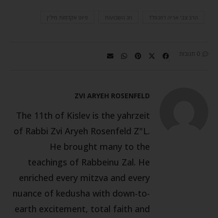
הרב צבי אריה רוזנפלד
חג השבועות
פיוט אקדמות מילין
0 תגובות
ZVI ARYEH ROSENFELD
The 11th of Kislev is the yahrzeit
of Rabbi Zvi Aryeh Rosenfeld Z"L.
He brought many to the
teachings of Rabbeinu Zal. He
enriched every mitzva and every
nuance of kedusha with down-to-
earth excitement, total faith and