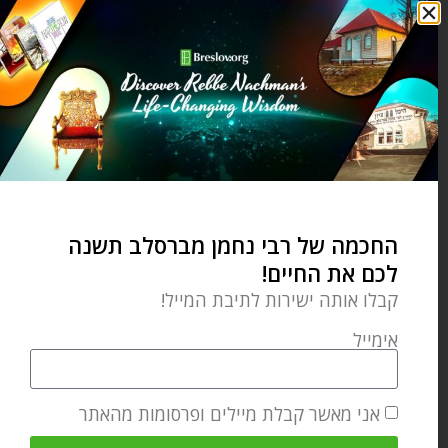
פסח שני – תמיד יש הזדמנות נוספת
החכמה של רבי נחמן מברסלב תשנה
אפריל 30, 2026
לכם את החיים!
קבלו אותה ישירות לתיבת המייל!
אימייל
הוספת תגובה
התגובה שלך
*
אני מאשר קבלת מיילים ופרסומות מהאתר