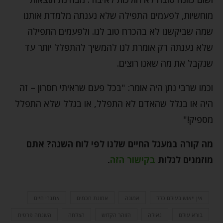
מוחשיות, לפעמים התפילה שלא נענתה מלמדת אותנו
שמה שביקשנו לא בהכרח טוב לנו. ולפעמים התפילה
שלא נענתה רק אומרת לנו להמשיך להתפלל יותר עד
שנקבל את מה שאנו רוצים.
וכמו שרבי נתן היה אומר: "בכל פעם שראיתי חסרון – זה
היה או בגלל שהאדם לא התפלל, או בגלל שלא התפלל
מספיק!"
מה קורה במעגל החיים שלנו לפי לוח השנה? אתם
מוזמנים לגלות
בקישור הזה
.
אין ייאוש בעולם כלל
אמונה
אמונת חכמים
אתגרי חיים
בורא עולם
גאולה
הזוהר הקדוש
הצלחה
השגחה פרטית