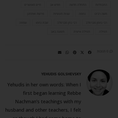
התבודדות
התחלה חדשה
חודש אב
חיים מאושרים
משה רבינו
נחמה
עצות מעשיות
פרשת ואתחנן
רבי נחמן מברסלב
רבי נתן מברסלב
שבת נחמו
שמחה
תפילה
תפילה אישית
תשעה באב
0 תגובות
YEHUDIS GOLSHEVSKY
Yehudis in her own words: When I
first began learning Rebbe
Nachman’s teachings with my
husband and other teachers, I felt