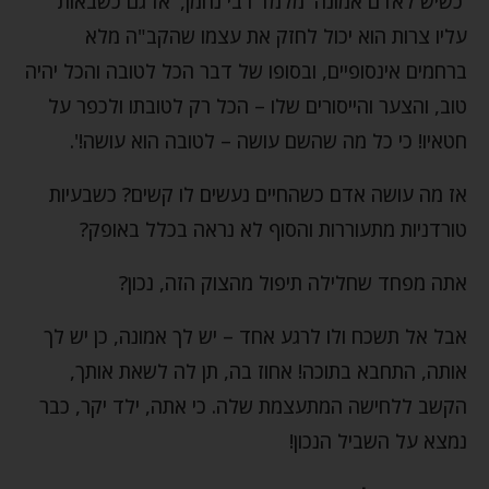
'כשיש לאדם אמונה' מלמד רבי נחמן, 'אז גם כשבאות
עליו צרות הוא יכול לחזק את עצמו שהקב"ה מלא
ברחמים אינסופיים, ובסופו של דבר הכל לטובה והכל יהיה
טוב, והצער והייסורים שלו – הכל רק לטובתו ולכפר על
חטאיו! כי כל מה שהשם עושה – לטובה הוא עושה!'.
אז מה עושה אדם כשהחיים נעשים לו קשים? כשבעיות
טורדניות מתעוררות והסוף לא נראה בכלל באופק?
אתה מפחד שחלילה תיפול מהצוק הזה, נכון?
אבל אל תשכח ולו לרגע אחד – יש לך אמונה, כן יש לך
אותה, התחבא בתוכה! אחוז בה, תן לה לשאת אותך,
הקשב ללחישה המתעצמת שלה. כי אתה, ילד יקר, כבר
נמצא על השביל הנכון!