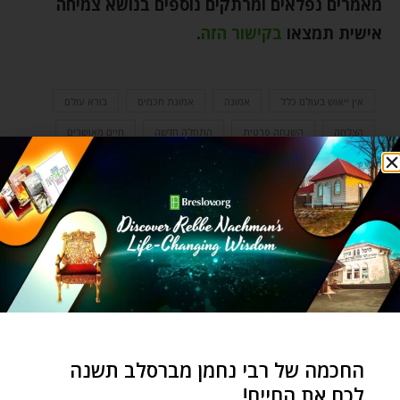
מאמרים נפלאים ומרתקים נוספים בנושא צמיחה
אישית תמצאו
בקישור הזה
.
אין ייאוש בעולם כלל
אמונה
אמונת חכמים
בורא עולם
הצלחה
השגחה פרטית
התחלה חדשה
חיים מאושרים
כאבי גדילה
כאבי צמיחה
סבל וייסורים
עצות מעשיות
קשר נצחי
רבי נחמן מברסלב
רוחניות וגשמיות
שמחה
תפילה
תפילה אישית
0 תגובות
החכמה של רבי נחמן מברסלב תשנה
לכם את החיים!
NOAH SHALOM