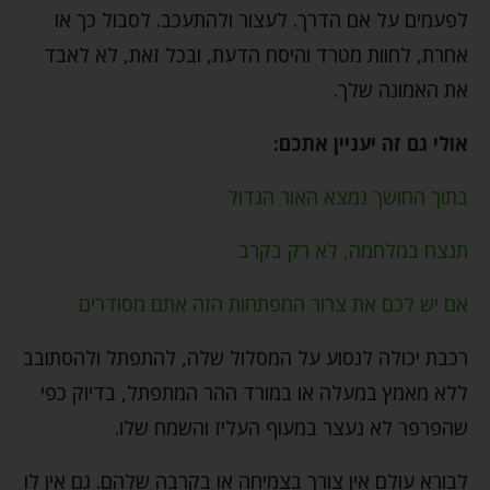
לפעמים על אם הדרך. לעצור ולהתעכב. לסבול כך או
אחרת, לחוות מטרד והיסח הדעת, ובכל זאת, לא לאבד
את האמונה שלך.
אולי גם זה יעניין אתכם:
בתוך החושך נמצא האור הגדול
תנצח במלחמה, לא רק בקרב
אם יש לכם את צרור המפתחות הזה אתם מסודרים
רכבת יכולה לנסוע על המסלול שלה, להתפתל ולהסתובב
ללא מאמץ במעלה או במורד ההר המתפתל, בדיוק כפי
שהפרפר לא נעצר במעוף העליז והשמח שלו.
לבורא עולם אין צורך בצמיחה או בקרבה שלהם. גם אין לו