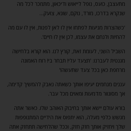
מתעצבן, כועס, נופל לייאוש ודיכאון, מתמכר לכל מה
שנקרא בדרכו, מורד, נוקם, שונא, צועק…
'כשהצרות מגיעות לפתחו אין לו לאן לפנות, אין לו עם מה
להחיות ולנחם את עצמו, לכן אין לו חיים'.
השביל השני, לעומת זאת, קורץ לנו. הוא קורא בלחישה
מגנטית לעברנו: 'תצעד עלי! תבחר בי! רוח האמונה
מרחפת כאן בכל צעד שתעשה!'
עננים מנחמים יעיפו אותך כשאתה נאבק להמשיך קדימה,
אך מסונוור מדמעות ומאוים מכל עבר.
בורא עולם יישא אותך בחיבוק האוהב שלו. כאשר אתה
מגשש כלפי מעלה, הוא יתפוס את הידיים המתנופפות
שלך ויחזיק אותך חזק חזק, וככל שהלחישה תתחזק אתה