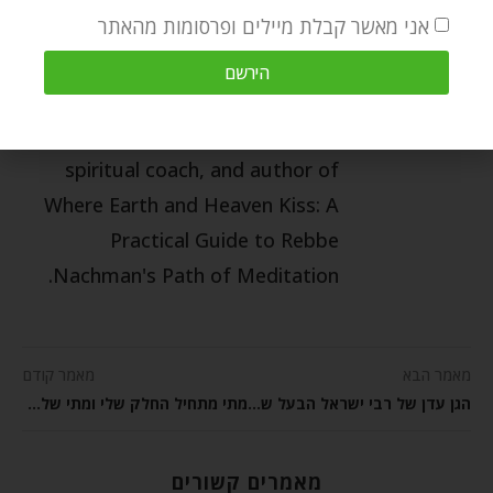
אני מאשר קבלת מיילים ופרסומות מהאתר
OZER BERGMAN
הירשם
Ozer Bergman is an editor for the
Breslov Research Institute, a
spiritual coach, and author of
Where Earth and Heaven Kiss: A
Practical Guide to Rebbe
Nachman's Path of Meditation.
מאמר הבא
מאמר קודם
הגן עדן של רבי ישראל הבעל שם טוב
מתי מתחיל החלק שלי ומתי של אלוקים?
מאמרים קשורים